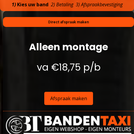
1)
Kies uw band
2) Betaling 3) Afspraakbevestiging
Direct afspraak maken
Alleen montage
va €18,75 p/b
Afspraak maken