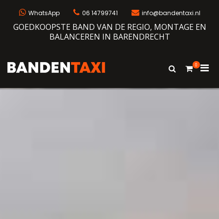
WhatsApp
06 14799741
info@bandentaxi.nl
GOEDKOOPSTE BAND VAN DE REGIO, MONTAGE EN
BALANCEREN IN BARENDRECHT
0
Bandentaxi
Bandengarage met eigen webshop