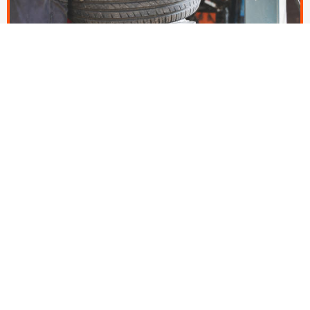
Bandentaxi monteert ook alleen banden die u al in
bezit hebt.
Dit voor een schappelijke prijs
LEES MEER
Dé bandenspecialist
in Barendrecht