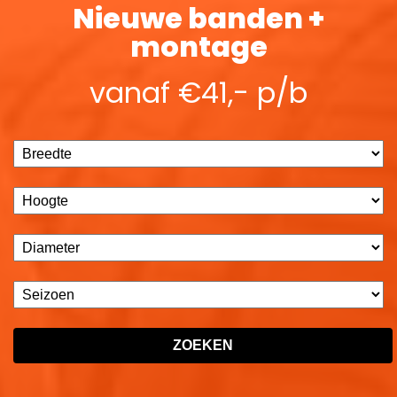
Nieuwe banden +
montage
vanaf €41,- p/b
ZOEKEN