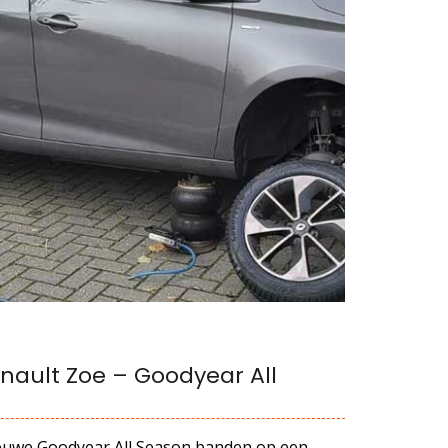
ault Zoe – Goodyear All
euwe Goodyear All Season banden op een