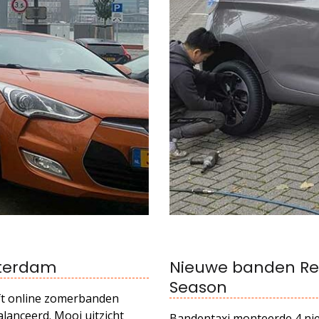
tterdam
Nieuwe banden Ren
Season
eft online zomerbanden
lanceerd. Mooi uitzicht
Bandentaxi monteerde 4 ni