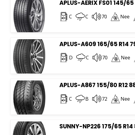
APLUS-AERIX FS01 145/65 
C
C
70
Nee
APLUS-A609 165/65 R14 7
D
C
70
Nee
APLUS-A867 155/80 R12 8
C
B
72
Nee
SUNNY-NP226 175/65 R14 