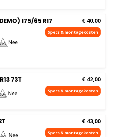
DEMO) 175/65 R17
€
40,00
Nee
R13 73T
€
42,00
Nee
2T
€
43,00
Nee