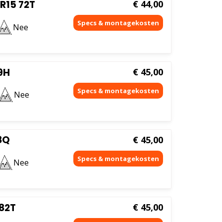
R15 72T
€
44,00
Nee
9H
€
45,00
Nee
8Q
€
45,00
Nee
82T
€
45,00