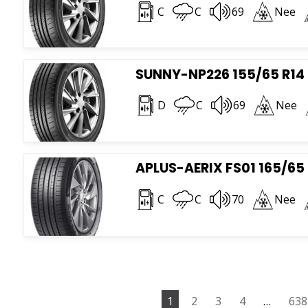
C
C
69
Nee
SUNNY-NP226 155/65 R14
D
C
69
Nee
APLUS-AERIX FS01 165/65
C
C
70
Nee
1
2
3
4
…
638