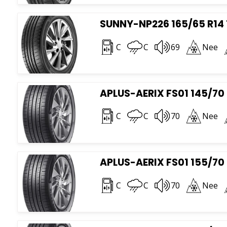
SUNNY-NP226 165/65 R14
C
C
69
Nee
APLUS-AERIX FS01 145/70 
C
C
70
Nee
APLUS-AERIX FS01 155/70 
C
C
70
Nee