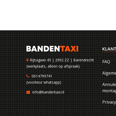
KLANT
Rijtuigwei 45 | 2992 ZZ | Barendrecht
FAQ
(werkplaats, alleen op afspraak)
Algem
0614799741
(voorkeur whatsapp)
Annule
montag
info@bandentaxi.nl
Privac