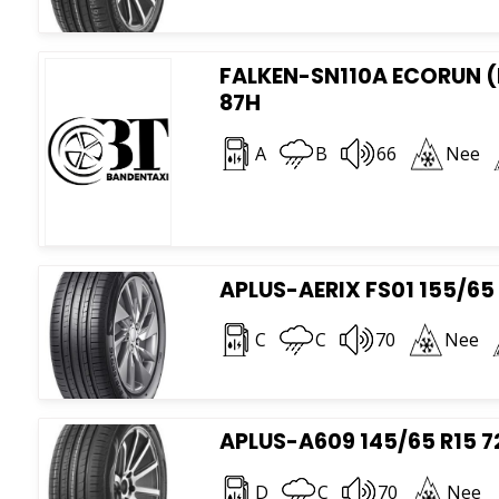
FALKEN-SN110A ECORUN (
87H
A
B
66
Nee
APLUS-AERIX FS01 155/65 
C
C
70
Nee
APLUS-A609 145/65 R15 7
D
C
70
Nee