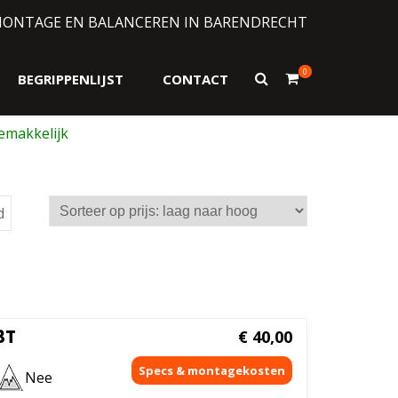
MONTAGE EN BALANCEREN IN BARENDRECHT
0
Toon
BEGRIPPENLIJST
CONTACT
zoekformulier
Gesorteerd
d
op
prijs:
laag
naar
hoog
3T
€
40,00
Nee