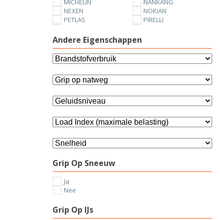
MICHELIN
NANKANG
NEXEN
NOKIAN
PETLAS
PIRELLI
SUNNY
TOYO
UNIROYAL
VREDESTEIN
Andere Eigenschappen
YOKOHAMA
Grip Op Sneeuw
Ja
Nee
Grip Op IJs