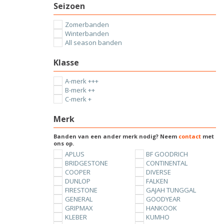
Seizoen
Zomerbanden
Winterbanden
All season banden
Klasse
A-merk +++
B-merk ++
C-merk +
Merk
Banden van een ander merk nodig? Neem
contact
met
ons op.
APLUS
BF GOODRICH
BRIDGESTONE
CONTINENTAL
COOPER
DIVERSE
DUNLOP
FALKEN
FIRESTONE
GAJAH TUNGGAL
GENERAL
GOODYEAR
GRIPMAX
HANKOOK
KLEBER
KUMHO