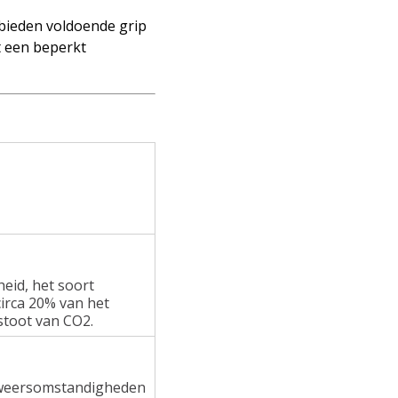
 bieden voldoende grip
t een beperkt
heid, het soort
irca 20% van het
stoot van CO2.
e weersomstandigheden