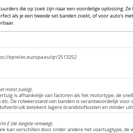
uurders die op zoek zijn naar een voordelige oplossing. Ze
rfect als je een tweede set banden zoekt, of voor auto’s me
erbaar.
ps://eprel.ec.europa.eu/qr/2513252
et minst zuinig).
tuig is afhankelijk van factoren als het motortype, de snel
tc. De rolweerstand van banden is verantwoordelijk voor c
tofverbruik betekent lagere brandstofkosten en minder uit
t/m E (de langste remweg).
ek kan verschillen door onder andere het voertuigtype, d