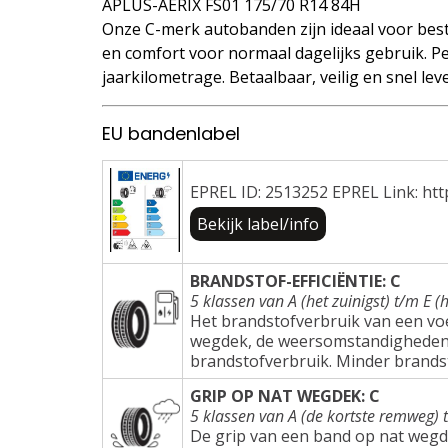
APLUS-AERIX FS01 175/70 R14 84H
Onze C-merk autobanden zijn ideaal voor best
en comfort voor normaal dagelijks gebruik. Pe
jaarkilometrage. Betaalbaar, veilig en snel lev
EU bandenlabel
EPREL ID: 2513252 EPREL Link: htt
Bekijk label/info
BRANDSTOF-EFFICIËNTIE: C
5 klassen van A (het zuinigst) t/m E (h
Het brandstofverbruik van een voer
wegdek, de weersomstandigheden e
brandstofverbruik. Minder brands
GRIP OP NAT WEGDEK: C
5 klassen van A (de kortste remweg) 
De grip van een band op nat wegd