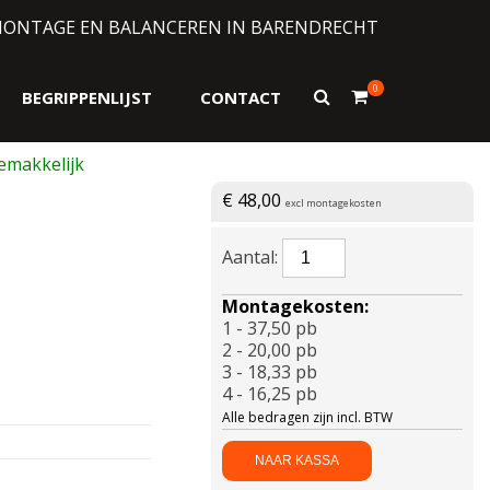
MONTAGE EN BALANCEREN IN BARENDRECHT
0
Toon
BEGRIPPENLIJST
CONTACT
zoekformulier
€
48,00
excl montagekosten
APLUS-
AERIX
FS01
Montagekosten:
175/70
1 - 37,50 pb
R14
2 - 20,00 pb
84H
3 - 18,33 pb
aantal
4 - 16,25 pb
Alle bedragen zijn incl. BTW
NAAR KASSA