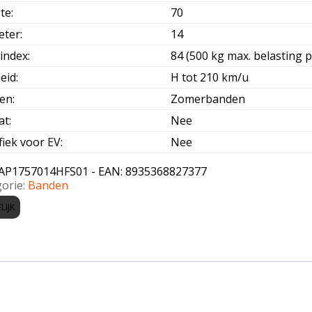
te
:
70
eter
:
14
index
:
84 (500 kg max. belasting p
eid
:
H tot 210 km/u
oen
:
Zomerbanden
at
:
Nee
fiek voor EV
:
Nee
AP1757014HFS01 - EAN: 8935368827377
orie:
Banden
LIJK