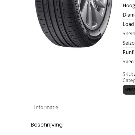
Hoog
Diam
Load 
Snelh
Seiz
Runfl
Speci
SKU:
Categ
VERGE
Informatie
Beschrijving