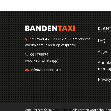
KLANT
Rijtuigwei 45 | 2992 ZZ | Barendrecht
FAQ
(werkplaats, alleen op afspraak)
Algem
0614799741
(voorkeur whatsapp)
Annule
montag
info@bandentaxi.nl
Privac
Auteursrecht © 2026
Bandentaxi
. Alle rechten voorbehouden