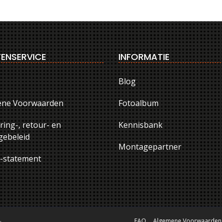
ENSERVICE
INFORMATIE
Blog
ene Voorwaarden
Fotoalbum
ring-, retour- en
Kennisbank
ebeleid
Montagepartner
y-statement
.
FAQ
Algemene Voorwaarden