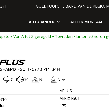
GOEDKOOPSTE BAND VAN DE REGIO, 
i.nl
AUTOBANDEN
ALLEEN MONTAGE
gen webshop
S-AERIX FS01 175/70 R14 84H
C
C
70
Nee
Nee
:
APLUS
type
:
AERIX FS01
dte
:
175