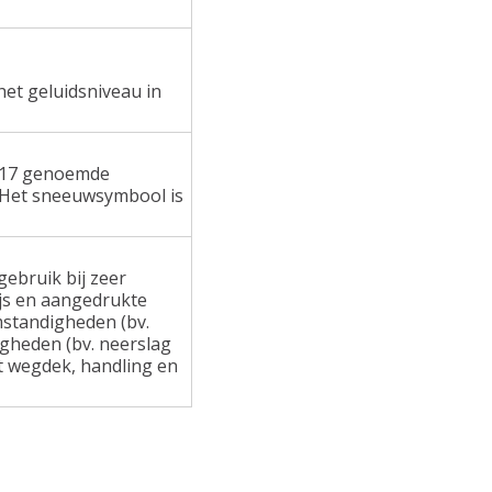
het geluidsniveau in
 117 genoemde
 Het sneeuwsymbool is
ebruik bij zeer
ijs en aangedrukte
standigheden (bv.
gheden (bv. neerslag
at wegdek, handling en