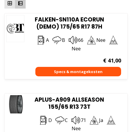
FALKEN-SN110A ECORUN
(DEMO) 175/65 R17 87H
A
B
66
Nee
Nee
€
41,00
APLUS-A909 ALLSEASON
155/65 R13 73T
D
C
71
Ja
Nee