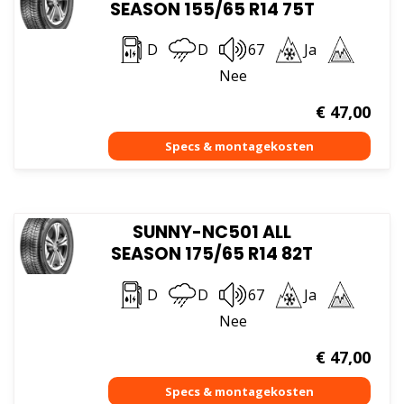
SEASON 155/65 R14 75T
D
D
67
Ja
Nee
€
47,00
SUNNY-NC501 ALL
SEASON 175/65 R14 82T
D
D
67
Ja
Nee
€
47,00