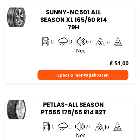
SUNNY-NC501 ALL
SEASON XL 165/60 R14
79H
D
D
67
Ja
Nee
€
51,00
PETLAS-ALL SEASON
PT565 175/65 R14 82T
C
C
71
Ja
Nee