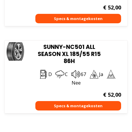
€
52,00
SUNNY-NC501 ALL
SEASON XL 185/55 R15
86H
D
C
67
Ja
Nee
€
52,00