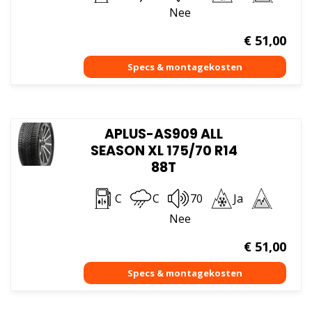
Nee
€
51,00
APLUS-AS909 ALL
SEASON XL 175/70 R14
88T
C
C
70
Ja
Nee
€
51,00