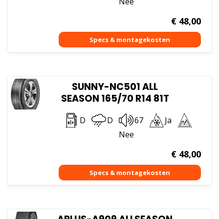
Nee
€
48,00
SUNNY-NC501 ALL
SEASON 165/70 R14 81T
D
D
67
Ja
Nee
€
48,00