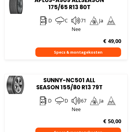
APLUS-A909 ALLSEASON
175/65 R13 80T
D
C
71
Ja
Nee
€
49,00
SUNNY-NC501 ALL
SEASON 155/80 R13 79T
D
D
67
Ja
Nee
€
50,00