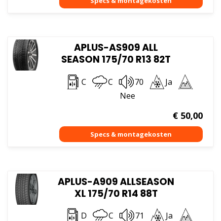
APLUS-AS909 ALL
SEASON 175/70 R13 82T
C
C
70
Ja
Nee
€
50,00
APLUS-A909 ALLSEASON
XL 175/70 R14 88T
D
C
71
Ja