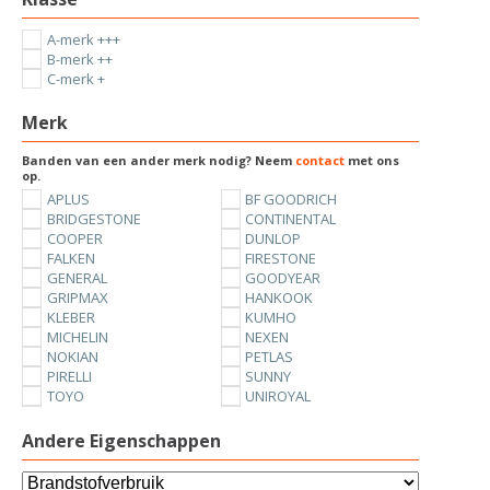
A-merk +++
B-merk ++
C-merk +
Merk
Banden van een ander merk nodig? Neem
contact
met ons
op.
APLUS
BF GOODRICH
BRIDGESTONE
CONTINENTAL
COOPER
DUNLOP
FALKEN
FIRESTONE
GENERAL
GOODYEAR
GRIPMAX
HANKOOK
KLEBER
KUMHO
MICHELIN
NEXEN
NOKIAN
PETLAS
PIRELLI
SUNNY
TOYO
UNIROYAL
VREDESTEIN
YOKOHAMA
Andere Eigenschappen