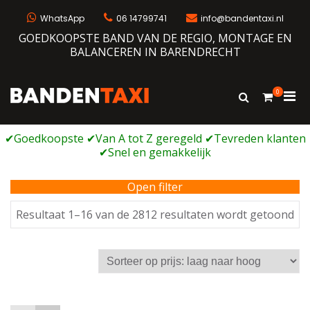
Ga
naar
WhatsApp
06 14799741
info@bandentaxi.nl
de
GOEDKOOPSTE BAND VAN DE REGIO, MONTAGE EN
inhoud
BALANCEREN IN BARENDRECHT
0
Prim
Toon
Bandentaxi
Bandengarage met eigen webshop
zoekformulie
men
voor
mobi
Open filter
Ge
Resultaat 1–16 van de 2812 resultaten wordt getoond
op
prij
laa
na
ho