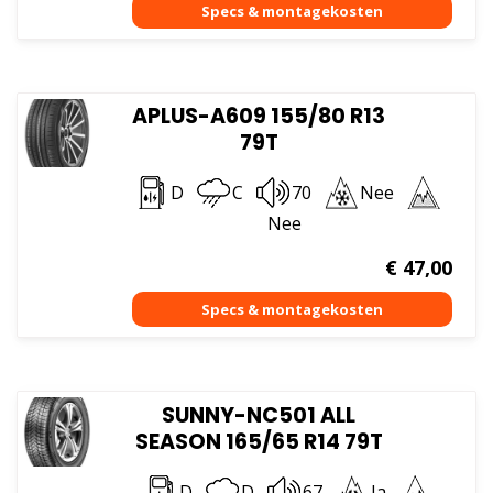
APLUS-A609 155/80 R13
79T
D
C
70
Nee
Nee
€
47,00
SUNNY-NC501 ALL
SEASON 165/65 R14 79T
D
D
67
Ja