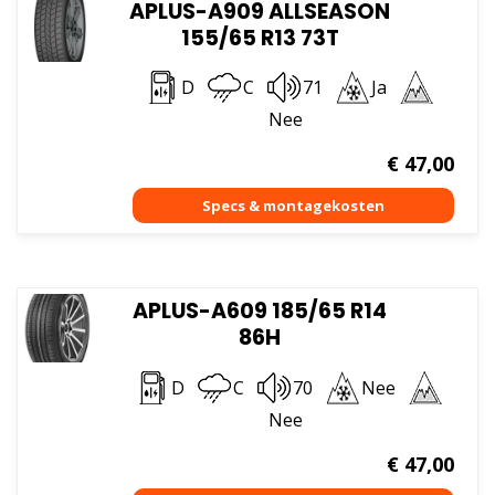
APLUS-A909 ALLSEASON
155/65 R13 73T
D
C
71
Ja
Nee
€
47,00
APLUS-A609 185/65 R14
86H
D
C
70
Nee
Nee
€
47,00