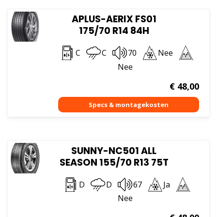
APLUS-AERIX FS01
175/70 R14 84H
C
C
70
Nee
Nee
€
48,00
SUNNY-NC501 ALL
SEASON 155/70 R13 75T
D
D
67
Ja
Nee