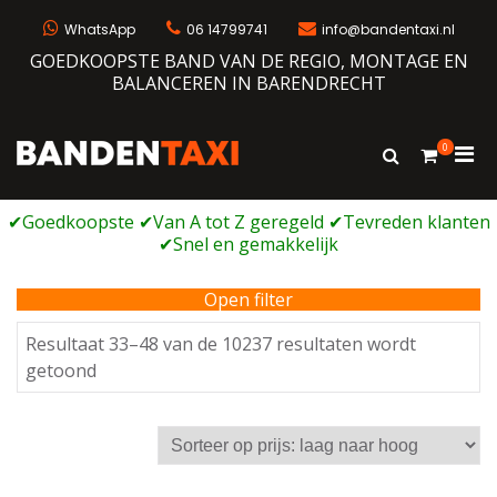
Ga
naar
WhatsApp
06 14799741
info@bandentaxi.nl
de
GOEDKOOPSTE BAND VAN DE REGIO, MONTAGE EN
inhoud
BALANCEREN IN BARENDRECHT
0
Prim
Toon
Bandentaxi
Bandengarage met eigen webshop
zoekformulie
men
voor
mobi
Open filter
Resultaat 33–48 van de 10237 resultaten wordt
Gesorteerd
getoond
op
prijs:
laag
naar