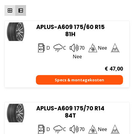
hoog
APLUS-A609 175/60 R15
81H
D
C
70
Nee
Nee
€
47,00
APLUS-A609 175/70 R14
84T
D
C
70
Nee