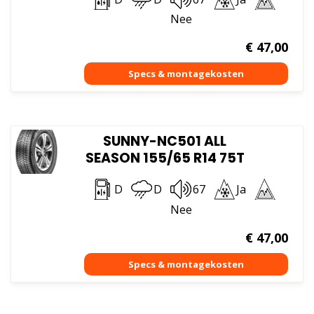
Nee
€
47,00
SUNNY-NC501 ALL
SEASON 155/65 R14 75T
D
D
67
Ja
Nee
€
47,00