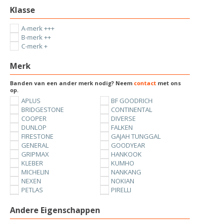
Klasse
A-merk +++
B-merk ++
C-merk +
Merk
Banden van een ander merk nodig? Neem
contact
met ons
op.
APLUS
BF GOODRICH
BRIDGESTONE
CONTINENTAL
COOPER
DIVERSE
DUNLOP
FALKEN
FIRESTONE
GAJAH TUNGGAL
GENERAL
GOODYEAR
GRIPMAX
HANKOOK
KLEBER
KUMHO
MICHELIN
NANKANG
NEXEN
NOKIAN
PETLAS
PIRELLI
SUNNY
TOYO
UNIROYAL
VREDESTEIN
Andere Eigenschappen
YOKOHAMA