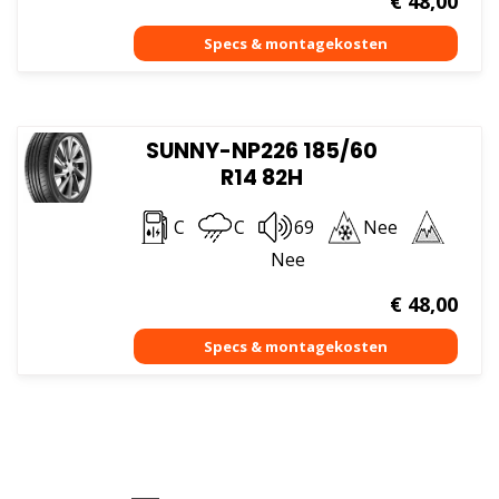
€
48,00
SUNNY-NP226 185/60
R14 82H
C
C
69
Nee
Nee
€
48,00