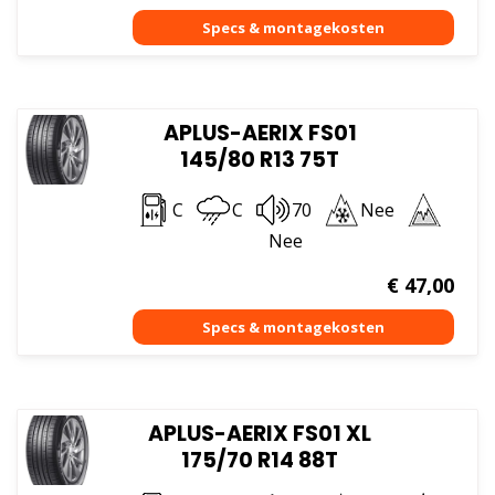
APLUS-AERIX FS01
145/80 R13 75T
C
C
70
Nee
Nee
€
47,00
APLUS-AERIX FS01 XL
175/70 R14 88T