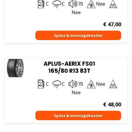
C
C
70
Nee
Nee
€
47,00
APLUS-AERIX FS01
165/80 R13 83T
C
C
70
Nee
Nee
€
48,00