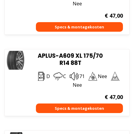
Nee
€
47,00
APLUS-A609 XL 175/70
R14 88T
D
C
71
Nee
Nee
€
47,00