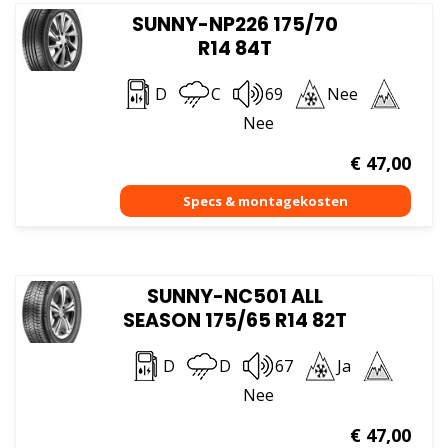
SUNNY-NP226 175/70
R14 84T
D
C
69
Nee
Nee
€
47,00
SUNNY-NC501 ALL
SEASON 175/65 R14 82T
D
D
67
Ja
Nee
€
47,00