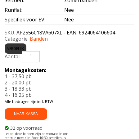
Seizoen
:
Zomerbanden
Runflat
:
Nee
Specifiek voor EV
:
Nee
SKU:
AP2556018VA607XL - EAN: 6924064106604
Categorie:
Banden
VERGELIJK
APLUS-
A607
XL
Montagekosten:
255/60
1 - 37,50 pb
R18
2 - 20,00 pb
112V
3 - 18,33 pb
aantal
4 - 16,25 pb
Alle bedragen zijn incl. BTW
NAAR KASSA
32 op voorraad