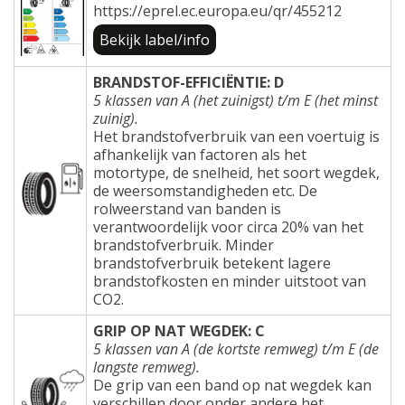
https://eprel.ec.europa.eu/qr/455212
Bekijk label/info
BRANDSTOF-EFFICIËNTIE: D
5 klassen van A (het zuinigst) t/m E (het minst
zuinig).
Het brandstofverbruik van een voertuig is
afhankelijk van factoren als het
motortype, de snelheid, het soort wegdek,
de weersomstandigheden etc. De
rolweerstand van banden is
verantwoordelijk voor circa 20% van het
brandstofverbruik. Minder
brandstofverbruik betekent lagere
brandstofkosten en minder uitstoot van
CO2.
GRIP OP NAT WEGDEK: C
5 klassen van A (de kortste remweg) t/m E (de
langste remweg).
De grip van een band op nat wegdek kan
verschillen door onder andere het