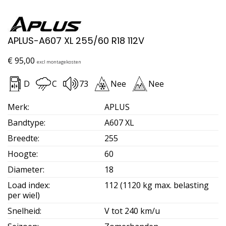
APLUS-A607 XL 255/60 R18 112V
€
95,00
excl montagekosten
D
C
73
Nee
Nee
Merk
:
APLUS
Bandtype
:
A607 XL
Breedte
:
255
Hoogte
:
60
Diameter
:
18
Load index
:
112 (1120 kg max. belasting
per wiel)
Snelheid
:
V tot 240 km/u