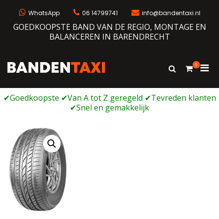
Ga
naar
WhatsApp
06 14799741
info@bandentaxi.nl
de
GOEDKOOPSTE BAND VAN DE REGIO, MONTAGE EN
inhoud
BALANCEREN IN BARENDRECHT
0
Prim
Toon
Bandentaxi
Bandengarage met eigen webshop
zoekformulie
men
voor
mobi