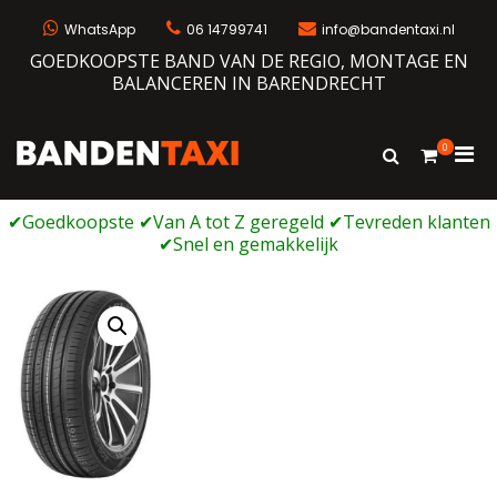
Ga
naar
WhatsApp
06 14799741
info@bandentaxi.nl
de
GOEDKOOPSTE BAND VAN DE REGIO, MONTAGE EN
inhoud
BALANCEREN IN BARENDRECHT
0
Prim
Toon
Bandentaxi
Bandengarage met eigen webshop
zoekformulie
men
voor
mobi