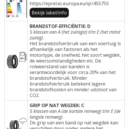
https://eprel.ec.europa.eu/qr/455755
Bekijk label/info
BRANDSTOF-EFFICIËNTIE: D
5 klassen van A (het zuinigst) t/m E (het minst
zuinig).
Het brandstofverbruik van een voertuig is
afhankelijk van factoren als het
motortype, de snelheid, het soort wegdek,
de weersomstandigheden etc. De
rolweerstand van banden is
verantwoordelijk voor circa 20% van het
brandstofverbruik. Minder
brandstofverbruik betekent lagere
brandstofkosten en minder uitstoot van
CO2.
GRIP OP NAT WEGDEK: C
5 klassen van A (de kortste remweg) t/m E (de
langste remweg).
De grip van een band op nat wegdek kan
verschillen door onder andere het