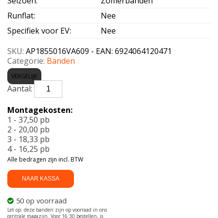
Seizoen
:
Zomerbanden
Runflat
:
Nee
Specifiek voor EV
:
Nee
SKU:
AP1855016VA609 - EAN: 6924064120471
Categorie:
Banden
VERGELIJK
APLUS-
A609
185/50
Montagekosten:
R16
1 - 37,50 pb
81V
2 - 20,00 pb
aantal
3 - 18,33 pb
4 - 16,25 pb
Alle bedragen zijn incl. BTW
NAAR KASSA
50 op voorraad