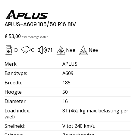
APLUS-A609 185/50 R16 81V
€
53,00
excl montagekosten
D
C
71
Nee
Nee
Merk
:
APLUS
Bandtype
:
A609
Breedte
:
185
Hoogte
:
50
Diameter
:
16
Load index
:
81 (462 kg max. belasting per
wiel)
Snelheid
:
V tot 240 km/u