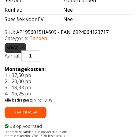
Seizoen
:
Zomerbanden
Runflat
:
Nee
Specifiek voor EV
:
Nee
SKU:
AP1956015HA609 - EAN: 6924064123717
Categorie:
Banden
VERGELIJK
APLUS-
A609
195/60
Montagekosten:
R15
1 - 37,50 pb
88H
2 - 20,00 pb
aantal
3 - 18,33 pb
4 - 16,25 pb
Alle bedragen zijn incl. BTW
NAAR KASSA
38 op voorraad