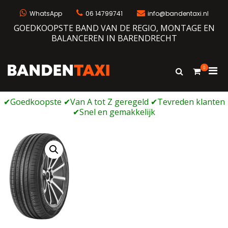
Ga
naar
WhatsApp
06 14799741
info@bandentaxi.nl
de
GOEDKOOPSTE BAND VAN DE REGIO, MONTAGE EN
inhoud
BALANCEREN IN BARENDRECHT
0
Prim
Toon
Bandentaxi
Bandengarage met eigen webshop
zoekformulie
men
voor
mobi