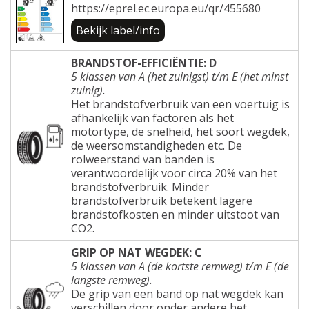
https://eprel.ec.europa.eu/qr/455680
Bekijk label/info
BRANDSTOF-EFFICIËNTIE: D
5 klassen van A (het zuinigst) t/m E (het minst
zuinig).
Het brandstofverbruik van een voertuig is
afhankelijk van factoren als het
motortype, de snelheid, het soort wegdek,
de weersomstandigheden etc. De
rolweerstand van banden is
verantwoordelijk voor circa 20% van het
brandstofverbruik. Minder
brandstofverbruik betekent lagere
brandstofkosten en minder uitstoot van
CO2.
GRIP OP NAT WEGDEK: C
5 klassen van A (de kortste remweg) t/m E (de
langste remweg).
De grip van een band op nat wegdek kan
verschillen door onder andere het