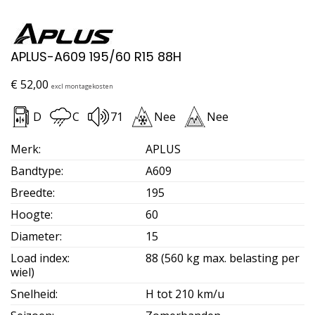
APLUS-A609 195/60 R15 88H
€
52,00
excl montagekosten
D
C
71
Nee
Nee
Merk
:
APLUS
Bandtype
:
A609
Breedte
:
195
Hoogte
:
60
Diameter
:
15
Load index
:
88 (560 kg max. belasting per
wiel)
Snelheid
:
H tot 210 km/u