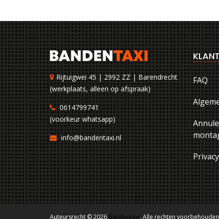
KLANT
Rijtuigwei 45 | 2992 ZZ | Barendrecht
FAQ
(werkplaats, alleen op afspraak)
Algem
0614799741
(voorkeur whatsapp)
Annule
montag
info@bandentaxi.nl
Privac
Auteursrecht © 2026
Bandentaxi
. Alle rechten voorbehouden