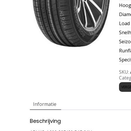
Hoog
Diam
Load 
Snelh
Seiz
Runfl
Speci
SKU:
Categ
VERGE
Informatie
Beschrijving