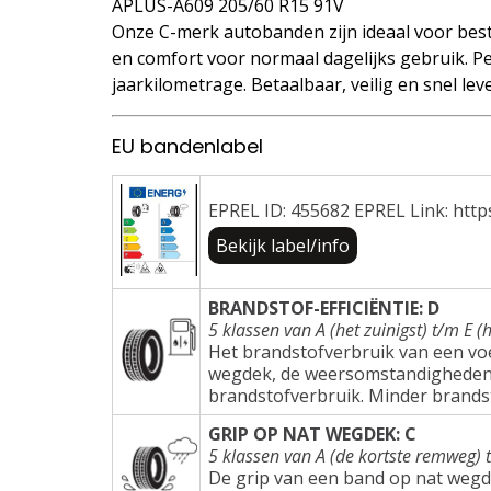
APLUS-A609 205/60 R15 91V
Onze C-merk autobanden zijn ideaal voor best
en comfort voor normaal dagelijks gebruik. Pe
jaarkilometrage. Betaalbaar, veilig en snel lev
EU bandenlabel
EPREL ID: 455682 EPREL Link: http
Bekijk label/info
BRANDSTOF-EFFICIËNTIE: D
5 klassen van A (het zuinigst) t/m E (h
Het brandstofverbruik van een voer
wegdek, de weersomstandigheden e
brandstofverbruik. Minder brands
GRIP OP NAT WEGDEK: C
5 klassen van A (de kortste remweg) 
De grip van een band op nat wegd