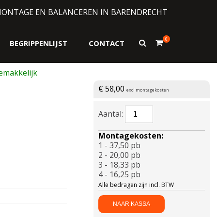
MONTAGE EN BALANCEREN IN BARENDRECHT
0
Toon
BEGRIPPENLIJST
CONTACT
zoekformulier
€
58,00
excl montagekosten
APLUS-
A609
205/60
Montagekosten:
R15
1 - 37,50 pb
91V
2 - 20,00 pb
aantal
3 - 18,33 pb
4 - 16,25 pb
Alle bedragen zijn incl. BTW
NAAR KASSA