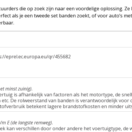
uurders die op zoek zijn naar een voordelige oplossing. Ze
rfect als je een tweede set banden zoekt, of voor auto’s me
erbaar.
s://eprel.ec.europa.eu/qr/455682
et minst zuinig).
tuig is afhankelijk van factoren als het motortype, de snel
tc. De rolweerstand van banden is verantwoordelijk voor c
tofverbruik betekent lagere brandstofkosten en minder uit
t/m E (de langste remweg).
ek kan verschillen door onder andere het voertuigtype, d