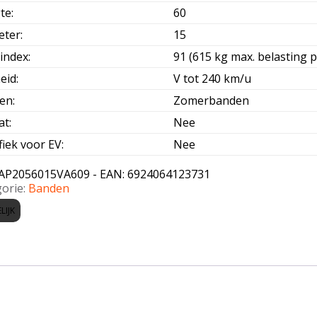
te
:
60
eter
:
15
index
:
91 (615 kg max. belasting p
eid
:
V tot 240 km/u
oen
:
Zomerbanden
at
:
Nee
fiek voor EV
:
Nee
AP2056015VA609 - EAN: 6924064123731
orie:
Banden
LIJK