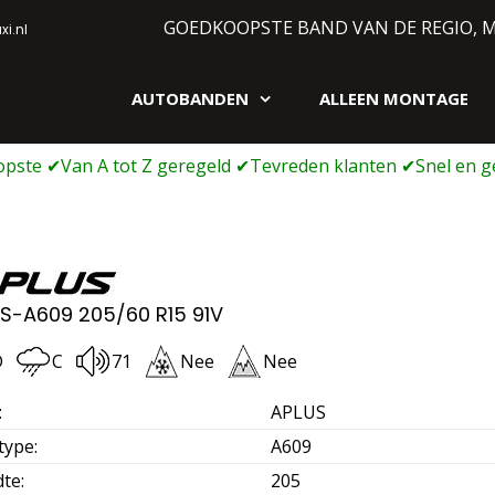
GOEDKOOPSTE BAND VAN DE REGIO, 
i.nl
AUTOBANDEN
ALLEEN MONTAGE
gen webshop
S-A609 205/60 R15 91V
D
C
71
Nee
Nee
:
APLUS
type
:
A609
dte
:
205