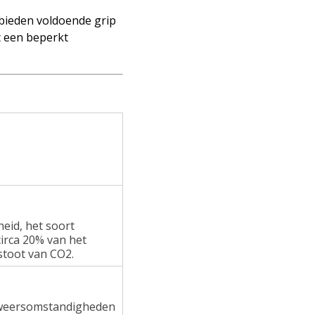
 bieden voldoende grip
t een beperkt
heid, het soort
irca 20% van het
stoot van CO2.
e weersomstandigheden