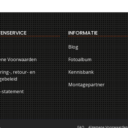
ENSERVICE
INFORMATIE
Blog
ene Voorwaarden
Fotoalbum
ring-, retour- en
Kennisbank
ebeleid
Montagepartner
y-statement
.
FAQ
Algemene Voorwaarden