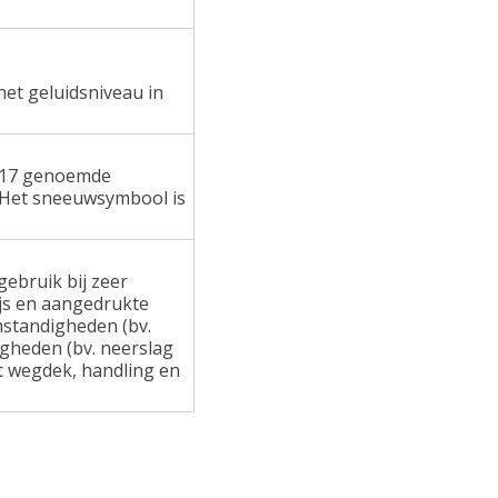
het geluidsniveau in
 117 genoemde
 Het sneeuwsymbool is
ebruik bij zeer
ijs en aangedrukte
standigheden (bv.
gheden (bv. neerslag
at wegdek, handling en