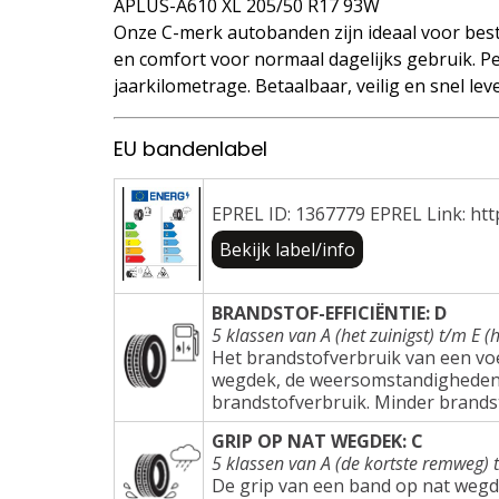
APLUS-A610 XL 205/50 R17 93W
Onze C-merk autobanden zijn ideaal voor best
en comfort voor normaal dagelijks gebruik. Pe
jaarkilometrage. Betaalbaar, veilig en snel lev
EU bandenlabel
EPREL ID: 1367779 EPREL Link: htt
Bekijk label/info
BRANDSTOF-EFFICIËNTIE: D
5 klassen van A (het zuinigst) t/m E (h
Het brandstofverbruik van een voer
wegdek, de weersomstandigheden e
brandstofverbruik. Minder brands
GRIP OP NAT WEGDEK: C
5 klassen van A (de kortste remweg) 
De grip van een band op nat wegd