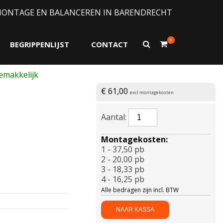
MONTAGE EN BALANCEREN IN BARENDRECHT
0
Toon
BEGRIPPENLIJST
CONTACT
zoekformulier
€
61,00
excl montagekosten
APLUS-
A610
XL
Montagekosten:
205/50
1 - 37,50 pb
R17
2 - 20,00 pb
93W
3 - 18,33 pb
aantal
4 - 16,25 pb
Alle bedragen zijn incl. BTW
NAAR KASSA