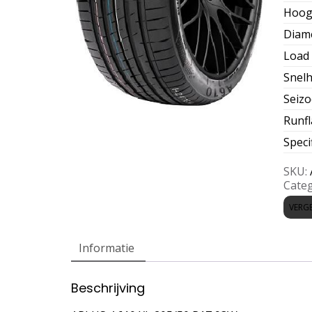
Hoog
Diam
Load 
Snelh
Seiz
Runfl
Speci
SKU:
Categ
VERGE
Informatie
Beschrijving