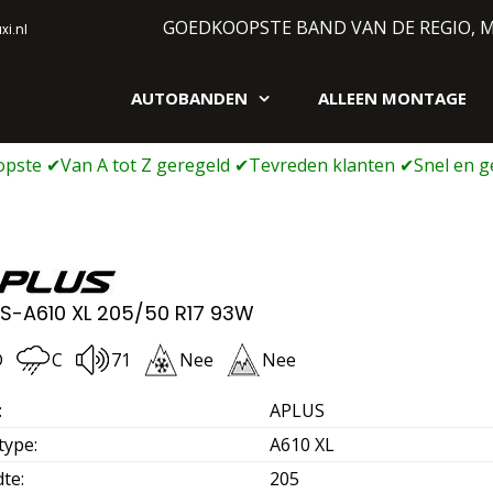
GOEDKOOPSTE BAND VAN DE REGIO, 
i.nl
AUTOBANDEN
ALLEEN MONTAGE
gen webshop
S-A610 XL 205/50 R17 93W
D
C
71
Nee
Nee
:
APLUS
type
:
A610 XL
dte
:
205