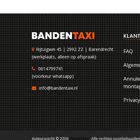
KLANT
Rijtuigwei 45 | 2992 ZZ | Barendrecht
FAQ
(werkplaats, alleen op afspraak)
Algem
0614799741
(voorkeur whatsapp)
Annule
montag
info@bandentaxi.nl
Privac
Auteursrecht © 2026
Bandentaxi
. Alle rechten voorbehouden