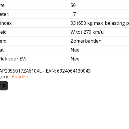
te
:
50
eter
:
17
index
:
93 (650 kg max. belasting p
eid
:
W tot 270 km/u
oen
:
Zomerbanden
at
:
Nee
fiek voor EV
:
Nee
AP2055017ZA610XL - EAN: 6924064130043
orie:
Banden
LIJK