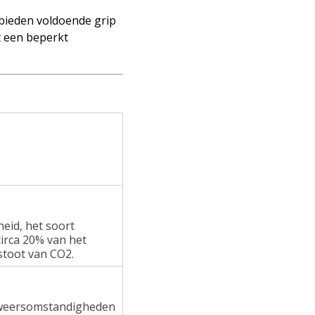
 bieden voldoende grip
t een beperkt
heid, het soort
irca 20% van het
stoot van CO2.
e weersomstandigheden