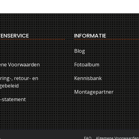
ENSERVICE
INFORMATIE
Blog
ene Voorwaarden
Fotoalbum
ring-, retour- en
Kennisbank
ebeleid
Montagepartner
y-statement
.
FAQ
Algemene Voorwaarden