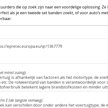
uurders die op zoek zijn naar een voordelige oplossing. Ze
rfect als je een tweede set banden zoekt, of voor auto’s me
erbaar.
ps://eprel.ec.europa.eu/qr/1367779
et minst zuinig).
tuig is afhankelijk van factoren als het motortype, de snel
tc. De rolweerstand van banden is verantwoordelijk voor c
tofverbruik betekent lagere brandstofkosten en minder uit
t/m E (de langste remweg).
ek kan verschillen door onder andere het voertuigtype, d