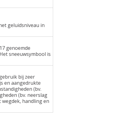
het geluidsniveau in
 117 genoemde
 Het sneeuwsymbool is
ebruik bij zeer
ijs en aangedrukte
standigheden (bv.
gheden (bv. neerslag
at wegdek, handling en