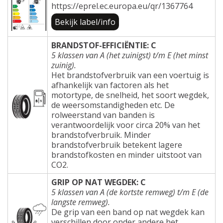
https://eprel.ec.europa.eu/qr/1367764
Bekijk label/info
BRANDSTOF-EFFICIËNTIE: C
5 klassen van A (het zuinigst) t/m E (het minst
zuinig).
Het brandstofverbruik van een voertuig is
afhankelijk van factoren als het
motortype, de snelheid, het soort wegdek,
de weersomstandigheden etc. De
rolweerstand van banden is
verantwoordelijk voor circa 20% van het
brandstofverbruik. Minder
brandstofverbruik betekent lagere
brandstofkosten en minder uitstoot van
CO2.
GRIP OP NAT WEGDEK: C
5 klassen van A (de kortste remweg) t/m E (de
langste remweg).
De grip van een band op nat wegdek kan
verschillen door onder andere het