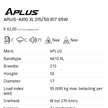
APLUS-A610 XL 215/50 R17 95W
€
62,00
excl montagekosten
C
C
71
Nee
Nee
Merk
:
APLUS
Bandtype
:
A610 XL
Breedte
:
215
Hoogte
:
50
Diameter
:
17
Load index
:
95 (690 kg max. belasting per
wiel)
Snelheid
:
W tot 270 km/u