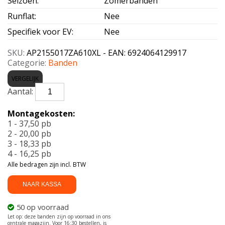
Seizoen
:
Zomerbanden
Runflat
:
Nee
Specifiek voor EV
:
Nee
SKU:
AP2155017ZA610XL - EAN: 6924064129917
Categorie:
Banden
VERGELIJK
APLUS-
A610
XL
Montagekosten:
215/50
1 - 37,50 pb
R17
2 - 20,00 pb
95W
3 - 18,33 pb
aantal
4 - 16,25 pb
Alle bedragen zijn incl. BTW
NAAR KASSA
50 op voorraad