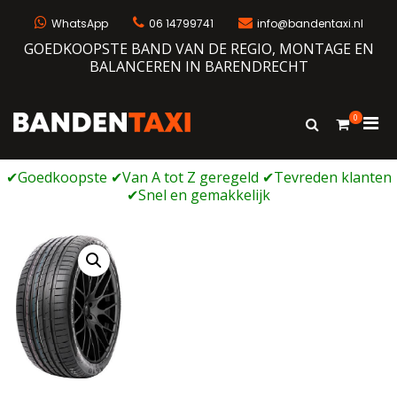
Ga
naar
WhatsApp
06 14799741
info@bandentaxi.nl
de
GOEDKOOPSTE BAND VAN DE REGIO, MONTAGE EN
inhoud
BALANCEREN IN BARENDRECHT
0
Prim
Toon
Bandentaxi
Bandengarage met eigen webshop
zoekformulie
men
voor
mobi