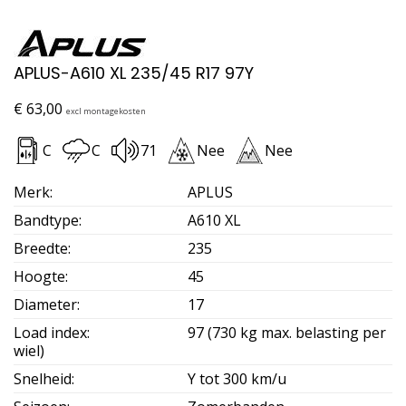
APLUS-A610 XL 235/45 R17 97Y
€
63,00
excl montagekosten
C
C
71
Nee
Nee
Merk
:
APLUS
Bandtype
:
A610 XL
Breedte
:
235
Hoogte
:
45
Diameter
:
17
Load index
:
97 (730 kg max. belasting per
wiel)
Snelheid
:
Y tot 300 km/u