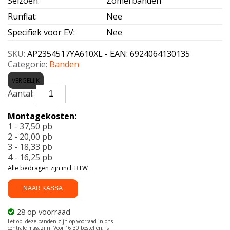
Seizoen
:
Zomerbanden
Runflat
:
Nee
Specifiek voor EV
:
Nee
SKU:
AP2354517YA610XL - EAN: 6924064130135
Categorie:
Banden
VERGELIJK
APLUS-
A610
XL
Montagekosten:
235/45
1 - 37,50 pb
R17
2 - 20,00 pb
97Y
3 - 18,33 pb
aantal
4 - 16,25 pb
Alle bedragen zijn incl. BTW
NAAR KASSA
28 op voorraad