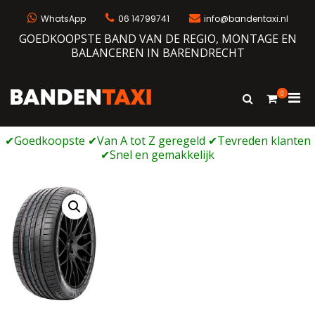
Ga
naar
WhatsApp
06 14799741
info@bandentaxi.nl
de
GOEDKOOPSTE BAND VAN DE REGIO, MONTAGE EN
inhoud
BALANCEREN IN BARENDRECHT
0
Prim
Toon
Bandentaxi
Bandengarage met eigen webshop
zoekformulie
men
voor
mobi