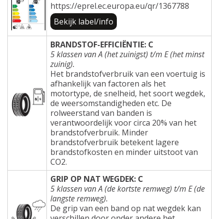
https://eprel.ec.europa.eu/qr/1367788
Bekijk label/info
BRANDSTOF-EFFICIËNTIE: C
5 klassen van A (het zuinigst) t/m E (het minst
zuinig).
Het brandstofverbruik van een voertuig is
afhankelijk van factoren als het
motortype, de snelheid, het soort wegdek,
de weersomstandigheden etc. De
rolweerstand van banden is
verantwoordelijk voor circa 20% van het
brandstofverbruik. Minder
brandstofverbruik betekent lagere
brandstofkosten en minder uitstoot van
CO2.
GRIP OP NAT WEGDEK: C
5 klassen van A (de kortste remweg) t/m E (de
langste remweg).
De grip van een band op nat wegdek kan
verschillen door onder andere het