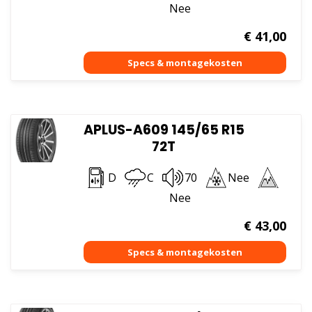
Nee
€
41,00
APLUS-A609 145/65 R15
72T
D
C
70
Nee
Nee
€
43,00