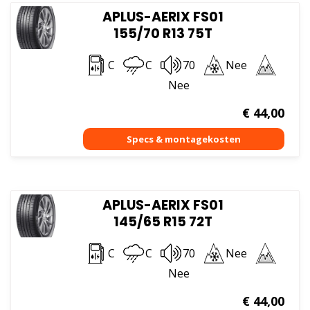
APLUS-AERIX FS01
155/70 R13 75T
C
C
70
Nee
Nee
€
44,00
APLUS-AERIX FS01
145/65 R15 72T
C
C
70
Nee
Nee
€
44,00