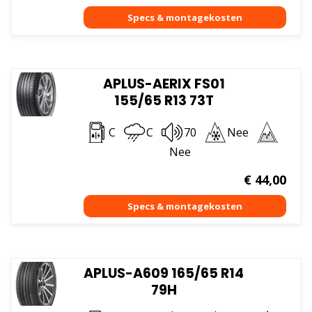
APLUS-AERIX FS01
155/65 R13 73T
C
C
70
Nee
Nee
€
44,00
APLUS-A609 165/65 R14
79H