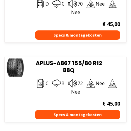
D
C
70
Nee
Nee
€
45,00
APLUS-A867 155/80 R12
88Q
C
B
72
Nee
Nee
€
45,00