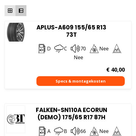
hoog
APLUS-A609 155/65 R13
73T
D
C
70
Nee
Nee
€
40,00
FALKEN-SN110A ECORUN
(DEMO) 175/65 R17 87H
A
B
66
Nee