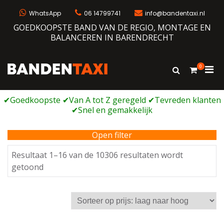
Ga
naar
WhatsApp
06 14799741
info@bandentaxi.nl
de
GOEDKOOPSTE BAND VAN DE REGIO, MONTAGE EN
inhoud
BALANCEREN IN BARENDRECHT
0
Prim
Toon
Bandentaxi
Bandengarage met eigen webshop
zoekformulie
men
voor
mobi
Open filter
Resultaat 1–16 van de 10306 resultaten wordt
Gesorteerd
getoond
op
prijs:
laag
naar