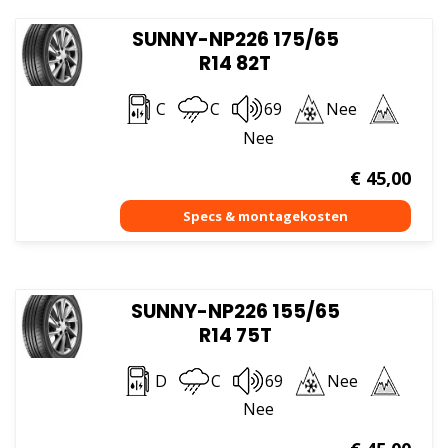
SUNNY-NP226 175/65
R14 82T
C
C
69
Nee
Nee
€
45,00
SUNNY-NP226 155/65
R14 75T
D
C
69
Nee
Nee