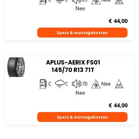
Nee
€
44,00
APLUS-AERIX FS01
145/70 R13 71T
C
C
70
Nee
Nee
€
44,00