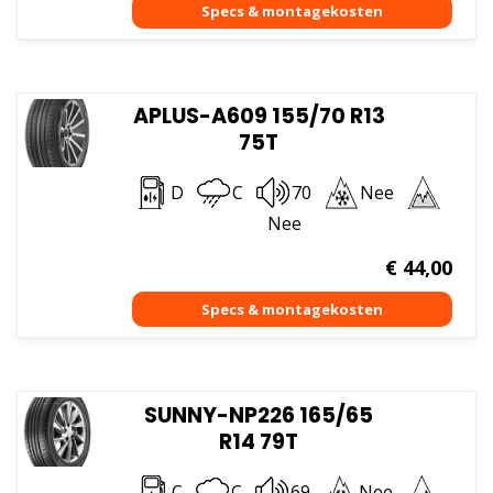
APLUS-A609 155/70 R13
75T
D
C
70
Nee
Nee
€
44,00
SUNNY-NP226 165/65
R14 79T
C
C
69
Nee