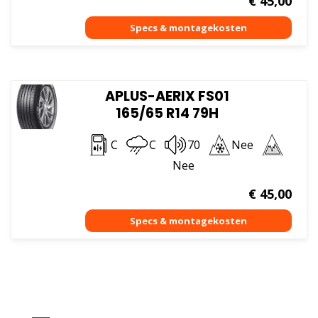
€
45,00
APLUS-AERIX FS01
165/65 R14 79H
C
C
70
Nee
Nee
€
45,00