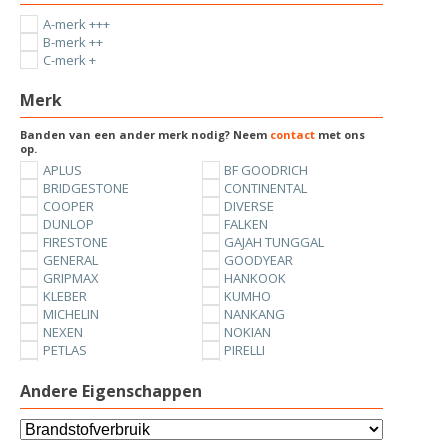
A-merk +++
B-merk ++
C-merk +
Merk
Banden van een ander merk nodig? Neem
contact
met ons
op.
APLUS
BF GOODRICH
BRIDGESTONE
CONTINENTAL
COOPER
DIVERSE
DUNLOP
FALKEN
FIRESTONE
GAJAH TUNGGAL
GENERAL
GOODYEAR
GRIPMAX
HANKOOK
KLEBER
KUMHO
MICHELIN
NANKANG
NEXEN
NOKIAN
PETLAS
PIRELLI
SUNNY
TOYO
UNIROYAL
VREDESTEIN
Andere Eigenschappen
YOKOHAMA