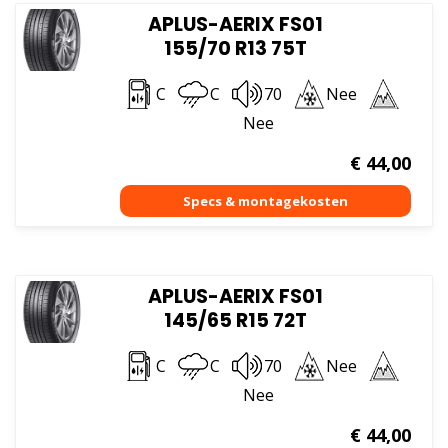
APLUS-AERIX FS01
155/70 R13 75T
C
C
70
Nee
Nee
€
44,00
APLUS-AERIX FS01
145/65 R15 72T
C
C
70
Nee
Nee
€
44,00