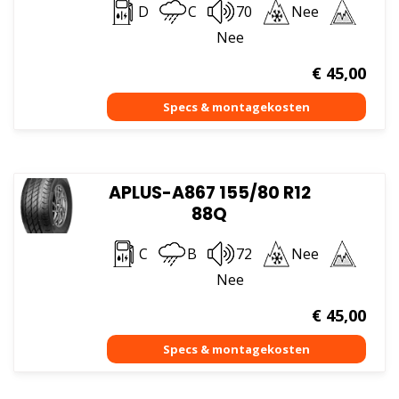
D
C
70
Nee
Nee
€
45,00
APLUS-A867 155/80 R12
88Q
C
B
72
Nee
Nee
€
45,00