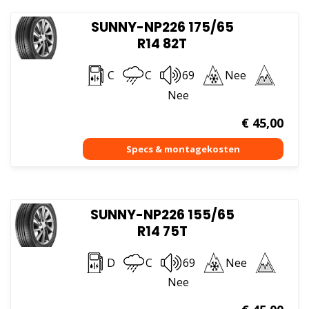
SUNNY-NP226 175/65
R14 82T
C
C
69
Nee
Nee
€
45,00
SUNNY-NP226 155/65
R14 75T
D
C
69
Nee
Nee