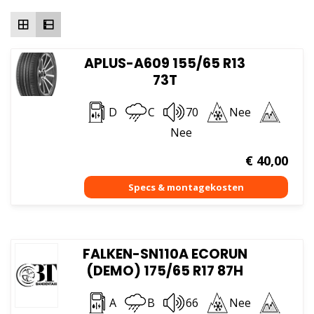
hoog
APLUS-A609 155/65 R13
73T
D
C
70
Nee
Nee
€
40,00
FALKEN-SN110A ECORUN
(DEMO) 175/65 R17 87H
A
B
66
Nee