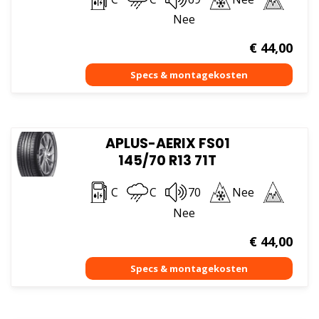
Nee
€
44,00
APLUS-AERIX FS01
145/70 R13 71T
C
C
70
Nee
Nee
€
44,00