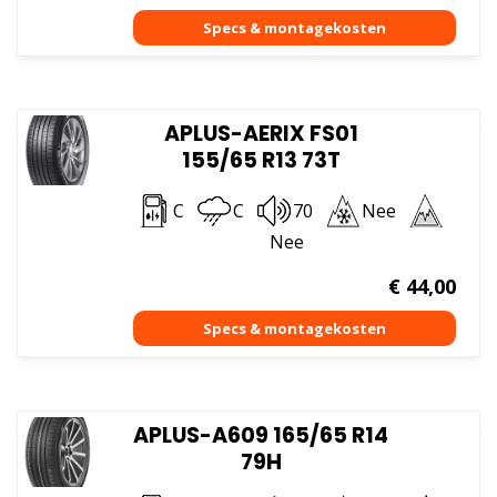
APLUS-AERIX FS01
155/65 R13 73T
C
C
70
Nee
Nee
€
44,00
APLUS-A609 165/65 R14
79H