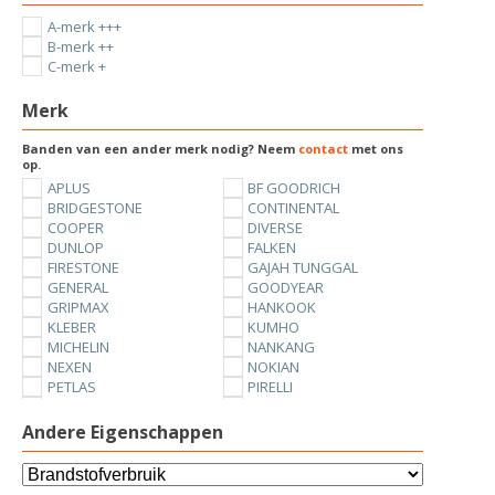
A-merk +++
B-merk ++
C-merk +
Merk
Banden van een ander merk nodig? Neem
contact
met ons
op.
APLUS
BF GOODRICH
BRIDGESTONE
CONTINENTAL
COOPER
DIVERSE
DUNLOP
FALKEN
FIRESTONE
GAJAH TUNGGAL
GENERAL
GOODYEAR
GRIPMAX
HANKOOK
KLEBER
KUMHO
MICHELIN
NANKANG
NEXEN
NOKIAN
PETLAS
PIRELLI
SUNNY
TOYO
UNIROYAL
VREDESTEIN
Andere Eigenschappen
YOKOHAMA