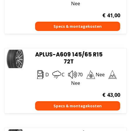
Nee
€
41,00
APLUS-A609 145/65 R15
72T
D
C
70
Nee
Nee
€
43,00