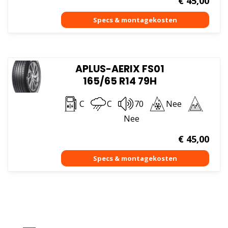
€
45,00
APLUS-AERIX FS01
165/65 R14 79H
C
C
70
Nee
Nee
€
45,00