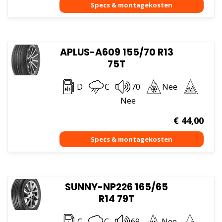
APLUS-A609 155/70 R13
75T
D
C
70
Nee
Nee
€
44,00
SUNNY-NP226 165/65
R14 79T
C
C
69
Nee