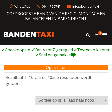
Ga
naar
WhatsApp
06 14799741
info@bandentaxi.nl
de
GOEDKOOPSTE BAND VAN DE REGIO, MONTAGE EN
inhoud
BALANCEREN IN BARENDRECHT
0
Prim
Toon
Bandentaxi
Bandengarage met eigen webshop
zoekformulie
men
voor
mobi
Open filter
Resultaat 1–16 van de 10306 resultaten wordt
Gesorteerd
getoond
op
prijs:
laag
naar