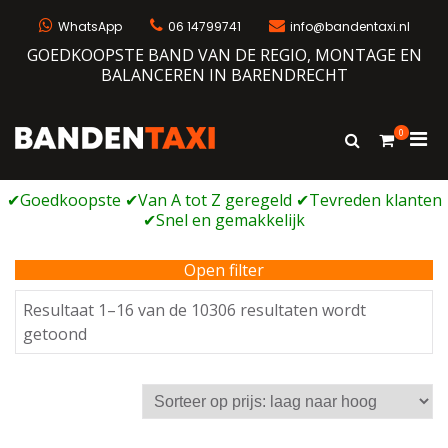
Ga
naar
WhatsApp
06 14799741
info@bandentaxi.nl
de
GOEDKOOPSTE BAND VAN DE REGIO, MONTAGE EN
inhoud
BALANCEREN IN BARENDRECHT
0
Prim
Toon
Bandentaxi
Bandengarage met eigen webshop
zoekformulie
men
voor
mobi
Open filter
Resultaat 1–16 van de 10306 resultaten wordt
Gesorteerd
getoond
op
prijs:
laag
naar