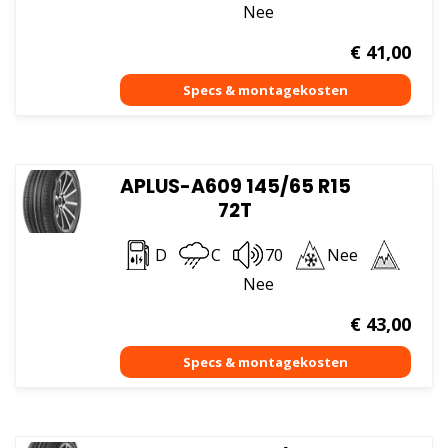
Nee
€
41,00
APLUS-A609 145/65 R15
72T
D
C
70
Nee
Nee
€
43,00