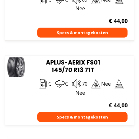
Nee
€
44,00
APLUS-AERIX FS01
145/70 R13 71T
C
C
70
Nee
Nee
€
44,00