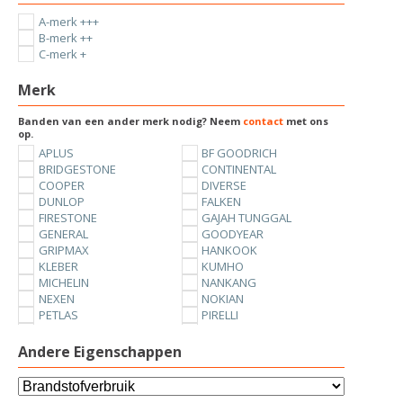
A-merk +++
B-merk ++
C-merk +
Merk
Banden van een ander merk nodig? Neem
contact
met ons
op.
APLUS
BF GOODRICH
BRIDGESTONE
CONTINENTAL
COOPER
DIVERSE
DUNLOP
FALKEN
FIRESTONE
GAJAH TUNGGAL
GENERAL
GOODYEAR
GRIPMAX
HANKOOK
KLEBER
KUMHO
MICHELIN
NANKANG
NEXEN
NOKIAN
PETLAS
PIRELLI
SUNNY
TOYO
UNIROYAL
VREDESTEIN
Andere Eigenschappen
YOKOHAMA