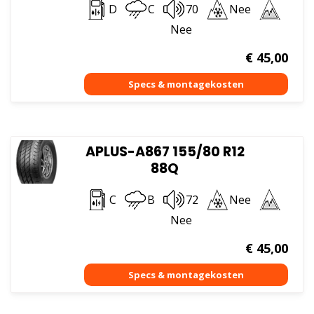
D
C
70
Nee
Nee
€
45,00
APLUS-A867 155/80 R12
88Q
C
B
72
Nee
Nee
€
45,00