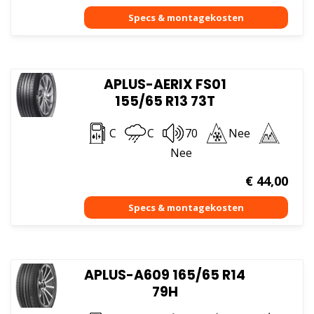
APLUS-AERIX FS01
155/65 R13 73T
C
C
70
Nee
Nee
€
44,00
APLUS-A609 165/65 R14
79H