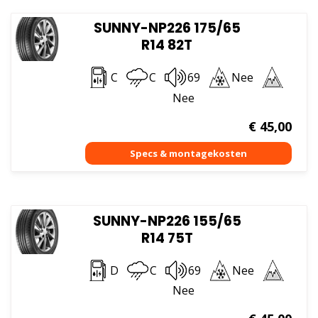
SUNNY-NP226 175/65
R14 82T
C
C
69
Nee
Nee
€
45,00
SUNNY-NP226 155/65
R14 75T
D
C
69
Nee
Nee