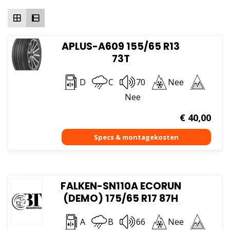
hoog
APLUS-A609 155/65 R13
73T
D
C
70
Nee
Nee
€
40,00
FALKEN-SN110A ECORUN
(DEMO) 175/65 R17 87H
A
B
66
Nee