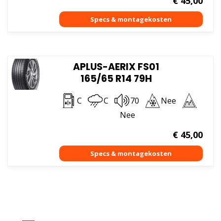
€
45,00
APLUS-AERIX FS01
165/65 R14 79H
C
C
70
Nee
Nee
€
45,00