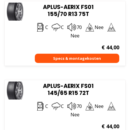
APLUS-AERIX FS01
155/70 R13 75T
C
C
70
Nee
Nee
€
44,00
APLUS-AERIX FS01
145/65 R15 72T
C
C
70
Nee
Nee
€
44,00