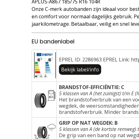
APLUS-A867 185/75 R16 104R
Onze C-merk autobanden zijn ideaal voor best
en comfort voor normaal dagelijks gebruik. Pe
jaarkilometrage. Betaalbaar, veilig en snel lev
EU bandenlabel
EPREL ID: 2286963 EPREL Link: htt
Bekijk label/info
BRANDSTOF-EFFICIËNTIE: C
5 klassen van A (het zuinigst) t/m E (h
Het brandstofverbruik van een voer
wegdek, de weersomstandigheden e
brandstofverbruik. Minder brands
GRIP OP NAT WEGDEK: B
5 klassen van A (de kortste remweg) 
De grip van een band op nat wegd