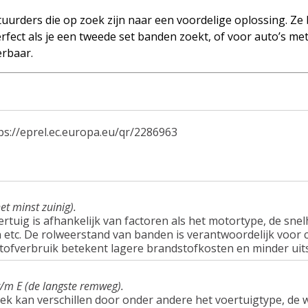
uurders die op zoek zijn naar een voordelige oplossing. Ze
rfect als je een tweede set banden zoekt, of voor auto’s me
erbaar.
ps://eprel.ec.europa.eu/qr/2286963
et minst zuinig).
tuig is afhankelijk van factoren als het motortype, de snel
tc. De rolweerstand van banden is verantwoordelijk voor c
tofverbruik betekent lagere brandstofkosten en minder uit
t/m E (de langste remweg).
ek kan verschillen door onder andere het voertuigtype, d