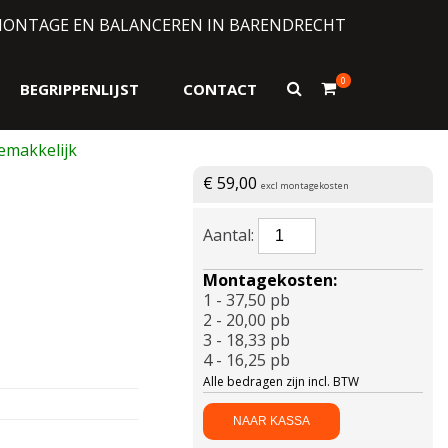
MONTAGE EN BALANCEREN IN BARENDRECHT
0
Toon
BEGRIPPENLIJST
CONTACT
zoekformulier
€
59,00
excl montagekosten
APLUS-
A867
185/75
Montagekosten:
R16
1 - 37,50 pb
104R
2 - 20,00 pb
aantal
3 - 18,33 pb
4 - 16,25 pb
Alle bedragen zijn incl. BTW
NAAR KASSA