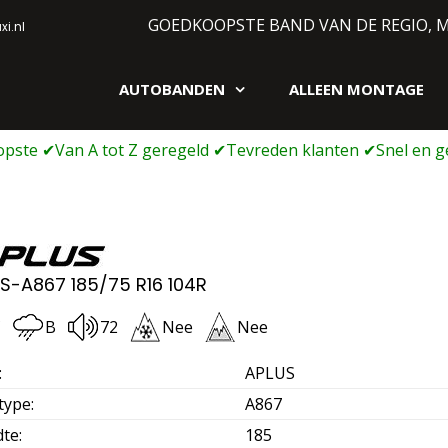
GOEDKOOPSTE BAND VAN DE REGIO, 
i.nl
AUTOBANDEN
ALLEEN MONTAGE
gen webshop
S-A867 185/75 R16 104R
C
B
72
Nee
Nee
:
APLUS
type
:
A867
dte
:
185