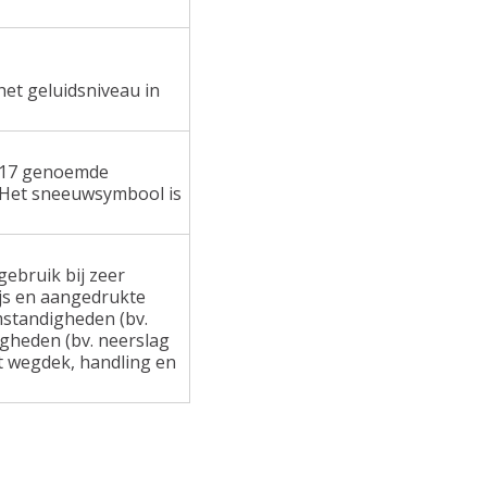
het geluidsniveau in
 117 genoemde
 Het sneeuwsymbool is
ebruik bij zeer
ijs en aangedrukte
standigheden (bv.
gheden (bv. neerslag
at wegdek, handling en