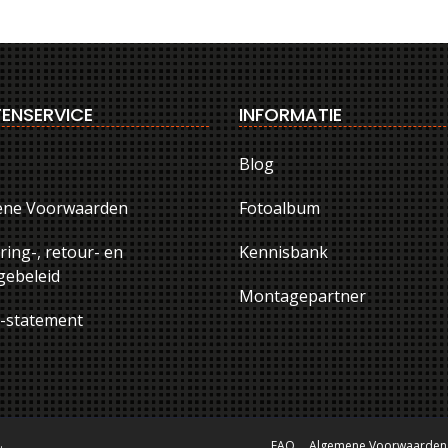
ENSERVICE
INFORMATIE
Blog
ene Voorwaarden
Fotoalbum
ring-, retour- en
Kennisbank
ebeleid
Montagepartner
y-statement
.
FAQ
Algemene Voorwaarden