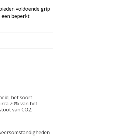
 bieden voldoende grip
t een beperkt
heid, het soort
irca 20% van het
stoot van CO2.
e weersomstandigheden