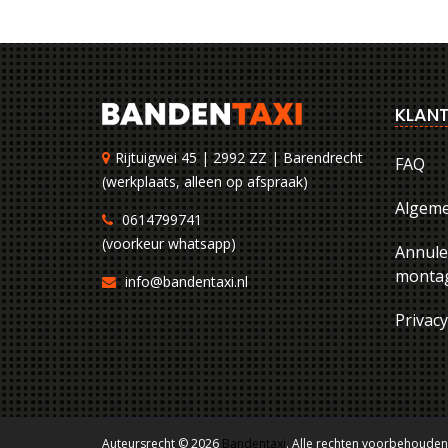
KLANT
Rijtuigwei 45 | 2992 ZZ | Barendrecht
FAQ
(werkplaats, alleen op afspraak)
Algem
0614799741
(voorkeur whatsapp)
Annule
montag
info@bandentaxi.nl
Privac
Auteursrecht © 2026
Bandentaxi
. Alle rechten voorbehouden