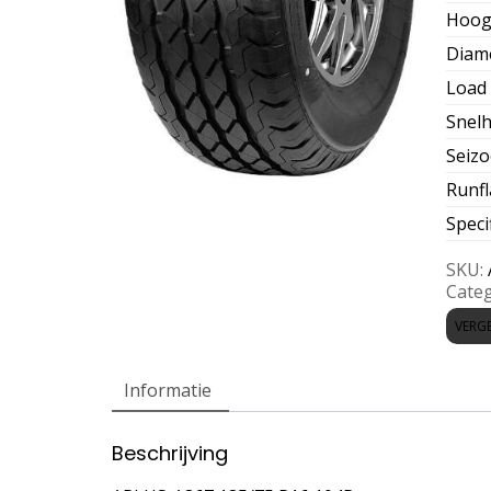
Hoog
Diam
Load 
Snelh
Seiz
Runfl
Speci
SKU:
Categ
VERGE
Informatie
Beschrijving