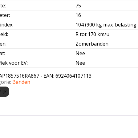
te
:
75
eter
:
16
index
:
104 (900 kg max. belasting 
eid
:
R tot 170 km/u
oen
:
Zomerbanden
at
:
Nee
fiek voor EV
:
Nee
AP1857516RA867 - EAN: 6924064107113
orie:
Banden
LIJK