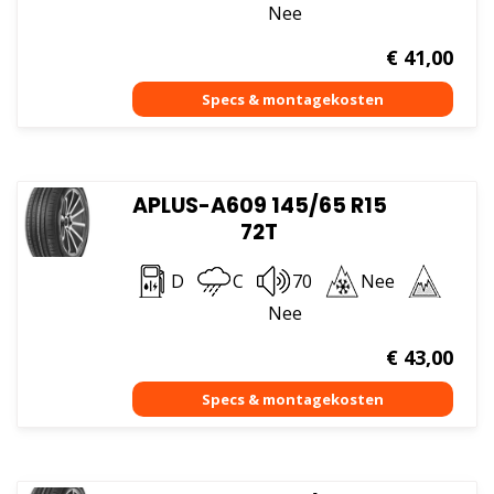
Nee
€
41,00
APLUS-A609 145/65 R15
72T
D
C
70
Nee
Nee
€
43,00