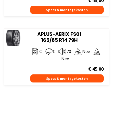
€
45,00
APLUS-AERIX FS01
165/65 R14 79H
C
C
70
Nee
Nee
€
45,00