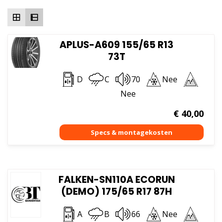
hoog
APLUS-A609 155/65 R13
73T
D
C
70
Nee
Nee
€
40,00
FALKEN-SN110A ECORUN
(DEMO) 175/65 R17 87H
A
B
66
Nee