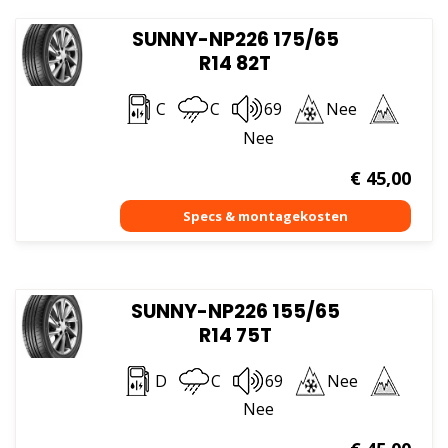
SUNNY-NP226 175/65
R14 82T
C
C
69
Nee
Nee
€
45,00
SUNNY-NP226 155/65
R14 75T
D
C
69
Nee
Nee