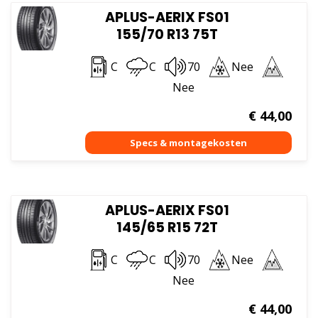
APLUS-AERIX FS01
155/70 R13 75T
C
C
70
Nee
Nee
€
44,00
APLUS-AERIX FS01
145/65 R15 72T
C
C
70
Nee
Nee
€
44,00