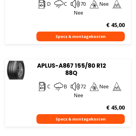
D
C
70
Nee
Nee
€
45,00
APLUS-A867 155/80 R12
88Q
C
B
72
Nee
Nee
€
45,00