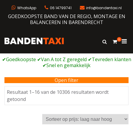
Ga
naar
WhatsApp
06 14799741
info@bandentaxi.nl
de
GOEDKOOPSTE BAND VAN DE REGIO, MONTAGE EN
inhoud
BALANCEREN IN BARENDRECHT
0
Prim
Toon
Bandentaxi
Bandengarage met eigen webshop
zoekformulie
men
voor
mobi
Open filter
Resultaat 1–16 van de 10306 resultaten wordt
Gesorteerd
getoond
op
prijs:
laag
naar