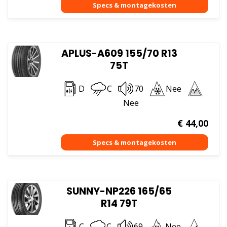
APLUS-A609 155/70 R13
75T
D
C
70
Nee
Nee
€
44,00
SUNNY-NP226 165/65
R14 79T
C
C
69
Nee