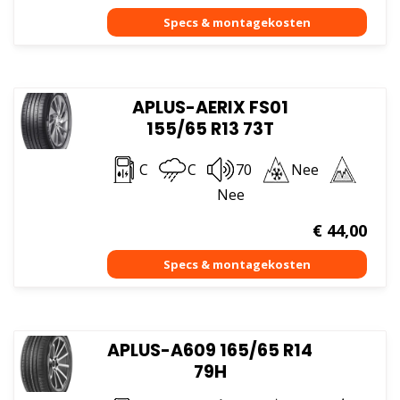
APLUS-AERIX FS01
155/65 R13 73T
C
C
70
Nee
Nee
€
44,00
APLUS-A609 165/65 R14
79H