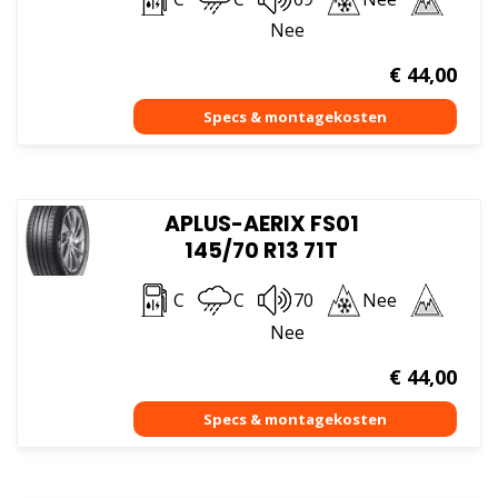
Nee
€
44,00
APLUS-AERIX FS01
145/70 R13 71T
C
C
70
Nee
Nee
€
44,00