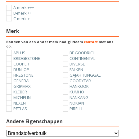
A-merk +++
B-merk ++
C-merk +
Merk
Banden van een ander merk nodig? Neem
contact
met ons
op.
APLUS
BF GOODRICH
BRIDGESTONE
CONTINENTAL
COOPER
DIVERSE
DUNLOP
FALKEN
FIRESTONE
GAJAH TUNGGAL
GENERAL
GOODYEAR
GRIPMAX
HANKOOK
KLEBER
KUMHO
MICHELIN
NANKANG
NEXEN
NOKIAN
PETLAS
PIRELLI
SUNNY
TOYO
UNIROYAL
VREDESTEIN
Andere Eigenschappen
YOKOHAMA