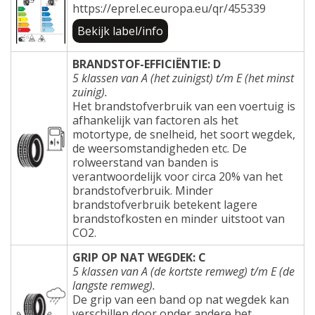
https://eprel.ec.europa.eu/qr/455339
Bekijk label/info
BRANDSTOF-EFFICIËNTIE: D
5 klassen van A (het zuinigst) t/m E (het minst
zuinig).
Het brandstofverbruik van een voertuig is
afhankelijk van factoren als het
motortype, de snelheid, het soort wegdek,
de weersomstandigheden etc. De
rolweerstand van banden is
verantwoordelijk voor circa 20% van het
brandstofverbruik. Minder
brandstofverbruik betekent lagere
brandstofkosten en minder uitstoot van
CO2.
GRIP OP NAT WEGDEK: C
5 klassen van A (de kortste remweg) t/m E (de
langste remweg).
De grip van een band op nat wegdek kan
verschillen door onder andere het