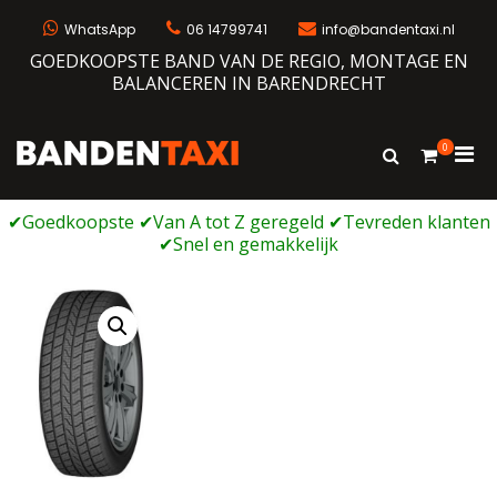
Ga
naar
WhatsApp
06 14799741
info@bandentaxi.nl
de
GOEDKOOPSTE BAND VAN DE REGIO, MONTAGE EN
inhoud
BALANCEREN IN BARENDRECHT
0
Prim
Toon
Bandentaxi
Bandengarage met eigen webshop
zoekformulie
men
voor
mobi