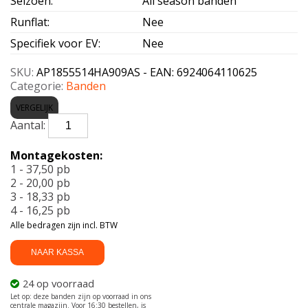
Seizoen
:
All season banden
Runflat
:
Nee
Specifiek voor EV
:
Nee
SKU:
AP1855514HA909AS - EAN: 6924064110625
Categorie:
Banden
VERGELIJK
APLUS-
A909
ALLSEASON
Montagekosten:
185/55
1 - 37,50 pb
R14
2 - 20,00 pb
80H
3 - 18,33 pb
aantal
4 - 16,25 pb
Alle bedragen zijn incl. BTW
NAAR KASSA
24 op voorraad