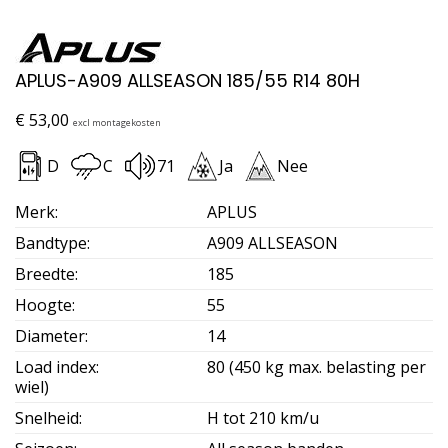
APLUS-A909 ALLSEASON 185/55 R14 80H
€
53,00
excl montagekosten
D
C
71
Ja
Nee
Merk
:
APLUS
Bandtype
:
A909 ALLSEASON
Breedte
:
185
Hoogte
:
55
Diameter
:
14
Load index
:
80 (450 kg max. belasting per
wiel)
Snelheid
:
H tot 210 km/u