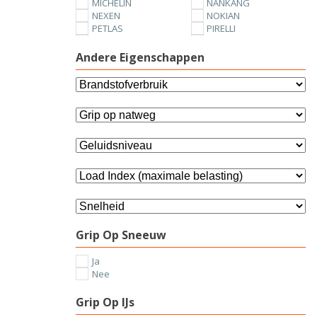
MICHELIN
NANKANG
NEXEN
NOKIAN
PETLAS
PIRELLI
SUNNY
TOYO
UNIROYAL
VREDESTEIN
Andere Eigenschappen
YOKOHAMA
Grip Op Sneeuw
Ja
Nee
Grip Op IJs