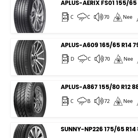
APLUS-AERIX FS01 155/65 
C
C
70
Nee
APLUS-A609 165/65 R14 7
D
C
70
Nee
APLUS-A867 155/80 R12 8
C
B
72
Nee
SUNNY-NP226 175/65 R14 