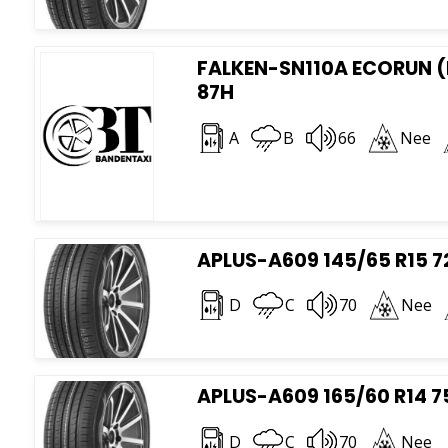
FALKEN-SN110A ECORUN (
87H
A
B
66
Nee
APLUS-A609 145/65 R15 7
D
C
70
Nee
APLUS-A609 165/60 R14 7
D
C
70
Nee