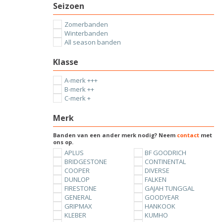
Seizoen
Zomerbanden
Winterbanden
All season banden
Klasse
A-merk +++
B-merk ++
C-merk +
Merk
Banden van een ander merk nodig? Neem
contact
met
ons op.
APLUS
BF GOODRICH
BRIDGESTONE
CONTINENTAL
COOPER
DIVERSE
DUNLOP
FALKEN
FIRESTONE
GAJAH TUNGGAL
GENERAL
GOODYEAR
GRIPMAX
HANKOOK
KLEBER
KUMHO