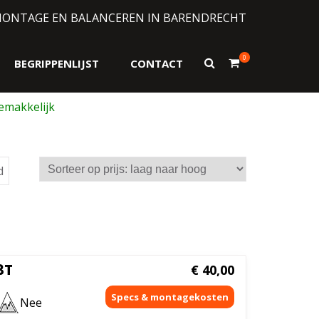
MONTAGE EN BALANCEREN IN BARENDRECHT
0
Toon
BEGRIPPENLIJST
CONTACT
zoekformulier
Gesorteerd
d
op
prijs:
laag
naar
hoog
3T
€
40,00
Nee