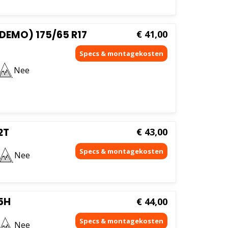
DEMO) 175/65 R17
€
41,00
Nee
2T
€
43,00
Nee
5H
€
44,00
Nee