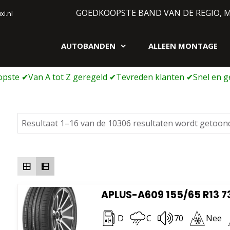
GOEDKOOPSTE BAND VAN DE REGIO, 
i.nl
AUTOBANDEN
ALLEEN MONTAGE
gen webshop
Resultaat 1–16 van de 10306 resultaten wordt getoon
APLUS-A609 155/65 R13 7
D
C
70
Nee