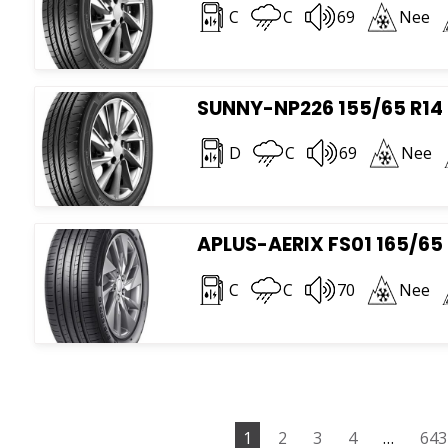
C
C
69
Nee
SUNNY-NP226 155/65 R14
D
C
69
Nee
APLUS-AERIX FS01 165/65
C
C
70
Nee
1
2
3
4
…
643