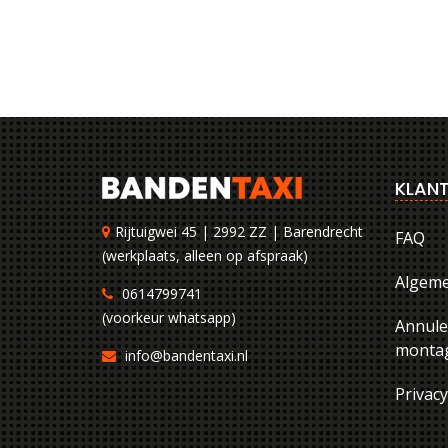
KLANT
Rijtuigwei 45 | 2992 ZZ | Barendrecht
FAQ
(werkplaats, alleen op afspraak)
Algem
0614799741
(voorkeur whatsapp)
Annule
montag
info@bandentaxi.nl
Privac