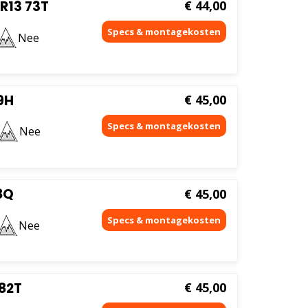
R13 73T
€
44,00
Nee
9H
€
45,00
Nee
8Q
€
45,00
Nee
82T
€
45,00