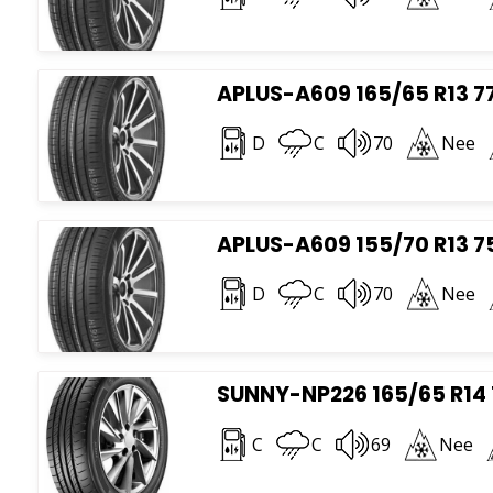
APLUS-A609 165/65 R13 7
D
C
70
Nee
APLUS-A609 155/70 R13 7
D
C
70
Nee
SUNNY-NP226 165/65 R14
C
C
69
Nee