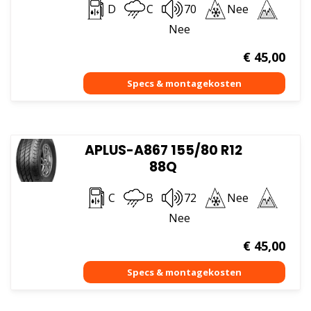
D
C
70
Nee
Nee
€
45,00
APLUS-A867 155/80 R12
88Q
C
B
72
Nee
Nee
€
45,00