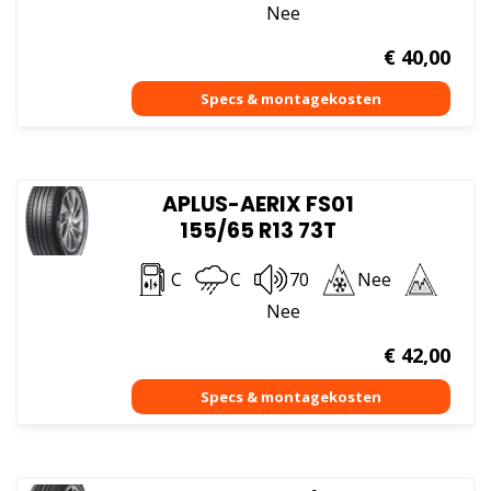
Nee
€
40,00
APLUS-AERIX FS01
155/65 R13 73T
C
C
70
Nee
Nee
€
42,00