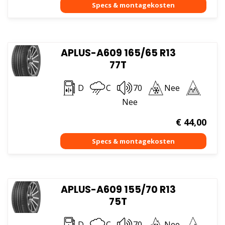
APLUS-A609 165/65 R13
77T
D
C
70
Nee
Nee
€
44,00
APLUS-A609 155/70 R13
75T
D
C
70
Nee