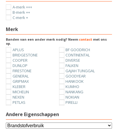
A-merk +++
B-merk ++
C-merk +
Merk
Banden van een ander merk nodig? Neem
contact
met ons
op.
APLUS
BF GOODRICH
BRIDGESTONE
CONTINENTAL
COOPER
DIVERSE
DUNLOP
FALKEN
FIRESTONE
GAJAH TUNGGAL
GENERAL
GOODYEAR
GRIPMAX
HANKOOK
KLEBER
KUMHO
MICHELIN
NANKANG
NEXEN
NOKIAN
PETLAS
PIRELLI
SUNNY
TOYO
UNIROYAL
VREDESTEIN
Andere Eigenschappen
YOKOHAMA