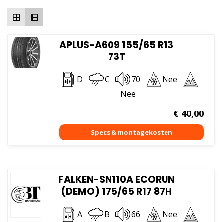
hoog
APLUS-A609 155/65 R13
73T
D
C
70
Nee
Nee
€
40,00
FALKEN-SN110A ECORUN
(DEMO) 175/65 R17 87H
A
B
66
Nee