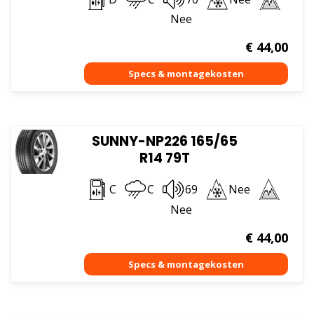
Nee
€
44,00
SUNNY-NP226 165/65
R14 79T
C
C
69
Nee
Nee
€
44,00