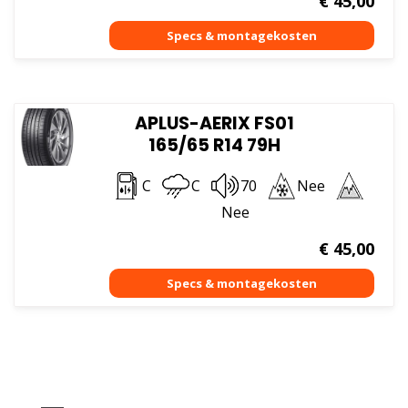
€
45,00
APLUS-AERIX FS01
165/65 R14 79H
C
C
70
Nee
Nee
€
45,00