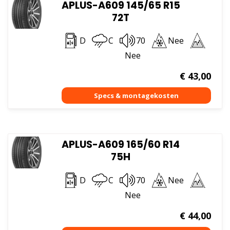
APLUS-A609 145/65 R15
72T
D
C
70
Nee
Nee
€
43,00
APLUS-A609 165/60 R14
75H
D
C
70
Nee
Nee
€
44,00