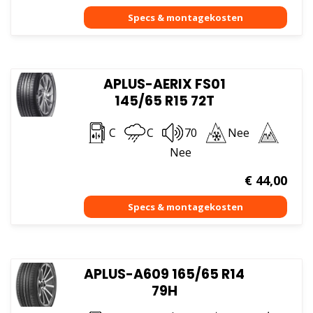
APLUS-AERIX FS01
145/65 R15 72T
C
C
70
Nee
Nee
€
44,00
APLUS-A609 165/65 R14
79H