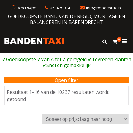
Ga
naar
WhatsApp
06 14799741
info@bandentaxi.nl
de
GOEDKOOPSTE BAND VAN DE REGIO, MONTAGE EN
inhoud
BALANCEREN IN BARENDRECHT
0
Prim
Toon
Bandentaxi
Bandengarage met eigen webshop
zoekformulie
men
voor
mobi
Open filter
Resultaat 1–16 van de 10237 resultaten wordt
Gesorteerd
getoond
op
prijs:
laag
naar