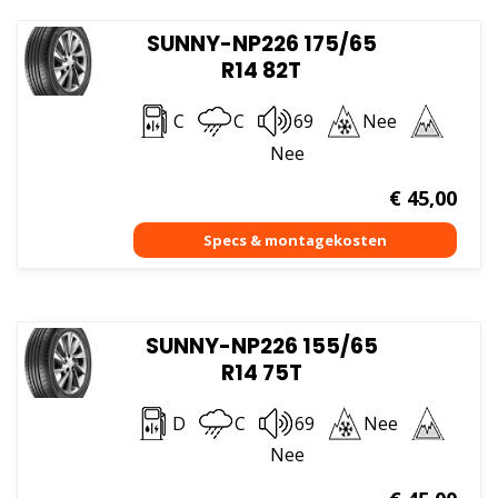
SUNNY-NP226 175/65
R14 82T
C
C
69
Nee
Nee
€
45,00
SUNNY-NP226 155/65
R14 75T
D
C
69
Nee
Nee