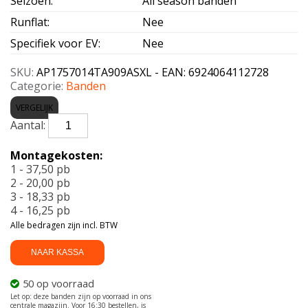
Seizoen
:
All season banden
Runflat
:
Nee
Specifiek voor EV
:
Nee
SKU:
AP1757014TA909ASXL - EAN: 6924064112728
Categorie:
Banden
VERGELIJK
APLUS-
A909
ALLSEASON
Montagekosten:
XL
1 - 37,50 pb
175/70
2 - 20,00 pb
R14
3 - 18,33 pb
88T
4 - 16,25 pb
aantal
Alle bedragen zijn incl. BTW
NAAR KASSA
50 op voorraad