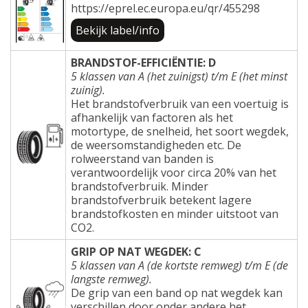
https://eprel.ec.europa.eu/qr/455298
Bekijk label/info
BRANDSTOF-EFFICIËNTIE: D
5 klassen van A (het zuinigst) t/m E (het minst
zuinig).
Het brandstofverbruik van een voertuig is
afhankelijk van factoren als het
motortype, de snelheid, het soort wegdek,
de weersomstandigheden etc. De
rolweerstand van banden is
verantwoordelijk voor circa 20% van het
brandstofverbruik. Minder
brandstofverbruik betekent lagere
brandstofkosten en minder uitstoot van
CO2.
GRIP OP NAT WEGDEK: C
5 klassen van A (de kortste remweg) t/m E (de
langste remweg).
De grip van een band op nat wegdek kan
verschillen door onder andere het