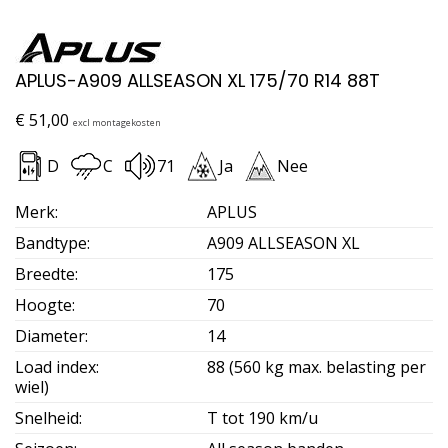
APLUS-A909 ALLSEASON XL 175/70 R14 88T
€
51,00
excl montagekosten
D
C
71
Ja
Nee
Merk
:
APLUS
Bandtype
:
A909 ALLSEASON XL
Breedte
:
175
Hoogte
:
70
Diameter
:
14
Load index
:
88 (560 kg max. belasting per
wiel)
Snelheid
:
T tot 190 km/u