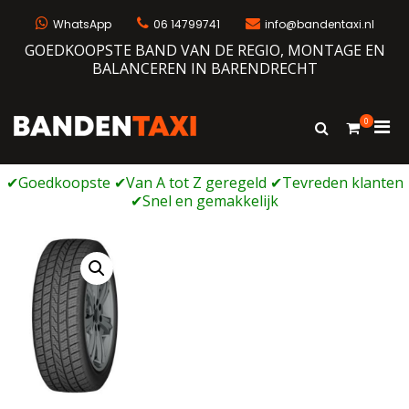
Ga
naar
WhatsApp
06 14799741
info@bandentaxi.nl
de
GOEDKOOPSTE BAND VAN DE REGIO, MONTAGE EN
inhoud
BALANCEREN IN BARENDRECHT
0
Prim
Toon
Bandentaxi
Bandengarage met eigen webshop
zoekformulie
men
voor
mobi