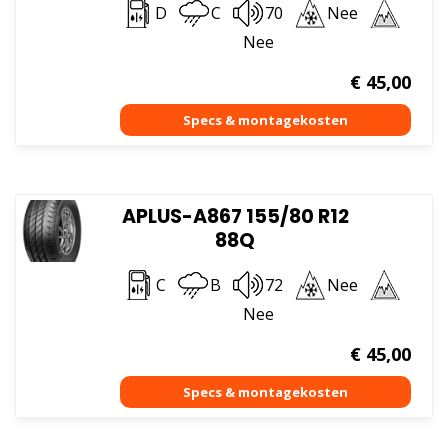
D
C
70
Nee
Nee
€
45,00
APLUS-A867 155/80 R12
88Q
C
B
72
Nee
Nee
€
45,00