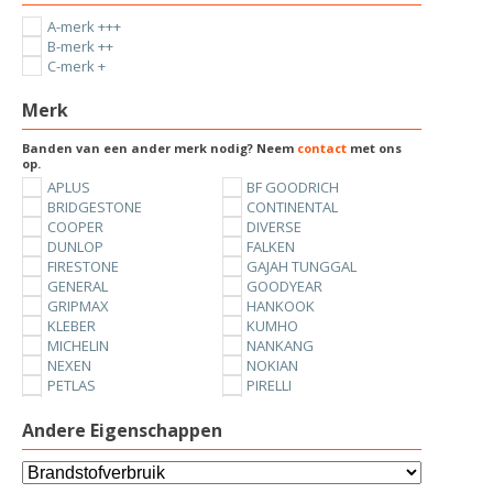
A-merk +++
B-merk ++
C-merk +
Merk
Banden van een ander merk nodig? Neem
contact
met ons
op.
APLUS
BF GOODRICH
BRIDGESTONE
CONTINENTAL
COOPER
DIVERSE
DUNLOP
FALKEN
FIRESTONE
GAJAH TUNGGAL
GENERAL
GOODYEAR
GRIPMAX
HANKOOK
KLEBER
KUMHO
MICHELIN
NANKANG
NEXEN
NOKIAN
PETLAS
PIRELLI
SUNNY
TOYO
UNIROYAL
VREDESTEIN
Andere Eigenschappen
YOKOHAMA