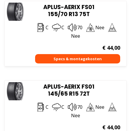
APLUS-AERIX FS01
155/70 R13 75T
C
C
70
Nee
Nee
€
44,00
APLUS-AERIX FS01
145/65 R15 72T
C
C
70
Nee
Nee
€
44,00