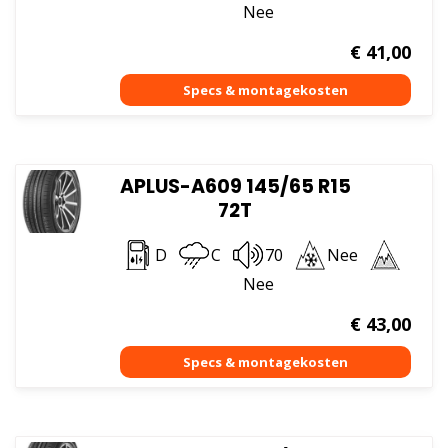
Nee
€
41,00
APLUS-A609 145/65 R15
72T
D
C
70
Nee
Nee
€
43,00