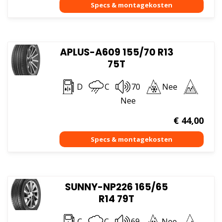
APLUS-A609 155/70 R13
75T
D
C
70
Nee
Nee
€
44,00
SUNNY-NP226 165/65
R14 79T
C
C
69
Nee