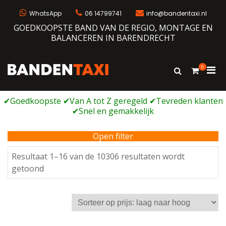
Ga
naar
WhatsApp
06 14799741
info@bandentaxi.nl
de
GOEDKOOPSTE BAND VAN DE REGIO, MONTAGE EN
inhoud
BALANCEREN IN BARENDRECHT
0
Prim
Toon
Bandentaxi
Bandengarage met eigen webshop
zoekformulie
men
voor
mobi
Open filter
Resultaat 1–16 van de 10306 resultaten wordt
Gesorteerd
getoond
op
prijs:
laag
naar