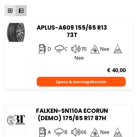
hoog
APLUS-A609 155/65 R13
73T
D
C
70
Nee
Nee
€
40,00
FALKEN-SN110A ECORUN
(DEMO) 175/65 R17 87H
A
B
66
Nee