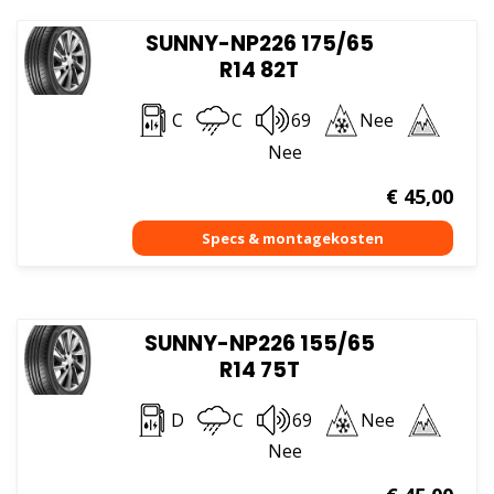
SUNNY-NP226 175/65
R14 82T
C
C
69
Nee
Nee
€
45,00
SUNNY-NP226 155/65
R14 75T
D
C
69
Nee
Nee