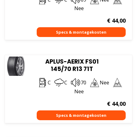
Nee
€
44,00
APLUS-AERIX FS01
145/70 R13 71T
C
C
70
Nee
Nee
€
44,00