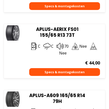
APLUS-AERIX FS01
155/65 R13 73T
C
C
70
Nee
Nee
€
44,00
APLUS-A609 165/65 R14
79H