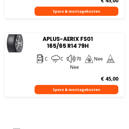
€
45,00
APLUS-AERIX FS01
165/65 R14 79H
C
C
70
Nee
Nee
€
45,00