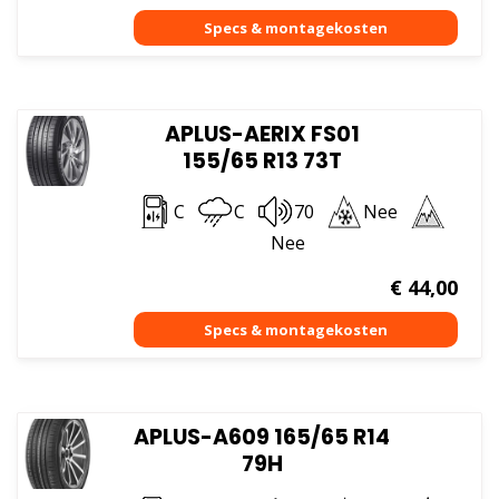
APLUS-AERIX FS01
155/65 R13 73T
C
C
70
Nee
Nee
€
44,00
APLUS-A609 165/65 R14
79H