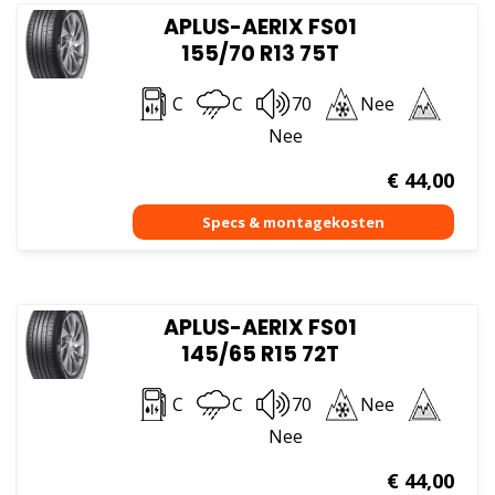
APLUS-AERIX FS01
155/70 R13 75T
C
C
70
Nee
Nee
€
44,00
APLUS-AERIX FS01
145/65 R15 72T
C
C
70
Nee
Nee
€
44,00