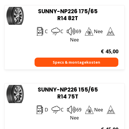
SUNNY-NP226 175/65
R14 82T
C
C
69
Nee
Nee
€
45,00
SUNNY-NP226 155/65
R14 75T
D
C
69
Nee
Nee