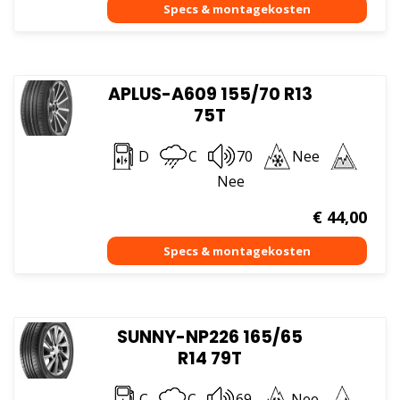
APLUS-A609 155/70 R13
75T
D
C
70
Nee
Nee
€
44,00
SUNNY-NP226 165/65
R14 79T
C
C
69
Nee