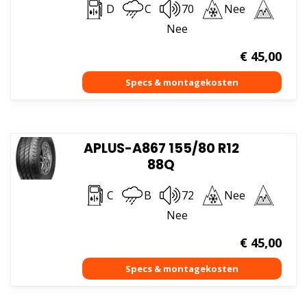
D
C
70
Nee
Nee
€
45,00
APLUS-A867 155/80 R12
88Q
C
B
72
Nee
Nee
€
45,00