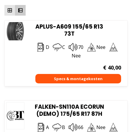
hoog
APLUS-A609 155/65 R13
73T
D
C
70
Nee
Nee
€
40,00
FALKEN-SN110A ECORUN
(DEMO) 175/65 R17 87H
A
B
66
Nee