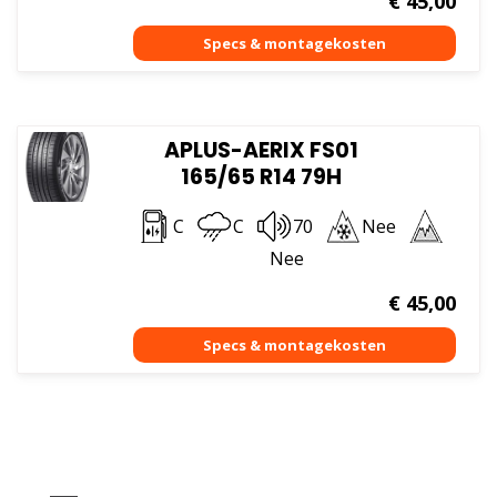
€
45,00
APLUS-AERIX FS01
165/65 R14 79H
C
C
70
Nee
Nee
€
45,00