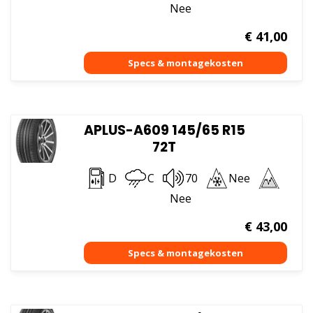
Nee
€
41,00
APLUS-A609 145/65 R15
72T
D
C
70
Nee
Nee
€
43,00