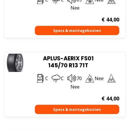
Nee
€
44,00
APLUS-AERIX FS01
145/70 R13 71T
C
C
70
Nee
Nee
€
44,00