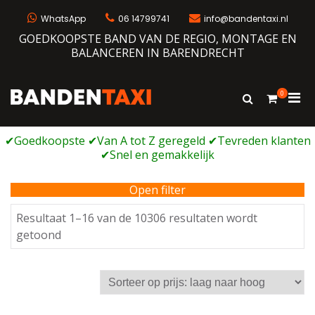
Ga
naar
WhatsApp
06 14799741
info@bandentaxi.nl
de
GOEDKOOPSTE BAND VAN DE REGIO, MONTAGE EN
inhoud
BALANCEREN IN BARENDRECHT
0
Prim
Toon
Bandentaxi
Bandengarage met eigen webshop
zoekformulie
men
voor
mobi
Open filter
Resultaat 1–16 van de 10306 resultaten wordt
Gesorteerd
getoond
op
prijs:
laag
naar