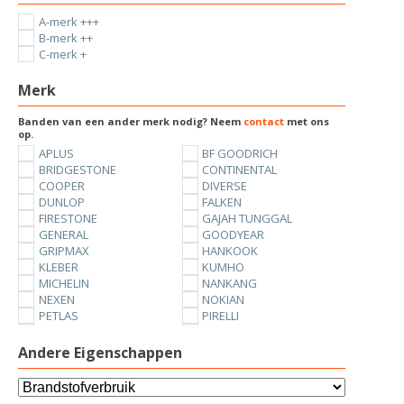
A-merk +++
B-merk ++
C-merk +
Merk
Banden van een ander merk nodig? Neem
contact
met ons
op.
APLUS
BF GOODRICH
BRIDGESTONE
CONTINENTAL
COOPER
DIVERSE
DUNLOP
FALKEN
FIRESTONE
GAJAH TUNGGAL
GENERAL
GOODYEAR
GRIPMAX
HANKOOK
KLEBER
KUMHO
MICHELIN
NANKANG
NEXEN
NOKIAN
PETLAS
PIRELLI
SUNNY
TOYO
UNIROYAL
VREDESTEIN
Andere Eigenschappen
YOKOHAMA