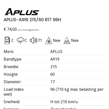
APLUS-A919 215/60 R17 96H
€
74,00
excl montagekosten
C
C
71
Nee
Nee
Merk
:
APLUS
Bandtype
:
A919
Breedte
:
215
Hoogte
:
60
Diameter
:
17
Load index
:
96 (710 kg max. belasting per
wiel)
Snelheid
:
H tot 210 km/u