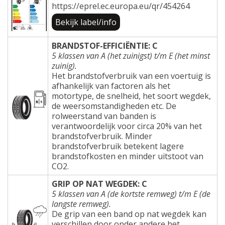
https://eprel.ec.europa.eu/qr/454264
Bekijk label/info
BRANDSTOF-EFFICIËNTIE: C
5 klassen van A (het zuinigst) t/m E (het minst
zuinig).
Het brandstofverbruik van een voertuig is
afhankelijk van factoren als het
motortype, de snelheid, het soort wegdek,
de weersomstandigheden etc. De
rolweerstand van banden is
verantwoordelijk voor circa 20% van het
brandstofverbruik. Minder
brandstofverbruik betekent lagere
brandstofkosten en minder uitstoot van
CO2.
GRIP OP NAT WEGDEK: C
5 klassen van A (de kortste remweg) t/m E (de
langste remweg).
De grip van een band op nat wegdek kan
verschillen door onder andere het