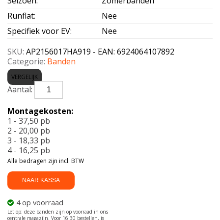
Seizoen
:
Zomerbanden
Runflat
:
Nee
Specifiek voor EV
:
Nee
SKU:
AP2156017HA919 - EAN: 6924064107892
Categorie:
Banden
VERGELIJK
APLUS-
A919
215/60
Montagekosten:
R17
1 - 37,50 pb
96H
2 - 20,00 pb
aantal
3 - 18,33 pb
4 - 16,25 pb
Alle bedragen zijn incl. BTW
NAAR KASSA
4 op voorraad