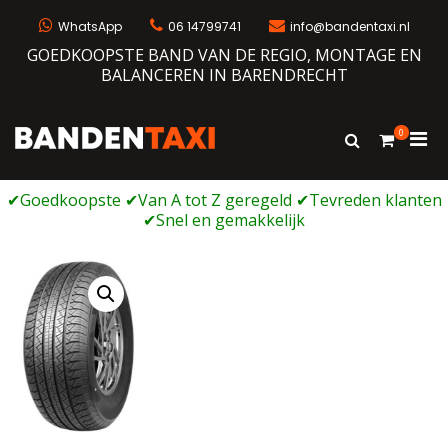
Ga
naar
WhatsApp
06 14799741
info@bandentaxi.nl
de
GOEDKOOPSTE BAND VAN DE REGIO, MONTAGE EN
inhoud
BALANCEREN IN BARENDRECHT
0
Prim
Toon
Bandentaxi
Bandengarage met eigen webshop
zoekformulie
men
voor
mobi