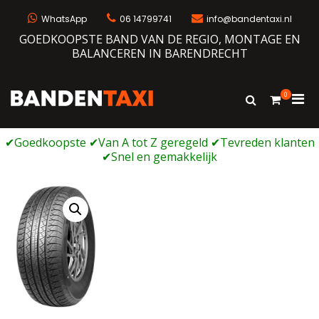
Ga
naar
WhatsApp
06 14799741
info@bandentaxi.nl
de
GOEDKOOPSTE BAND VAN DE REGIO, MONTAGE EN
inhoud
BALANCEREN IN BARENDRECHT
0
Prim
Toon
Bandentaxi
Bandengarage met eigen webshop
zoekformulie
men
voor
mobi