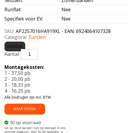
Seizoen
:
Zomerbanden
Runflat
:
Nee
Specifiek voor EV
:
Nee
SKU:
AP2257016HA919XL - EAN: 6924064107328
Categorie:
Banden
VERGELIJK
APLUS-
A919
XL
Montagekosten:
225/70
1 - 37,50 pb
R16
2 - 20,00 pb
107H
3 - 18,33 pb
aantal
4 - 16,25 pb
Alle bedragen zijn incl. BTW
NAAR KASSA
50 op voorraad