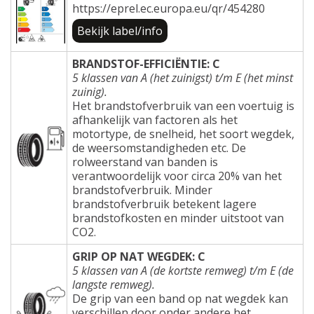
https://eprel.ec.europa.eu/qr/454280
Bekijk label/info
BRANDSTOF-EFFICIËNTIE: C
5 klassen van A (het zuinigst) t/m E (het minst
zuinig).
Het brandstofverbruik van een voertuig is
afhankelijk van factoren als het
motortype, de snelheid, het soort wegdek,
de weersomstandigheden etc. De
rolweerstand van banden is
verantwoordelijk voor circa 20% van het
brandstofverbruik. Minder
brandstofverbruik betekent lagere
brandstofkosten en minder uitstoot van
CO2.
GRIP OP NAT WEGDEK: C
5 klassen van A (de kortste remweg) t/m E (de
langste remweg).
De grip van een band op nat wegdek kan
verschillen door onder andere het