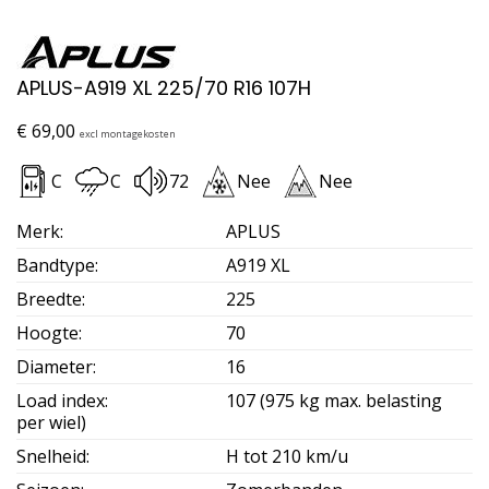
APLUS-A919 XL 225/70 R16 107H
€
69,00
excl montagekosten
C
C
72
Nee
Nee
Merk
:
APLUS
Bandtype
:
A919 XL
Breedte
:
225
Hoogte
:
70
Diameter
:
16
Load index
:
107 (975 kg max. belasting
per wiel)
Snelheid
:
H tot 210 km/u