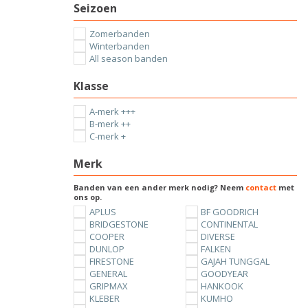
Seizoen
Zomerbanden
Winterbanden
All season banden
Klasse
A-merk +++
B-merk ++
C-merk +
Merk
Banden van een ander merk nodig? Neem
contact
met
ons op.
APLUS
BF GOODRICH
BRIDGESTONE
CONTINENTAL
COOPER
DIVERSE
DUNLOP
FALKEN
FIRESTONE
GAJAH TUNGGAL
GENERAL
GOODYEAR
GRIPMAX
HANKOOK
KLEBER
KUMHO