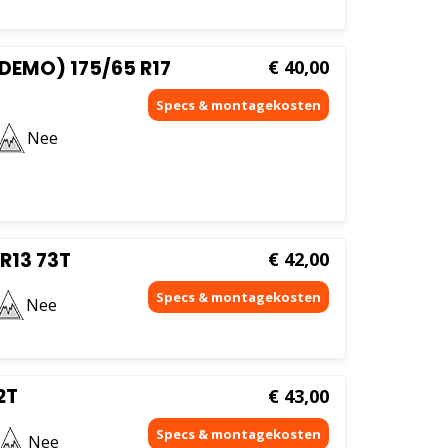
DEMO) 175/65 R17
€
40,00
Nee
R13 73T
€
42,00
Nee
2T
€
43,00
Nee