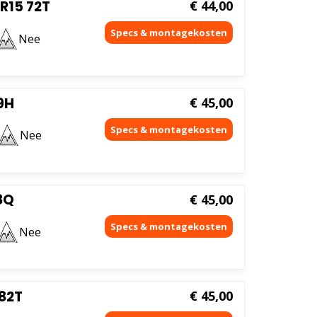
R15 72T
€
44,00
Nee
9H
€
45,00
Nee
8Q
€
45,00
Nee
82T
€
45,00