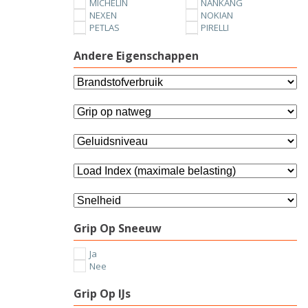
MICHELIN
NANKANG
NEXEN
NOKIAN
PETLAS
PIRELLI
SUNNY
TOYO
UNIROYAL
VREDESTEIN
Andere Eigenschappen
YOKOHAMA
Grip Op Sneeuw
Ja
Nee
Grip Op IJs