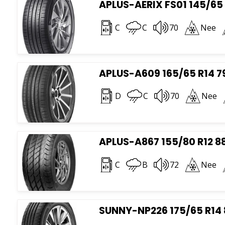
APLUS-AERIX FS01 145/65 
C
C
70
Nee
APLUS-A609 165/65 R14 7
D
C
70
Nee
APLUS-A867 155/80 R12 8
C
B
72
Nee
SUNNY-NP226 175/65 R14 