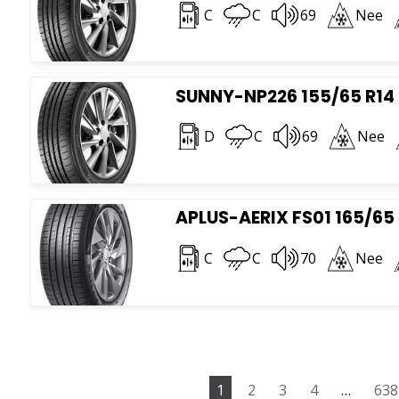
C
C
69
Nee
SUNNY-NP226 155/65 R14
D
C
69
Nee
APLUS-AERIX FS01 165/65
C
C
70
Nee
1
2
3
4
…
638