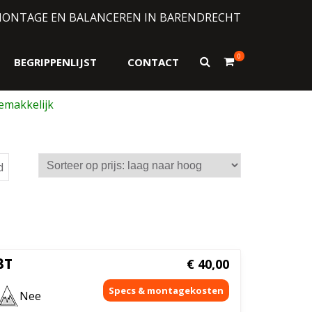
MONTAGE EN BALANCEREN IN BARENDRECHT
0
Toon
BEGRIPPENLIJST
CONTACT
zoekformulier
Gesorteerd
d
op
prijs:
laag
naar
hoog
3T
€
40,00
Nee