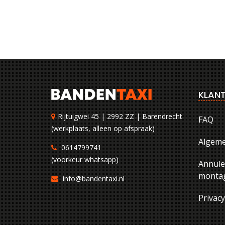
KLANT
Rijtuigwei 45 | 2992 ZZ | Barendrecht
FAQ
(werkplaats, alleen op afspraak)
Algem
0614799741
(voorkeur whatsapp)
Annule
montag
info@bandentaxi.nl
Privac