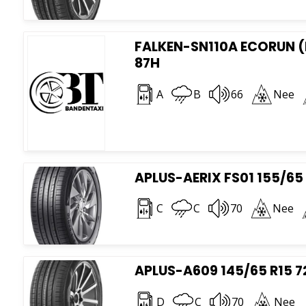
FALKEN-SN110A ECORUN (
87H
A
B
66
Nee
APLUS-AERIX FS01 155/65 
C
C
70
Nee
APLUS-A609 145/65 R15 7
D
C
70
Nee