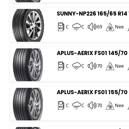
SUNNY-NP226 165/65 R14
C
C
69
Nee
APLUS-AERIX FS01 145/70 
C
C
70
Nee
APLUS-AERIX FS01 155/70 
C
C
70
Nee