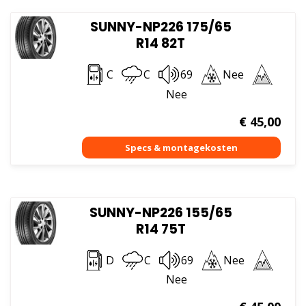
SUNNY-NP226 175/65
R14 82T
C
C
69
Nee
Nee
€
45,00
SUNNY-NP226 155/65
R14 75T
D
C
69
Nee
Nee