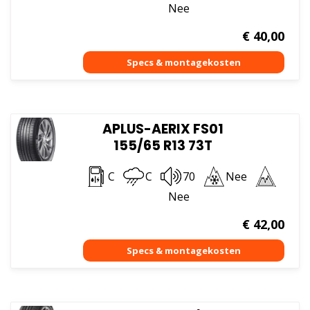
Nee
€
40,00
APLUS-AERIX FS01
155/65 R13 73T
C
C
70
Nee
Nee
€
42,00