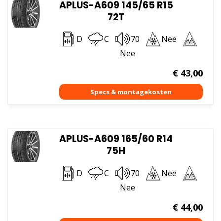
APLUS-A609 145/65 R15
72T
D
C
70
Nee
Nee
€
43,00
APLUS-A609 165/60 R14
75H
D
C
70
Nee
Nee
€
44,00