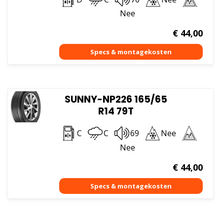
Nee
€
44,00
SUNNY-NP226 165/65
R14 79T
C
C
69
Nee
Nee
€
44,00