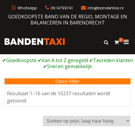
Ga
naar
WhatsApp
06 14799741
info@bandentaxi.nl
de
GOEDKOOPSTE BAND VAN DE REGIO, MONTAGE EN
inhoud
BALANCEREN IN BARENDRECHT
0
Prim
Toon
Bandentaxi
Bandengarage met eigen webshop
zoekformulie
men
voor
mobi
Open filter
Resultaat 1–16 van de 10237 resultaten wordt
Gesorteerd
getoond
op
prijs:
laag
naar