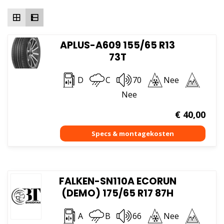
hoog
APLUS-A609 155/65 R13
73T
D
C
70
Nee
Nee
€
40,00
FALKEN-SN110A ECORUN
(DEMO) 175/65 R17 87H
A
B
66
Nee