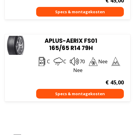
€
45,00
APLUS-AERIX FS01
165/65 R14 79H
C
C
70
Nee
Nee
€
45,00