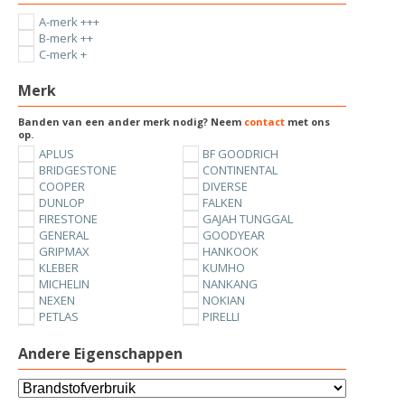
A-merk +++
B-merk ++
C-merk +
Merk
Banden van een ander merk nodig? Neem
contact
met ons
op.
APLUS
BF GOODRICH
BRIDGESTONE
CONTINENTAL
COOPER
DIVERSE
DUNLOP
FALKEN
FIRESTONE
GAJAH TUNGGAL
GENERAL
GOODYEAR
GRIPMAX
HANKOOK
KLEBER
KUMHO
MICHELIN
NANKANG
NEXEN
NOKIAN
PETLAS
PIRELLI
SUNNY
TOYO
UNIROYAL
VREDESTEIN
Andere Eigenschappen
YOKOHAMA