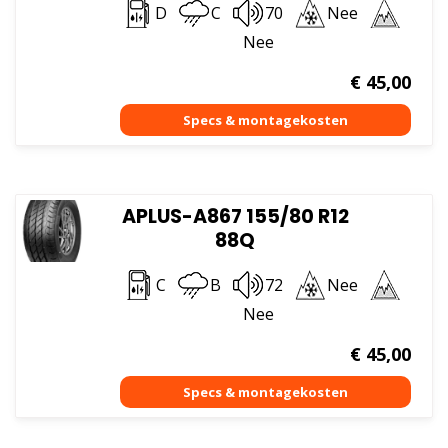
D
C
70
Nee
Nee
€
45,00
APLUS-A867 155/80 R12
88Q
C
B
72
Nee
Nee
€
45,00