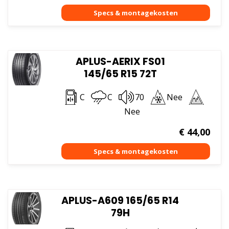
APLUS-AERIX FS01
145/65 R15 72T
C
C
70
Nee
Nee
€
44,00
APLUS-A609 165/65 R14
79H