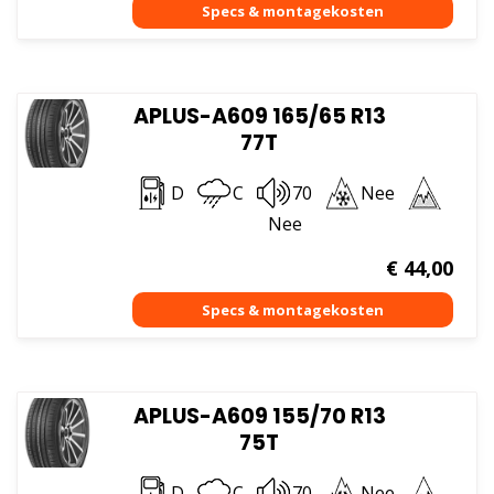
APLUS-A609 165/65 R13
77T
D
C
70
Nee
Nee
€
44,00
APLUS-A609 155/70 R13
75T
D
C
70
Nee