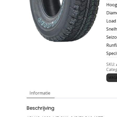
Hoog
Diam
Load 
Snelh
Seiz
Runfl
Speci
SKU:
Categ
VERGE
Informatie
Beschrijving