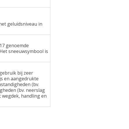
het geluidsniveau in
 117 genoemde
 Het sneeuwsymbool is
ebruik bij zeer
ijs en aangedrukte
standigheden (bv.
gheden (bv. neerslag
at wegdek, handling en