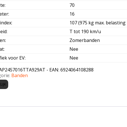
te
:
70
eter
:
16
index
:
107 (975 kg max. belasting 
eid
:
T tot 190 km/u
oen
:
Zomerbanden
at
:
Nee
fiek voor EV
:
Nee
AP2457016TTA929AT - EAN: 6924064108288
orie:
Banden
LIJK