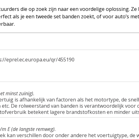
uurders die op zoek zijn naar een voordelige oplossing. Ze
rfect als je een tweede set banden zoekt, of voor auto’s me
erbaar.
s://eprel.ec.europa.eu/qr/455190
et minst zuinig).
tuig is afhankelijk van factoren als het motortype, de snel
tc. De rolweerstand van banden is verantwoordelijk voor c
tofverbruik betekent lagere brandstofkosten en minder uit
t/m E (de langste remweg).
ek kan verschillen door onder andere het voertuigtype, d