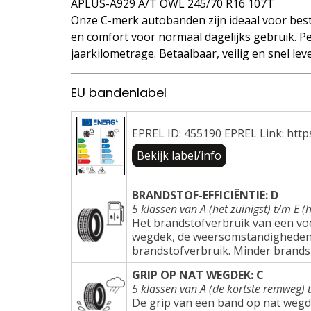
APLUS-A929 A/T OWL 245/70 R16 107T
Onze C-merk autobanden zijn ideaal voor best
en comfort voor normaal dagelijks gebruik. Pe
jaarkilometrage. Betaalbaar, veilig en snel lev
EU bandenlabel
EPREL ID: 455190 EPREL Link: http
Bekijk label/info
BRANDSTOF-EFFICIËNTIE: D
5 klassen van A (het zuinigst) t/m E (h
Het brandstofverbruik van een voer
wegdek, de weersomstandigheden e
brandstofverbruik. Minder brands
GRIP OP NAT WEGDEK: C
5 klassen van A (de kortste remweg) 
De grip van een band op nat wegd