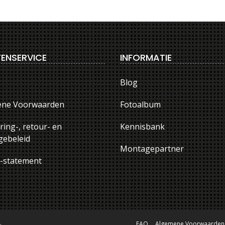
ENSERVICE
INFORMATIE
Blog
ene Voorwaarden
Fotoalbum
ring-, retour- en
Kennisbank
ebeleid
Montagepartner
y-statement
.
FAQ
Algemene Voorwaarden