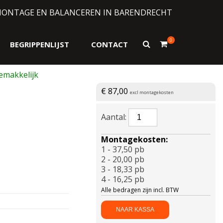
MONTAGE EN BALANCEREN IN BARENDRECHT
0
Toon
BEGRIPPENLIJST
CONTACT
zoekformulier
€
87,00
excl montagekosten
APLUS-
A929
A/T
Montagekosten:
OWL
1 - 37,50 pb
245/70
2 - 20,00 pb
R16
3 - 18,33 pb
107T
4 - 16,25 pb
aantal
Alle bedragen zijn incl. BTW
NAAR KASSA