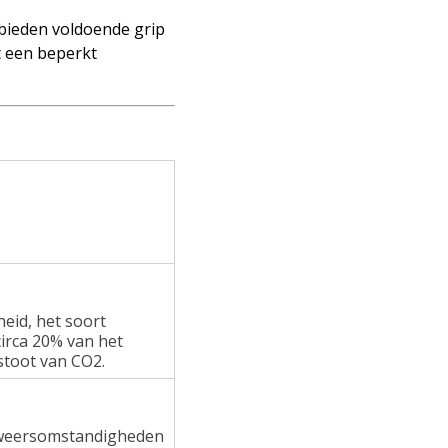
 bieden voldoende grip
t een beperkt
heid, het soort
irca 20% van het
stoot van CO2.
e weersomstandigheden