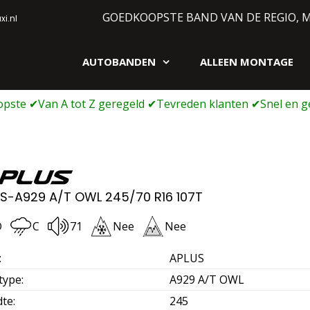
GOEDKOOPSTE BAND VAN DE REGIO, 
i.nl
AUTOBANDEN
ALLEEN MONTAGE
gen webshop
S-A929 A/T OWL 245/70 R16 107T
D
C
71
Nee
Nee
:
APLUS
type
:
A929 A/T OWL
dte
:
245