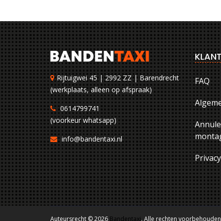
KLANT
Rijtuigwei 45 | 2992 ZZ | Barendrecht
FAQ
(werkplaats, alleen op afspraak)
Algem
0614799741
(voorkeur whatsapp)
Annule
montag
info@bandentaxi.nl
Privac
Auteursrecht © 2026
Bandentaxi
. Alle rechten voorbehouden