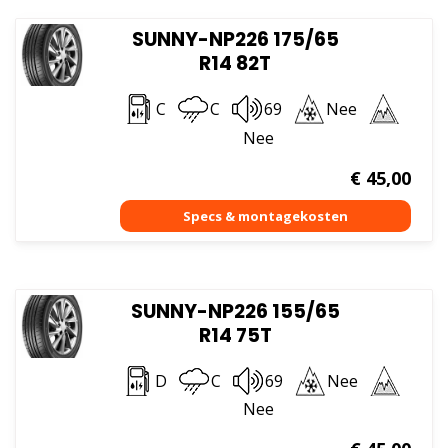
SUNNY-NP226 175/65
R14 82T
C
C
69
Nee
Nee
€
45,00
SUNNY-NP226 155/65
R14 75T
D
C
69
Nee
Nee