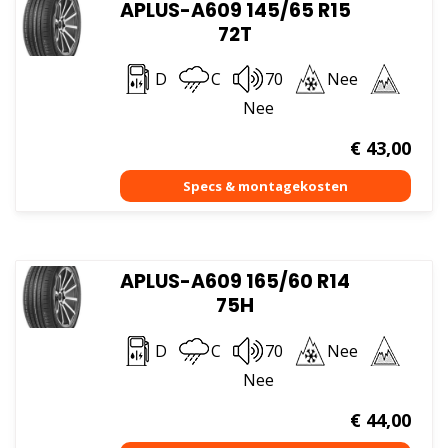
APLUS-A609 145/65 R15
72T
D
C
70
Nee
Nee
€
43,00
APLUS-A609 165/60 R14
75H
D
C
70
Nee
Nee
€
44,00