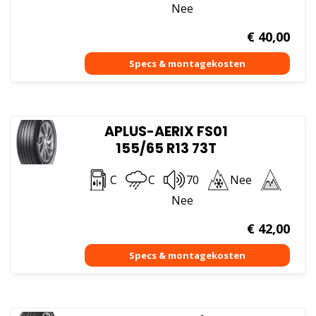
Nee
€
40,00
APLUS-AERIX FS01
155/65 R13 73T
C
C
70
Nee
Nee
€
42,00