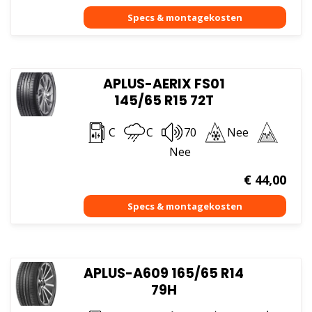
APLUS-AERIX FS01
145/65 R15 72T
C
C
70
Nee
Nee
€
44,00
APLUS-A609 165/65 R14
79H