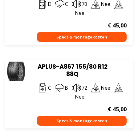
D
C
70
Nee
Nee
€
45,00
APLUS-A867 155/80 R12
88Q
C
B
72
Nee
Nee
€
45,00