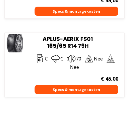
€
45,00
APLUS-AERIX FS01
165/65 R14 79H
C
C
70
Nee
Nee
€
45,00