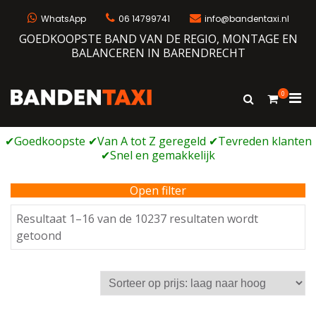
Ga
naar
WhatsApp
06 14799741
info@bandentaxi.nl
de
GOEDKOOPSTE BAND VAN DE REGIO, MONTAGE EN
inhoud
BALANCEREN IN BARENDRECHT
0
Prim
Toon
Bandentaxi
Bandengarage met eigen webshop
zoekformulie
men
voor
mobi
Open filter
Resultaat 1–16 van de 10237 resultaten wordt
Gesorteerd
getoond
op
prijs:
laag
naar