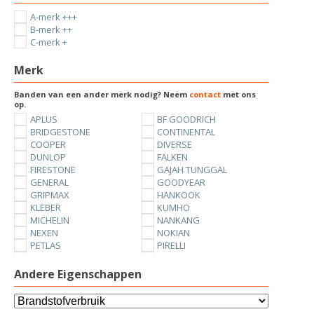
A-merk +++
B-merk ++
C-merk +
Merk
Banden van een ander merk nodig? Neem
contact
met ons
op.
APLUS
BF GOODRICH
BRIDGESTONE
CONTINENTAL
COOPER
DIVERSE
DUNLOP
FALKEN
FIRESTONE
GAJAH TUNGGAL
GENERAL
GOODYEAR
GRIPMAX
HANKOOK
KLEBER
KUMHO
MICHELIN
NANKANG
NEXEN
NOKIAN
PETLAS
PIRELLI
SUNNY
TOYO
UNIROYAL
VREDESTEIN
Andere Eigenschappen
YOKOHAMA