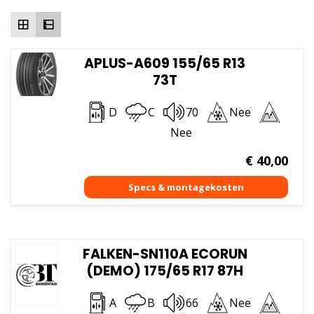
hoog
APLUS-A609 155/65 R13
73T
D
C
70
Nee
Nee
€
40,00
FALKEN-SN110A ECORUN
(DEMO) 175/65 R17 87H
A
B
66
Nee