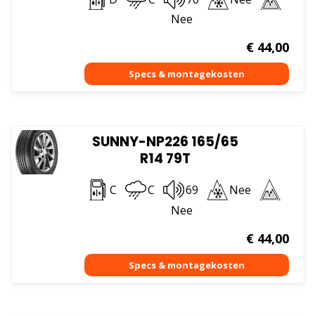
Nee
€
44,00
SUNNY-NP226 165/65
R14 79T
C
C
69
Nee
Nee
€
44,00