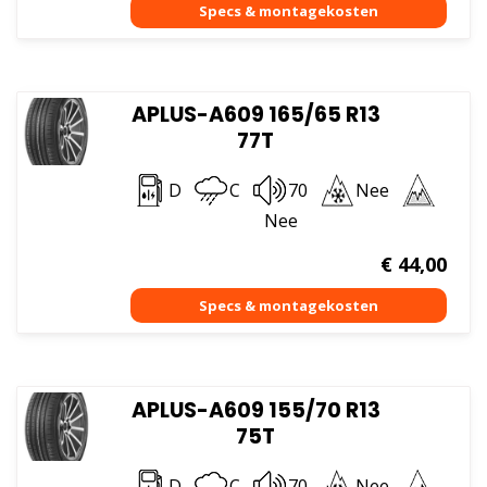
APLUS-A609 165/65 R13
77T
D
C
70
Nee
Nee
€
44,00
APLUS-A609 155/70 R13
75T
D
C
70
Nee