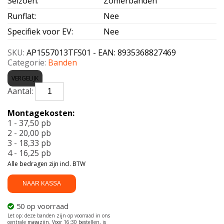
Seizoen
:
Zomerbanden
Runflat
:
Nee
Specifiek voor EV
:
Nee
SKU:
AP1557013TFS01 - EAN: 8935368827469
Categorie:
Banden
VERGELIJK
APLUS-
AERIX
FS01
Montagekosten:
155/70
1 - 37,50 pb
R13
2 - 20,00 pb
75T
3 - 18,33 pb
aantal
4 - 16,25 pb
Alle bedragen zijn incl. BTW
NAAR KASSA
50 op voorraad