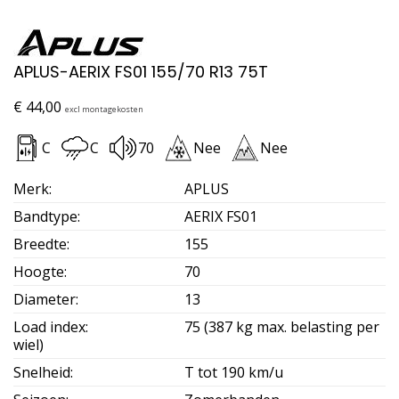
APLUS-AERIX FS01 155/70 R13 75T
€
44,00
excl montagekosten
C
C
70
Nee
Nee
Merk
:
APLUS
Bandtype
:
AERIX FS01
Breedte
:
155
Hoogte
:
70
Diameter
:
13
Load index
:
75 (387 kg max. belasting per
wiel)
Snelheid
:
T tot 190 km/u