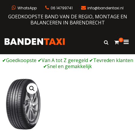
Ga
naar
WhatsApp
06 14799741
info@bandentaxi.nl
de
GOEDKOOPSTE BAND VAN DE REGIO, MONTAGE EN
inhoud
BALANCEREN IN BARENDRECHT
0
Prim
Toon
Bandentaxi
Bandengarage met eigen webshop
zoekformulie
men
voor
mobi