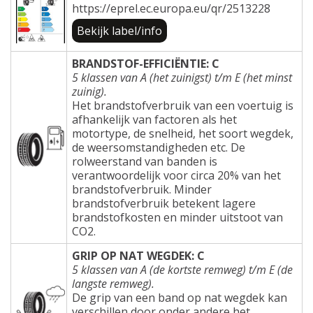
https://eprel.ec.europa.eu/qr/2513228
Bekijk label/info
BRANDSTOF-EFFICIËNTIE: C
5 klassen van A (het zuinigst) t/m E (het minst
zuinig).
Het brandstofverbruik van een voertuig is
afhankelijk van factoren als het
motortype, de snelheid, het soort wegdek,
de weersomstandigheden etc. De
rolweerstand van banden is
verantwoordelijk voor circa 20% van het
brandstofverbruik. Minder
brandstofverbruik betekent lagere
brandstofkosten en minder uitstoot van
CO2.
GRIP OP NAT WEGDEK: C
5 klassen van A (de kortste remweg) t/m E (de
langste remweg).
De grip van een band op nat wegdek kan
verschillen door onder andere het