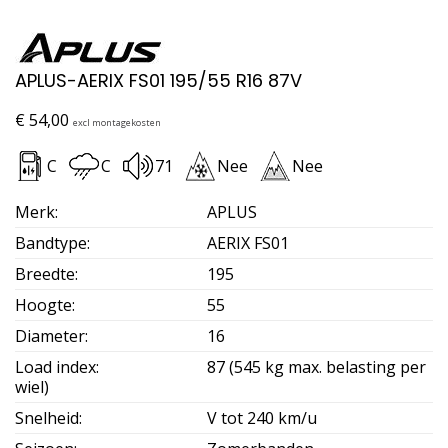
APLUS-AERIX FS01 195/55 R16 87V
€
54,00
excl montagekosten
C
C
71
Nee
Nee
Merk
:
APLUS
Bandtype
:
AERIX FS01
Breedte
:
195
Hoogte
:
55
Diameter
:
16
Load index
:
87 (545 kg max. belasting per
wiel)
Snelheid
:
V tot 240 km/u