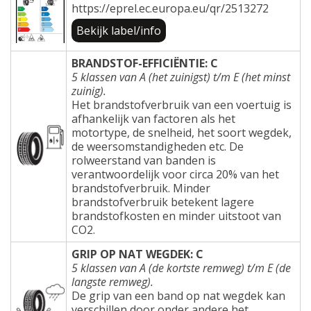
https://eprel.ec.europa.eu/qr/2513272
Bekijk label/info
BRANDSTOF-EFFICIËNTIE: C
5 klassen van A (het zuinigst) t/m E (het minst
zuinig).
Het brandstofverbruik van een voertuig is
afhankelijk van factoren als het
motortype, de snelheid, het soort wegdek,
de weersomstandigheden etc. De
rolweerstand van banden is
verantwoordelijk voor circa 20% van het
brandstofverbruik. Minder
brandstofverbruik betekent lagere
brandstofkosten en minder uitstoot van
CO2.
GRIP OP NAT WEGDEK: C
5 klassen van A (de kortste remweg) t/m E (de
langste remweg).
De grip van een band op nat wegdek kan
verschillen door onder andere het