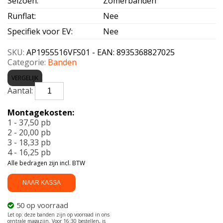
Seizoen
:
Zomerbanden
Runflat
:
Nee
Specifiek voor EV
:
Nee
SKU:
AP1955516VFS01 - EAN: 8935368827025
Categorie:
Banden
VERGELIJK
APLUS-
AERIX
FS01
Montagekosten:
195/55
1 - 37,50 pb
R16
2 - 20,00 pb
87V
3 - 18,33 pb
aantal
4 - 16,25 pb
Alle bedragen zijn incl. BTW
NAAR KASSA
50 op voorraad