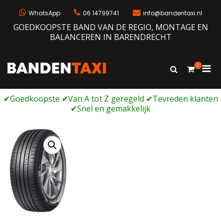
Ga
naar
WhatsApp
06 14799741
info@bandentaxi.nl
de
GOEDKOOPSTE BAND VAN DE REGIO, MONTAGE EN
inhoud
BALANCEREN IN BARENDRECHT
0
Prim
Toon
Bandentaxi
Bandengarage met eigen webshop
zoekformulie
men
voor
mobi