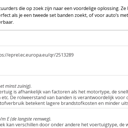
uurders die op zoek zijn naar een voordelige oplossing. Ze
rfect als je een tweede set banden zoekt, of voor auto’s me
erbaar.
ps://eprel.ec.europa.eu/qr/2513289
et minst zuinig).
tuig is afhankelijk van factoren als het motortype, de snel
tc. De rolweerstand van banden is verantwoordelijk voor c
tofverbruik betekent lagere brandstofkosten en minder uit
t/m E (de langste remweg).
ek kan verschillen door onder andere het voertuigtype, d