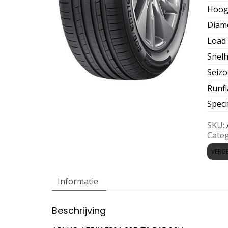
Hoog
Diam
Load 
Snelh
Seiz
Runfl
Speci
SKU:
Categ
VERGE
Informatie
Beschrijving