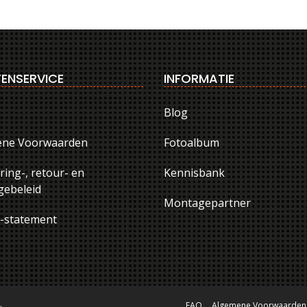
ENSERVICE
INFORMATIE
Blog
ene Voorwaarden
Fotoalbum
ring-, retour- en
Kennisbank
ebeleid
Montagepartner
y-statement
.
FAQ
Algemene Voorwaarden