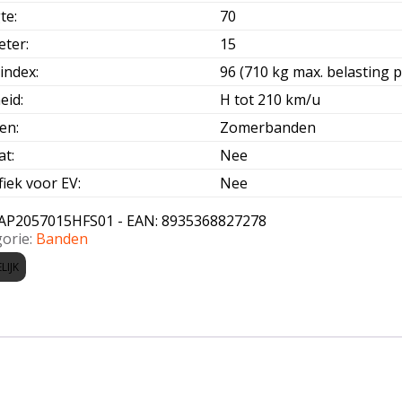
te
:
70
eter
:
15
index
:
96 (710 kg max. belasting p
eid
:
H tot 210 km/u
oen
:
Zomerbanden
at
:
Nee
fiek voor EV
:
Nee
AP2057015HFS01 - EAN: 8935368827278
orie:
Banden
LIJK