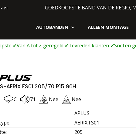
GOEDKOOPSTE BAND VAN DE REGIO, 
i.nl
AUTOBANDEN
ALLEEN MONTAGE
gen webshop
S-AERIX FS01 205/70 R15 96H
C
C
71
Nee
Nee
:
APLUS
type
:
AERIX FS01
dte
:
205