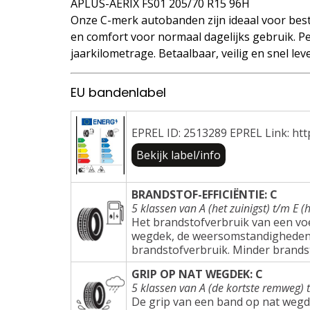
APLUS-AERIX FS01 205/70 R15 96H
Onze C-merk autobanden zijn ideaal voor best
en comfort voor normaal dagelijks gebruik. Pe
jaarkilometrage. Betaalbaar, veilig en snel lev
EU bandenlabel
EPREL ID: 2513289 EPREL Link: htt
Bekijk label/info
BRANDSTOF-EFFICIËNTIE: C
5 klassen van A (het zuinigst) t/m E (h
Het brandstofverbruik van een voer
wegdek, de weersomstandigheden e
brandstofverbruik. Minder brands
GRIP OP NAT WEGDEK: C
5 klassen van A (de kortste remweg) 
De grip van een band op nat wegd