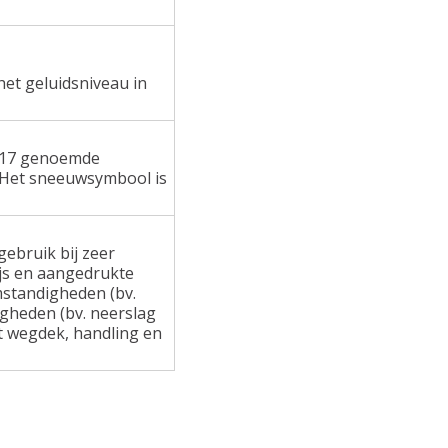
het geluidsniveau in
 117 genoemde
 Het sneeuwsymbool is
ebruik bij zeer
ijs en aangedrukte
standigheden (bv.
gheden (bv. neerslag
at wegdek, handling en