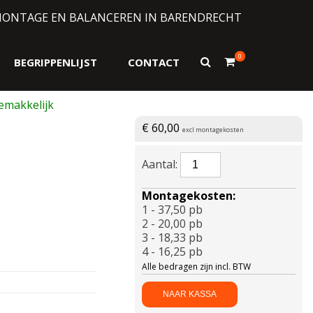
MONTAGE EN BALANCEREN IN BARENDRECHT
0
Toon
BEGRIPPENLIJST
CONTACT
zoekformulier
€
60,00
excl montagekosten
APLUS-
AERIX
FS01
Montagekosten:
205/70
1 - 37,50 pb
R15
2 - 20,00 pb
96H
3 - 18,33 pb
aantal
4 - 16,25 pb
Alle bedragen zijn incl. BTW
NAAR KASSA