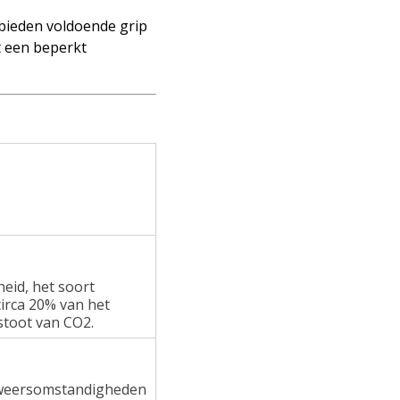
 bieden voldoende grip
t een beperkt
heid, het soort
irca 20% van het
stoot van CO2.
e weersomstandigheden