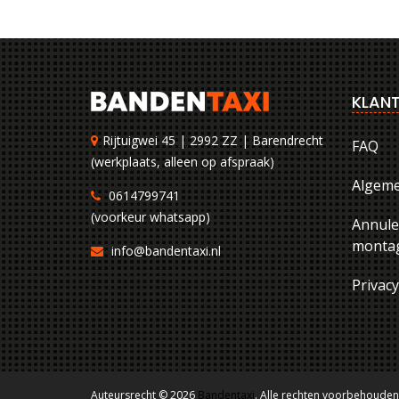
KLANT
Rijtuigwei 45 | 2992 ZZ | Barendrecht
FAQ
(werkplaats, alleen op afspraak)
Algem
0614799741
(voorkeur whatsapp)
Annule
montag
info@bandentaxi.nl
Privac
Auteursrecht © 2026
Bandentaxi
. Alle rechten voorbehouden