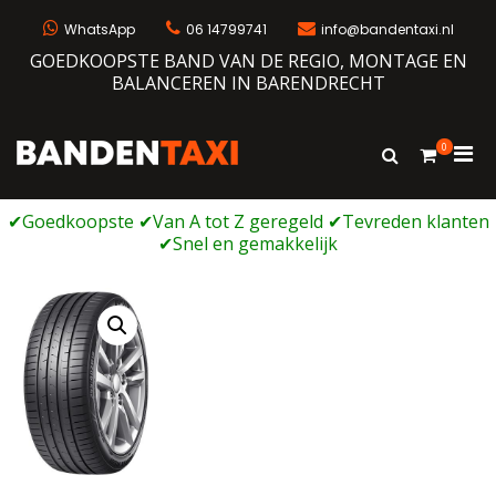
Ga
naar
WhatsApp
06 14799741
info@bandentaxi.nl
de
GOEDKOOPSTE BAND VAN DE REGIO, MONTAGE EN
inhoud
BALANCEREN IN BARENDRECHT
0
Prim
Toon
Bandentaxi
Bandengarage met eigen webshop
zoekformulie
men
voor
mobi