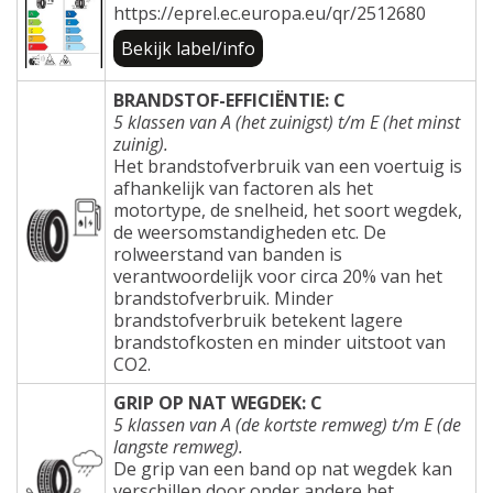
https://eprel.ec.europa.eu/qr/2512680
Bekijk label/info
BRANDSTOF-EFFICIËNTIE: C
5 klassen van A (het zuinigst) t/m E (het minst
zuinig).
Het brandstofverbruik van een voertuig is
afhankelijk van factoren als het
motortype, de snelheid, het soort wegdek,
de weersomstandigheden etc. De
rolweerstand van banden is
verantwoordelijk voor circa 20% van het
brandstofverbruik. Minder
brandstofverbruik betekent lagere
brandstofkosten en minder uitstoot van
CO2.
GRIP OP NAT WEGDEK: C
5 klassen van A (de kortste remweg) t/m E (de
langste remweg).
De grip van een band op nat wegdek kan
verschillen door onder andere het