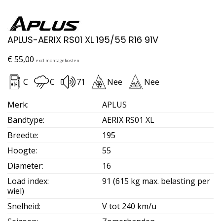
APLUS-AERIX RS01 XL 195/55 R16 91V
€
55,00
excl montagekosten
C
C
71
Nee
Nee
Merk
:
APLUS
Bandtype
:
AERIX RS01 XL
Breedte
:
195
Hoogte
:
55
Diameter
:
16
Load index
:
91 (615 kg max. belasting per
wiel)
Snelheid
:
V tot 240 km/u