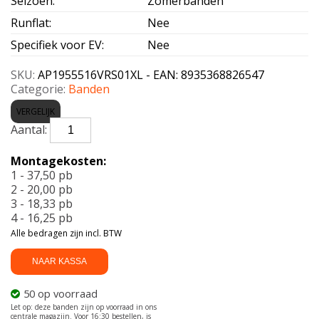
Seizoen
:
Zomerbanden
Runflat
:
Nee
Specifiek voor EV
:
Nee
SKU:
AP1955516VRS01XL - EAN: 8935368826547
Categorie:
Banden
VERGELIJK
APLUS-
AERIX
RS01
Montagekosten:
XL
1 - 37,50 pb
195/55
2 - 20,00 pb
R16
3 - 18,33 pb
91V
4 - 16,25 pb
aantal
Alle bedragen zijn incl. BTW
NAAR KASSA
50 op voorraad