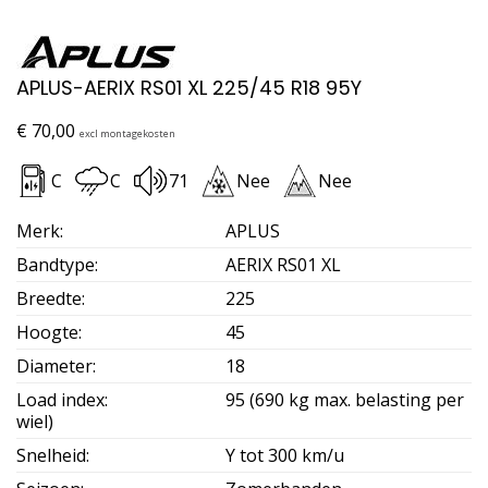
APLUS-AERIX RS01 XL 225/45 R18 95Y
€
70,00
excl montagekosten
C
C
71
Nee
Nee
Merk
:
APLUS
Bandtype
:
AERIX RS01 XL
Breedte
:
225
Hoogte
:
45
Diameter
:
18
Load index
:
95 (690 kg max. belasting per
wiel)
Snelheid
:
Y tot 300 km/u