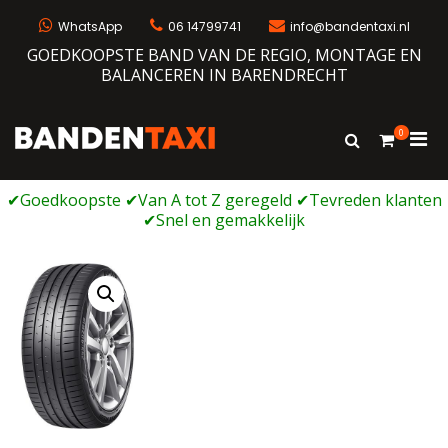
Ga
naar
WhatsApp
06 14799741
info@bandentaxi.nl
de
GOEDKOOPSTE BAND VAN DE REGIO, MONTAGE EN
inhoud
BALANCEREN IN BARENDRECHT
0
Prim
Toon
Bandentaxi
Bandengarage met eigen webshop
zoekformulie
men
voor
mobi