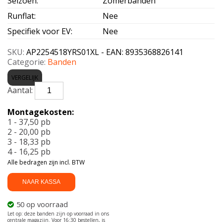
Seizoen
:
Zomerbanden
Runflat
:
Nee
Specifiek voor EV
:
Nee
SKU:
AP2254518YRS01XL - EAN: 8935368826141
Categorie:
Banden
VERGELIJK
APLUS-
AERIX
RS01
Montagekosten:
XL
1 - 37,50 pb
225/45
2 - 20,00 pb
R18
3 - 18,33 pb
95Y
4 - 16,25 pb
aantal
Alle bedragen zijn incl. BTW
NAAR KASSA
50 op voorraad