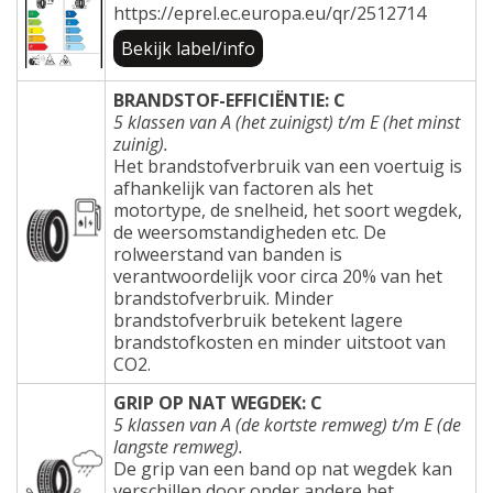
https://eprel.ec.europa.eu/qr/2512714
Bekijk label/info
BRANDSTOF-EFFICIËNTIE: C
5 klassen van A (het zuinigst) t/m E (het minst
zuinig).
Het brandstofverbruik van een voertuig is
afhankelijk van factoren als het
motortype, de snelheid, het soort wegdek,
de weersomstandigheden etc. De
rolweerstand van banden is
verantwoordelijk voor circa 20% van het
brandstofverbruik. Minder
brandstofverbruik betekent lagere
brandstofkosten en minder uitstoot van
CO2.
GRIP OP NAT WEGDEK: C
5 klassen van A (de kortste remweg) t/m E (de
langste remweg).
De grip van een band op nat wegdek kan
verschillen door onder andere het