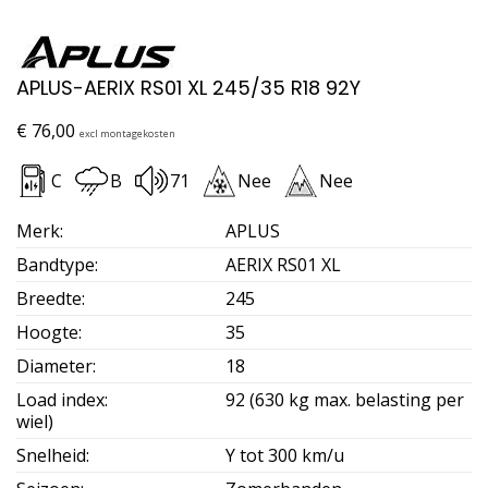
APLUS-AERIX RS01 XL 245/35 R18 92Y
€
76,00
excl montagekosten
C
B
71
Nee
Nee
Merk
:
APLUS
Bandtype
:
AERIX RS01 XL
Breedte
:
245
Hoogte
:
35
Diameter
:
18
Load index
:
92 (630 kg max. belasting per
wiel)
Snelheid
:
Y tot 300 km/u