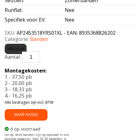
Seizoen
:
Zomerbanden
Runflat
:
Nee
Specifiek voor EV
:
Nee
SKU:
AP2453518YRS01XL - EAN: 8935368826202
Categorie:
Banden
VERGELIJK
APLUS-
AERIX
RS01
Montagekosten:
XL
1 - 37,50 pb
245/35
2 - 20,00 pb
R18
3 - 18,33 pb
92Y
4 - 16,25 pb
aantal
Alle bedragen zijn incl. BTW
NAAR KASSA
6 op voorraad