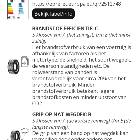
https://eprel.ec.europa.eu/qr/2512748
Bekijk label/info
BRANDSTOF-EFFICIËNTIE: C
5 klassen van A (het zuinigst) t/m E (het minst
zuinig).
Het brandstofverbruik van een voertuig is
afhankelijk van factoren als het
motortype, de snelheid, het soort wegdek,
de weersomstandigheden etc. De
rolweerstand van banden is
verantwoordelijk voor circa 20% van het
brandstofverbruik. Minder
brandstofverbruik betekent lagere
brandstofkosten en minder uitstoot van
CO2.
GRIP OP NAT WEGDEK: B
5 klassen van A (de kortste remweg) t/m E (de
langste remweg).
De grip van een band op nat wegdek kan
verschillen door onder andere het