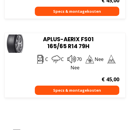
€
45,00
APLUS-AERIX FS01
165/65 R14 79H
C
C
70
Nee
Nee
€
45,00