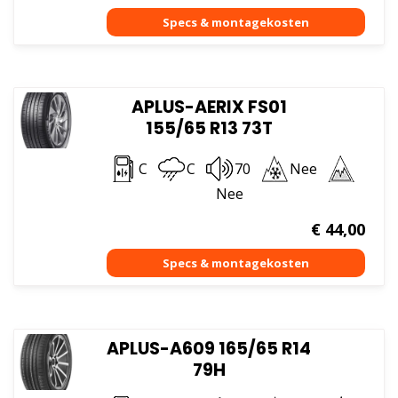
APLUS-AERIX FS01
155/65 R13 73T
C
C
70
Nee
Nee
€
44,00
APLUS-A609 165/65 R14
79H