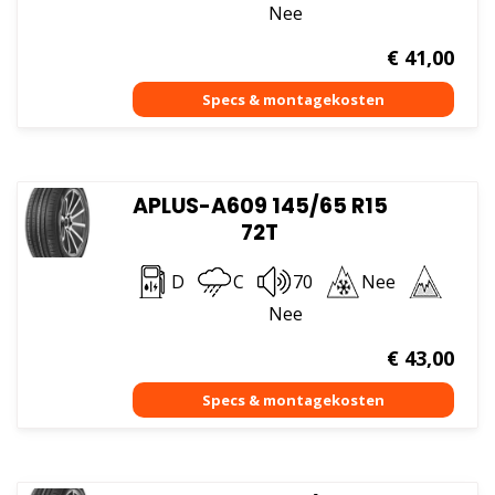
Nee
€
41,00
APLUS-A609 145/65 R15
72T
D
C
70
Nee
Nee
€
43,00