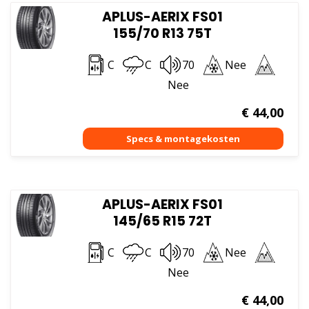
APLUS-AERIX FS01
155/70 R13 75T
C
C
70
Nee
Nee
€
44,00
APLUS-AERIX FS01
145/65 R15 72T
C
C
70
Nee
Nee
€
44,00