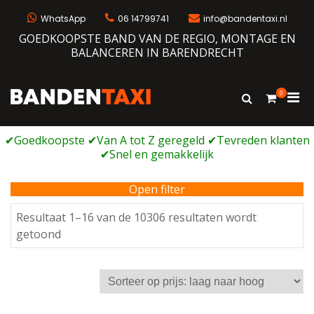
Ga
naar
WhatsApp
06 14799741
info@bandentaxi.nl
de
GOEDKOOPSTE BAND VAN DE REGIO, MONTAGE EN
inhoud
BALANCEREN IN BARENDRECHT
0
Prim
Toon
Bandentaxi
Bandengarage met eigen webshop
zoekformulie
men
voor
mobi
Open filter
Resultaat 1–16 van de 10306 resultaten wordt
Gesorteerd
getoond
op
prijs:
laag
naar