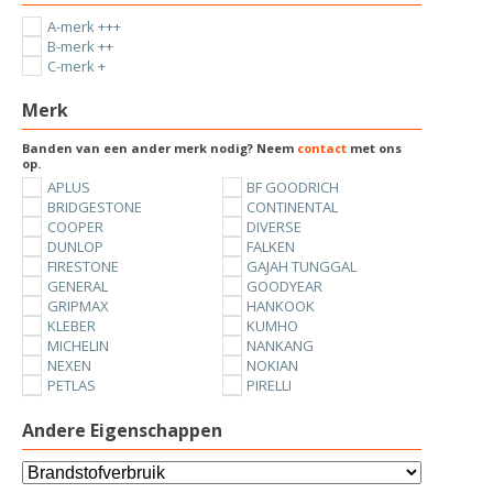
A-merk +++
B-merk ++
C-merk +
Merk
Banden van een ander merk nodig? Neem
contact
met ons
op.
APLUS
BF GOODRICH
BRIDGESTONE
CONTINENTAL
COOPER
DIVERSE
DUNLOP
FALKEN
FIRESTONE
GAJAH TUNGGAL
GENERAL
GOODYEAR
GRIPMAX
HANKOOK
KLEBER
KUMHO
MICHELIN
NANKANG
NEXEN
NOKIAN
PETLAS
PIRELLI
SUNNY
TOYO
UNIROYAL
VREDESTEIN
Andere Eigenschappen
YOKOHAMA