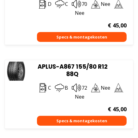
D
C
70
Nee
Nee
€
45,00
APLUS-A867 155/80 R12
88Q
C
B
72
Nee
Nee
€
45,00