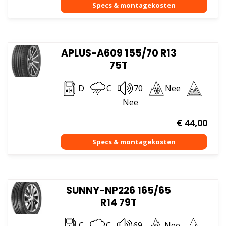
APLUS-A609 155/70 R13
75T
D
C
70
Nee
Nee
€
44,00
SUNNY-NP226 165/65
R14 79T
C
C
69
Nee