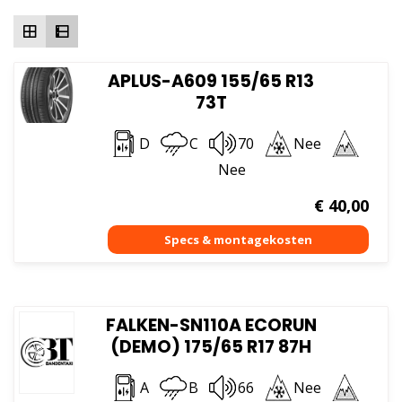
hoog
APLUS-A609 155/65 R13
73T
D
C
70
Nee
Nee
€
40,00
FALKEN-SN110A ECORUN
(DEMO) 175/65 R17 87H
A
B
66
Nee