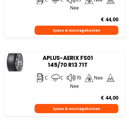
Nee
€
44,00
APLUS-AERIX FS01
145/70 R13 71T
C
C
70
Nee
Nee
€
44,00