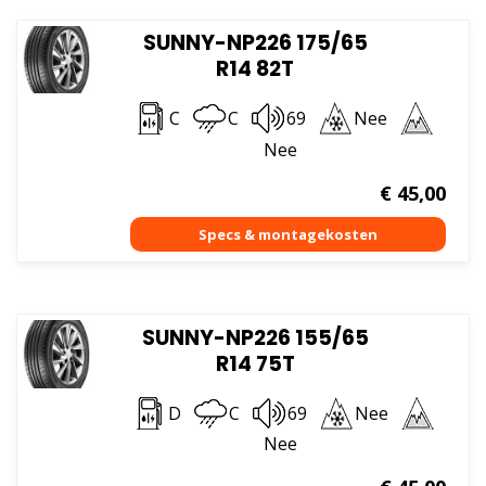
SUNNY-NP226 175/65
R14 82T
C
C
69
Nee
Nee
€
45,00
SUNNY-NP226 155/65
R14 75T
D
C
69
Nee
Nee