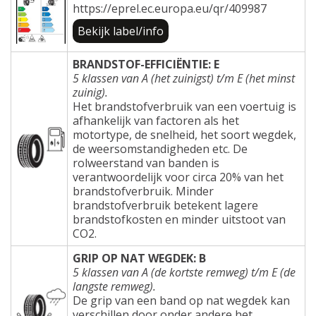
https://eprel.ec.europa.eu/qr/409987
Bekijk label/info
BRANDSTOF-EFFICIËNTIE: E
5 klassen van A (het zuinigst) t/m E (het minst
zuinig).
Het brandstofverbruik van een voertuig is
afhankelijk van factoren als het
motortype, de snelheid, het soort wegdek,
de weersomstandigheden etc. De
rolweerstand van banden is
verantwoordelijk voor circa 20% van het
brandstofverbruik. Minder
brandstofverbruik betekent lagere
brandstofkosten en minder uitstoot van
CO2.
GRIP OP NAT WEGDEK: B
5 klassen van A (de kortste remweg) t/m E (de
langste remweg).
De grip van een band op nat wegdek kan
verschillen door onder andere het