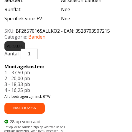
Seizoen
:
All season banden
Runflat
:
Nee
Specifiek voor EV
:
Nee
SKU:
BF2657016SALLKO2 - EAN: 3528703507215
Categorie:
Banden
VERGELIJK
BF
GOODRICH-
AT
Montagekosten:
TA
1 - 37,50 pb
KO2
2 - 20,00 pb
RWL
3 - 18,33 pb
265/70
4 - 16,25 pb
R16
Alle bedragen zijn incl. BTW
121S
aantal
NAAR KASSA
28 op voorraad