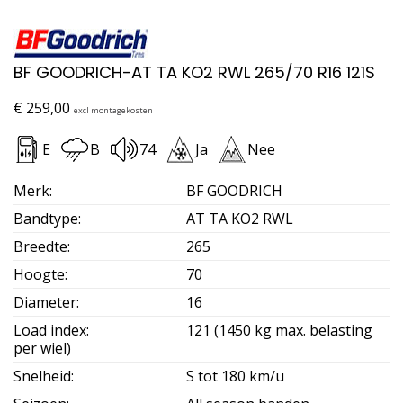
BF GOODRICH-AT TA KO2 RWL 265/70 R16 121S
€
259,00
excl montagekosten
E
B
74
Ja
Nee
Merk
:
BF GOODRICH
Bandtype
:
AT TA KO2 RWL
Breedte
:
265
Hoogte
:
70
Diameter
:
16
Load index
:
121 (1450 kg max. belasting
per wiel)
Snelheid
:
S tot 180 km/u