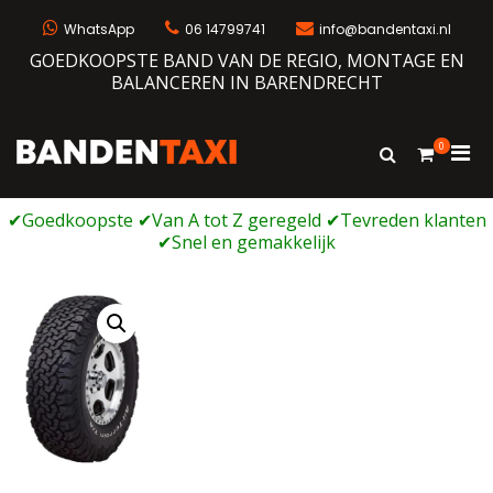
Ga
naar
WhatsApp
06 14799741
info@bandentaxi.nl
de
GOEDKOOPSTE BAND VAN DE REGIO, MONTAGE EN
inhoud
BALANCEREN IN BARENDRECHT
0
Prim
Toon
Bandentaxi
Bandengarage met eigen webshop
zoekformulie
men
voor
mobi