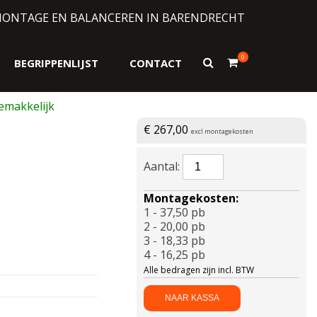
MONTAGE EN BALANCEREN IN BARENDRECHT
0
Toon
BEGRIPPENLIJST
CONTACT
zoekformulier
€
267,00
excl montagekosten
BF
GOODRICH-
AT
Montagekosten:
TA
1 - 37,50 pb
KO3
2 - 20,00 pb
RWL
3 - 18,33 pb
265/65
4 - 16,25 pb
R17
Alle bedragen zijn incl. BTW
116S
aantal
NAAR KASSA