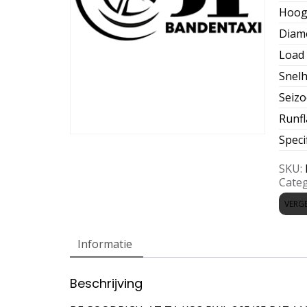
Hoog
Diam
Load 
Snelh
Seiz
Runfl
Speci
SKU:
Categ
VERGE
Informatie
Beschrijving