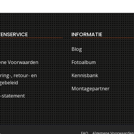
ENSERVICE
INFORMATIE
Blog
ene Voorwaarden
Fotoalbum
ring-, retour- en
Kennisbank
ebeleid
Montagepartner
y-statement
.
FAQ
Algemene Voorwaarden