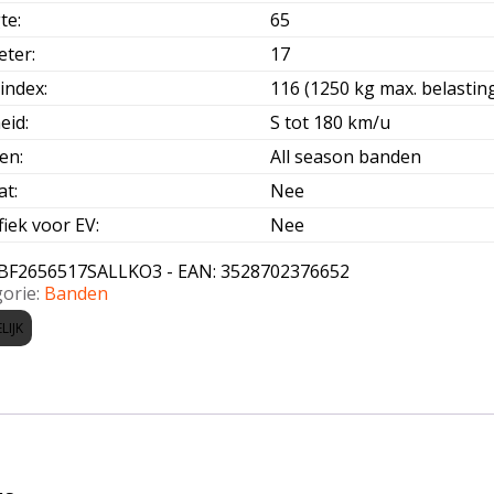
te
:
65
eter
:
17
index
:
116 (1250 kg max. belasting
eid
:
S tot 180 km/u
oen
:
All season banden
at
:
Nee
fiek voor EV
:
Nee
BF2656517SALLKO3 - EAN: 3528702376652
orie:
Banden
LIJK