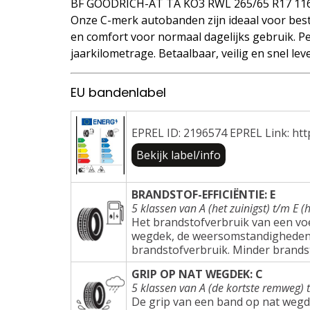
BF GOODRICH-AT TA KO3 RWL 265/65 R17 11
Onze C-merk autobanden zijn ideaal voor best
en comfort voor normaal dagelijks gebruik. Pe
jaarkilometrage. Betaalbaar, veilig en snel lev
EU bandenlabel
EPREL ID: 2196574 EPREL Link: htt
Bekijk label/info
BRANDSTOF-EFFICIËNTIE: E
5 klassen van A (het zuinigst) t/m E (h
Het brandstofverbruik van een voer
wegdek, de weersomstandigheden e
brandstofverbruik. Minder brands
GRIP OP NAT WEGDEK: C
5 klassen van A (de kortste remweg) 
De grip van een band op nat wegd