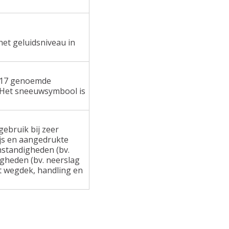
het geluidsniveau in
 117 genoemde
 Het sneeuwsymbool is
ebruik bij zeer
ijs en aangedrukte
standigheden (bv.
gheden (bv. neerslag
at wegdek, handling en