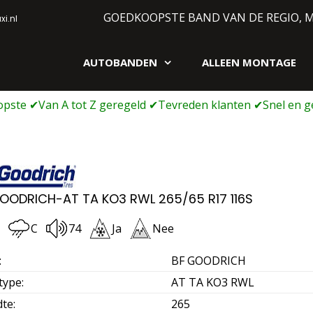
GOEDKOOPSTE BAND VAN DE REGIO, 
i.nl
AUTOBANDEN
ALLEEN MONTAGE
gen webshop
OODRICH-AT TA KO3 RWL 265/65 R17 116S
C
74
Ja
Nee
:
BF GOODRICH
type
:
AT TA KO3 RWL
dte
:
265