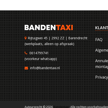
KLANT
Rijtuigwei 45 | 2992 ZZ | Barendrecht
FAQ
(werkplaats, alleen op afspraak)
Algem
0614799741
(voorkeur whatsapp)
Annule
montag
info@bandentaxi.nl
Privac
Auteursrecht © 2026
Bandentaxi
. Alle rechten voorbehouden