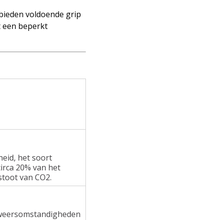
 bieden voldoende grip
t een beperkt
heid, het soort
irca 20% van het
stoot van CO2.
e weersomstandigheden