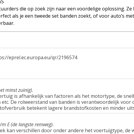
6S
uurders die op zoek zijn naar een voordelige oplossing. Ze
rfect als je een tweede set banden zoekt, of voor auto’s me
erbaar.
ps://eprel.ec.europa.eu/qr/2196574
et minst zuinig).
tuig is afhankelijk van factoren als het motortype, de snel
tc. De rolweerstand van banden is verantwoordelijk voor c
tofverbruik betekent lagere brandstofkosten en minder uit
t/m E (de langste remweg).
ek kan verschillen door onder andere het voertuigtype, d