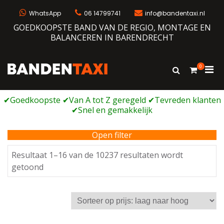
Ga
naar
WhatsApp
06 14799741
info@bandentaxi.nl
de
GOEDKOOPSTE BAND VAN DE REGIO, MONTAGE EN
inhoud
BALANCEREN IN BARENDRECHT
0
Prim
Toon
Bandentaxi
Bandengarage met eigen webshop
zoekformulie
men
voor
mobi
Open filter
Resultaat 1–16 van de 10237 resultaten wordt
Gesorteerd
getoond
op
prijs:
laag
naar