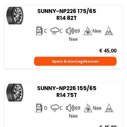
SUNNY-NP226 175/65
R14 82T
C
C
69
Nee
Nee
€
45,00
SUNNY-NP226 155/65
R14 75T
D
C
69
Nee
Nee