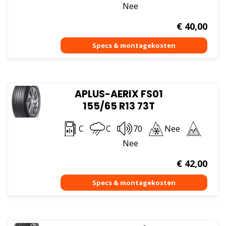
Nee
€
40,00
APLUS-AERIX FS01
155/65 R13 73T
C
C
70
Nee
Nee
€
42,00