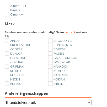
A-merk +++
B-merk ++
C-merk +
Merk
Banden van een ander merk nodig? Neem
contact
met ons
op.
APLUS
BF GOODRICH
BRIDGESTONE
CONTINENTAL
COOPER
DIVERSE
DUNLOP
FALKEN
FIRESTONE
GAJAH TUNGGAL
GENERAL
GOODYEAR
GRIPMAX
HANKOOK
KLEBER
KUMHO
MICHELIN
NANKANG
NEXEN
NOKIAN
PETLAS
PIRELLI
SUNNY
TOYO
UNIROYAL
VREDESTEIN
Andere Eigenschappen
YOKOHAMA