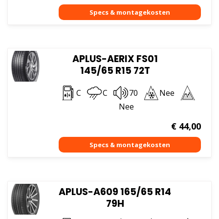
APLUS-AERIX FS01
145/65 R15 72T
C
C
70
Nee
Nee
€
44,00
APLUS-A609 165/65 R14
79H