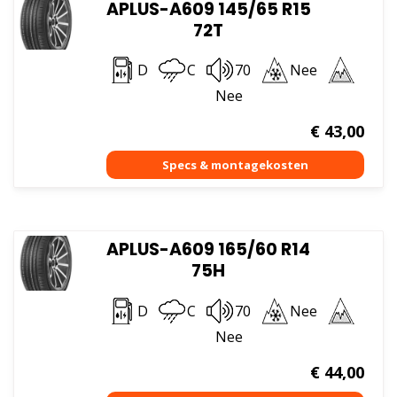
APLUS-A609 145/65 R15
72T
D
C
70
Nee
Nee
€
43,00
APLUS-A609 165/60 R14
75H
D
C
70
Nee
Nee
€
44,00