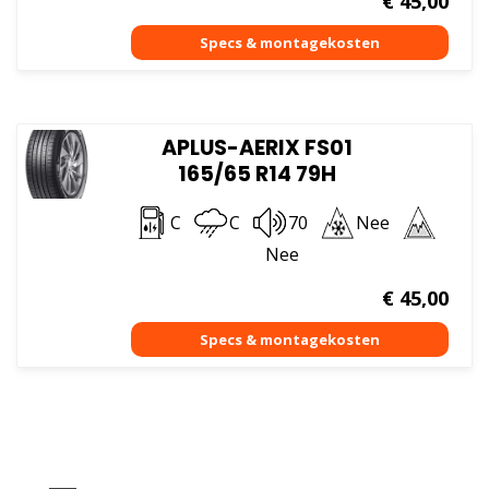
€
45,00
APLUS-AERIX FS01
165/65 R14 79H
C
C
70
Nee
Nee
€
45,00