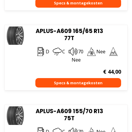
APLUS-A609 165/65 R13
77T
D
C
70
Nee
Nee
€
44,00
APLUS-A609 155/70 R13
75T
D
C
70
Nee