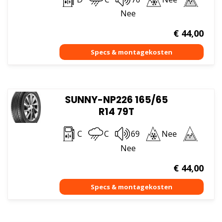
Nee
€
44,00
SUNNY-NP226 165/65
R14 79T
C
C
69
Nee
Nee
€
44,00