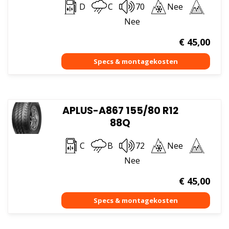
D
C
70
Nee
Nee
€
45,00
APLUS-A867 155/80 R12
88Q
C
B
72
Nee
Nee
€
45,00