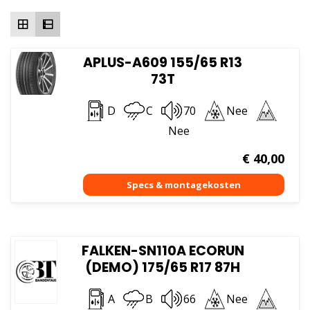
hoog
APLUS-A609 155/65 R13
73T
D
C
70
Nee
Nee
€
40,00
FALKEN-SN110A ECORUN
(DEMO) 175/65 R17 87H
A
B
66
Nee