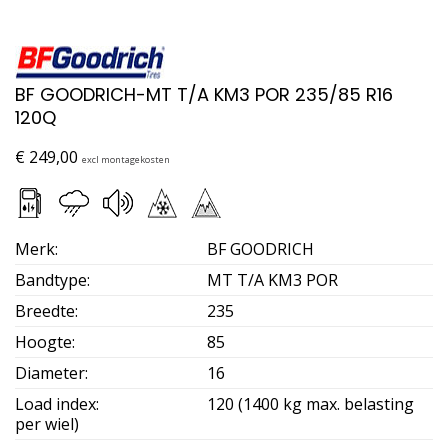
BF GOODRICH-MT T/A KM3 POR 235/85 R16
120Q
€
249,00
excl montagekosten
Merk
:
BF GOODRICH
Bandtype
:
MT T/A KM3 POR
Breedte
:
235
Hoogte
:
85
Diameter
:
16
Load index
:
120 (1400 kg max. belasting
per wiel)