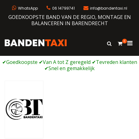
Ga
naar
WhatsApp
06 14799741
info@bandentaxi.nl
de
GOEDKOOPSTE BAND VAN DE REGIO, MONTAGE EN
inhoud
BALANCEREN IN BARENDRECHT
0
Prim
Toon
Bandentaxi
Bandengarage met eigen webshop
zoekformulie
men
voor
mobi