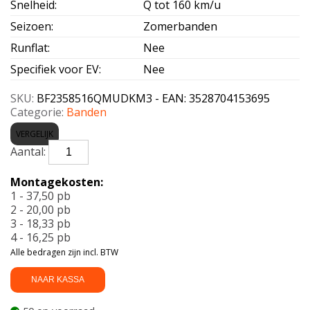
Snelheid
:
Q tot 160 km/u
Seizoen
:
Zomerbanden
Runflat
:
Nee
Specifiek voor EV
:
Nee
SKU:
BF2358516QMUDKM3 - EAN: 3528704153695
Categorie:
Banden
VERGELIJK
BF
GOODRICH-
MT
Montagekosten:
T/A
1 - 37,50 pb
KM3
2 - 20,00 pb
POR
3 - 18,33 pb
235/85
4 - 16,25 pb
R16
Alle bedragen zijn incl. BTW
120Q
aantal
NAAR KASSA