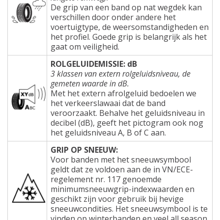
De grip van een band op nat wegdek kan
verschillen door onder andere het
voertuigtype, de weersomstandigheden en
het profiel. Goede grip is belangrijk als het
gaat om veiligheid.
ROLGELUIDEMISSIE: dB
3 klassen van extern rolgeluidsniveau, de
gemeten waarde in dB.
Met het extern afrolgeluid bedoelen we
het verkeerslawaai dat de band
veroorzaakt. Behalve het geluidsniveau in
decibel (dB), geeft het pictogram ook nog
het geluidsniveau A, B of C aan.
GRIP OP SNEEUW:
Voor banden met het sneeuwsymbool
geldt dat ze voldoen aan de in VN/ECE-
regelement nr. 117 genoemde
minimumsneeuwgrip-indexwaarden en
geschikt zijn voor gebruik bij hevige
sneeuwcondities. Het sneeuwsymbool is te
vinden op winterbanden en veel all season