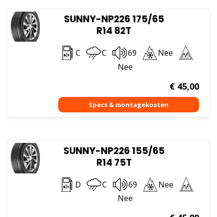
SUNNY-NP226 175/65
R14 82T
C
C
69
Nee
Nee
€
45,00
SUNNY-NP226 155/65
R14 75T
D
C
69
Nee
Nee