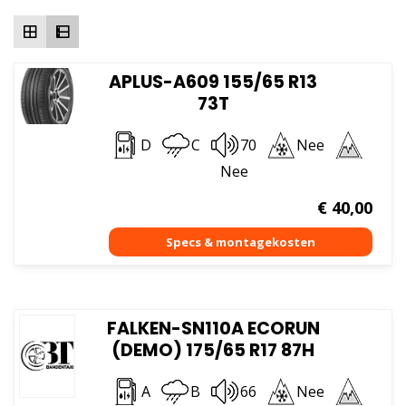
hoog
APLUS-A609 155/65 R13
73T
D
C
70
Nee
Nee
€
40,00
FALKEN-SN110A ECORUN
(DEMO) 175/65 R17 87H
A
B
66
Nee