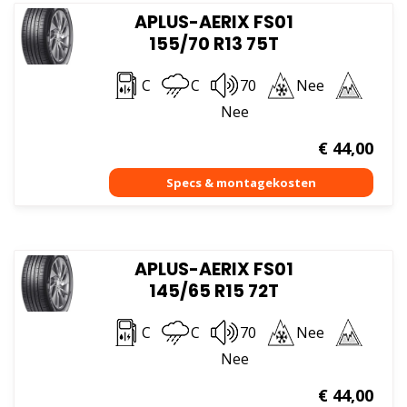
APLUS-AERIX FS01
155/70 R13 75T
C
C
70
Nee
Nee
€
44,00
APLUS-AERIX FS01
145/65 R15 72T
C
C
70
Nee
Nee
€
44,00