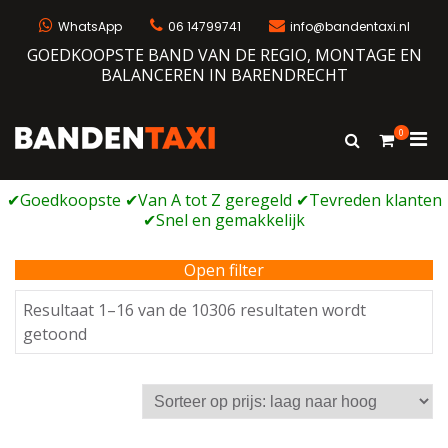
Ga
naar
WhatsApp
06 14799741
info@bandentaxi.nl
de
GOEDKOOPSTE BAND VAN DE REGIO, MONTAGE EN
inhoud
BALANCEREN IN BARENDRECHT
0
Prim
Toon
Bandentaxi
Bandengarage met eigen webshop
zoekformulie
men
voor
mobi
Open filter
Resultaat 1–16 van de 10306 resultaten wordt
Gesorteerd
getoond
op
prijs:
laag
naar