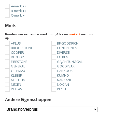
A-merk +++
B-merk ++
C-merk +
Merk
Banden van een ander merk nodig? Neem
contact
met ons
op.
APLUS
BF GOODRICH
BRIDGESTONE
CONTINENTAL
COOPER
DIVERSE
DUNLOP
FALKEN
FIRESTONE
GAJAH TUNGGAL
GENERAL
GOODYEAR
GRIPMAX
HANKOOK
KLEBER
KUMHO
MICHELIN
NANKANG
NEXEN
NOKIAN
PETLAS
PIRELLI
SUNNY
TOYO
UNIROYAL
VREDESTEIN
Andere Eigenschappen
YOKOHAMA