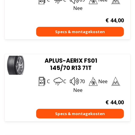
Nee
€
44,00
APLUS-AERIX FS01
145/70 R13 71T
C
C
70
Nee
Nee
€
44,00