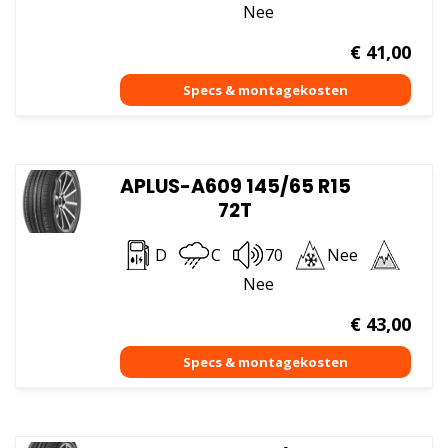
Nee
€
41,00
APLUS-A609 145/65 R15
72T
D
C
70
Nee
Nee
€
43,00