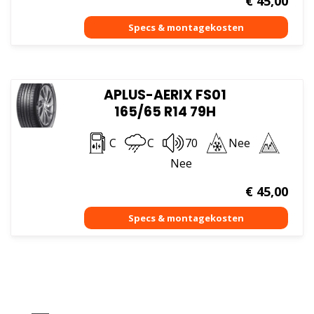
€
45,00
APLUS-AERIX FS01
165/65 R14 79H
C
C
70
Nee
Nee
€
45,00