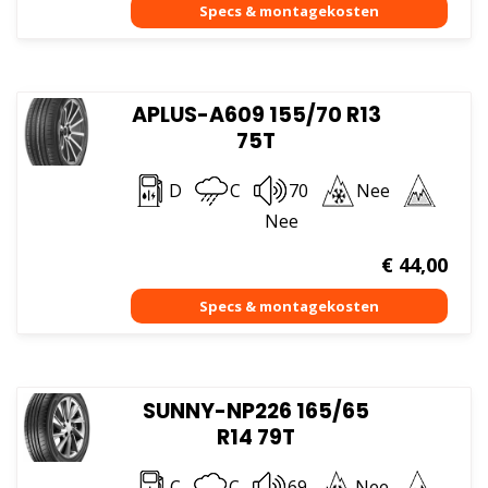
APLUS-A609 155/70 R13
75T
D
C
70
Nee
Nee
€
44,00
SUNNY-NP226 165/65
R14 79T
C
C
69
Nee