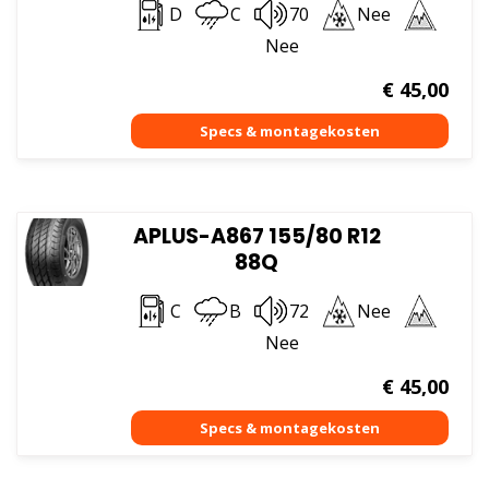
D
C
70
Nee
Nee
€
45,00
APLUS-A867 155/80 R12
88Q
C
B
72
Nee
Nee
€
45,00