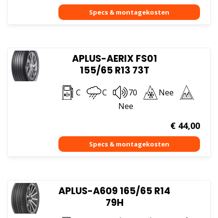
APLUS-AERIX FS01
155/65 R13 73T
C
C
70
Nee
Nee
€
44,00
APLUS-A609 165/65 R14
79H