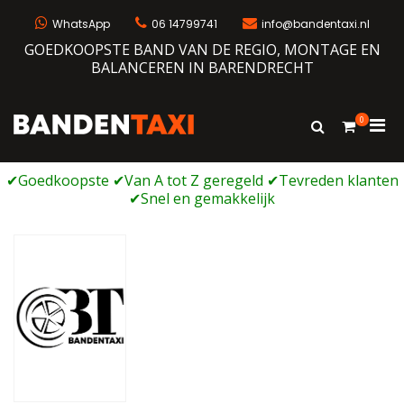
Ga
naar
WhatsApp
06 14799741
info@bandentaxi.nl
de
GOEDKOOPSTE BAND VAN DE REGIO, MONTAGE EN
inhoud
BALANCEREN IN BARENDRECHT
0
Prim
Toon
Bandentaxi
Bandengarage met eigen webshop
zoekformulie
men
voor
mobi