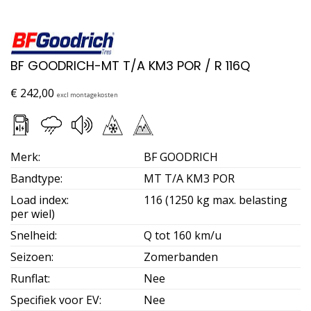
BF GOODRICH-MT T/A KM3 POR / R 116Q
€
242,00
excl montagekosten
Merk
:
BF GOODRICH
Bandtype
:
MT T/A KM3 POR
Load index
:
116 (1250 kg max. belasting
per wiel)
Snelheid
:
Q tot 160 km/u
Seizoen
:
Zomerbanden
Runflat
:
Nee
Specifiek voor EV
:
Nee