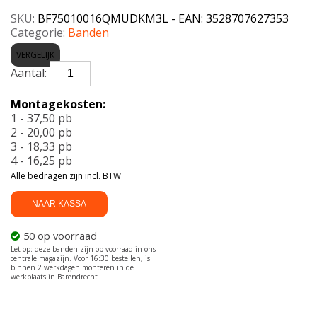
SKU:
BF75010016QMUDKM3L - EAN: 3528707627353
Categorie:
Banden
VERGELIJK
BF
GOODRICH-
MT
Montagekosten:
T/A
1 - 37,50 pb
KM3
2 - 20,00 pb
POR
3 - 18,33 pb
/
4 - 16,25 pb
R
Alle bedragen zijn incl. BTW
116Q
aantal
NAAR KASSA
50 op voorraad