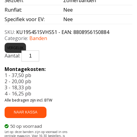
Seizoen
:
Zomerbanden
Runflat
:
Nee
Specifiek voor EV
:
Nee
SKU:
KU1954515VHS51 - EAN: 8808956150884
Categorie:
Banden
VERGELIJK
KUMHO-
HS51
195/45
Montagekosten:
R15
1 - 37,50 pb
78V
2 - 20,00 pb
aantal
3 - 18,33 pb
4 - 16,25 pb
Alle bedragen zijn incl. BTW
NAAR KASSA
50 op voorraad