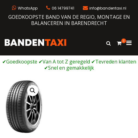
Ga
naar
WhatsApp
06 14799741
info@bandentaxi.nl
de
GOEDKOOPSTE BAND VAN DE REGIO, MONTAGE EN
inhoud
BALANCEREN IN BARENDRECHT
0
Prim
Toon
Bandentaxi
Bandengarage met eigen webshop
zoekformulie
men
voor
mobi