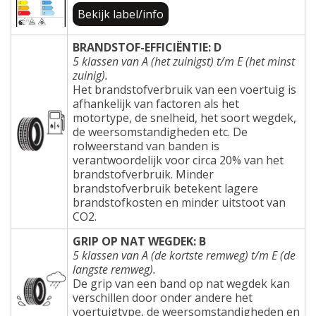
Bekijk label/info
BRANDSTOF-EFFICIËNTIE: D
5 klassen van A (het zuinigst) t/m E (het minst
zuinig).
Het brandstofverbruik van een voertuig is
afhankelijk van factoren als het
motortype, de snelheid, het soort wegdek,
de weersomstandigheden etc. De
rolweerstand van banden is
verantwoordelijk voor circa 20% van het
brandstofverbruik. Minder
brandstofverbruik betekent lagere
brandstofkosten en minder uitstoot van
CO2.
GRIP OP NAT WEGDEK: B
5 klassen van A (de kortste remweg) t/m E (de
langste remweg).
De grip van een band op nat wegdek kan
verschillen door onder andere het
voertuigtype, de weersomstandigheden en