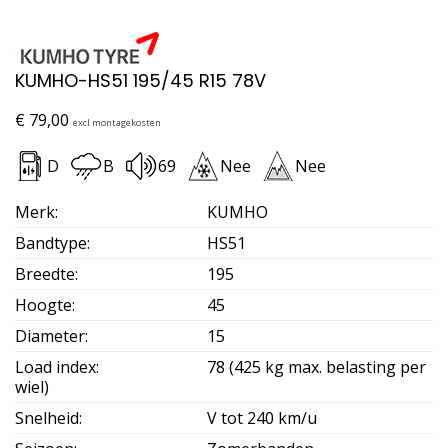
KUMHO-HS51 195/45 R15 78V
€
79,00
excl montagekosten
D
B
69
Nee
Nee
Merk
:
KUMHO
Bandtype
:
HS51
Breedte
:
195
Hoogte
:
45
Diameter
:
15
Load index
:
78 (425 kg max. belasting per
wiel)
Snelheid
:
V tot 240 km/u