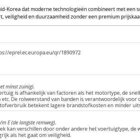
id-Korea dat moderne technologieën combineert met een sch
rt, veiligheid en duurzaamheid zonder een premium prijskaar
ps://eprel.ec.europa.eu/qr/1890972
et minst zuinig).
tuig is afhankelijk van factoren als het motortype, de snel
tc. De rolweerstand van banden is verantwoordelijk voor c
tofverbruik betekent lagere brandstofkosten en minder uit
t/m E (de langste remweg).
ek kan verschillen door onder andere het voertuigtype, d
rijk als het gaat om veiligheid.