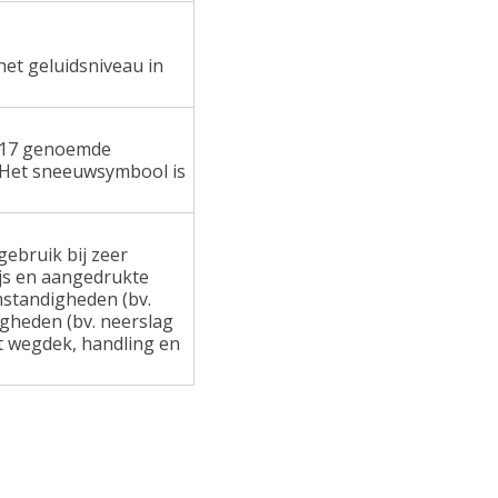
het geluidsniveau in
 117 genoemde
 Het sneeuwsymbool is
ebruik bij zeer
ijs en aangedrukte
standigheden (bv.
gheden (bv. neerslag
at wegdek, handling en