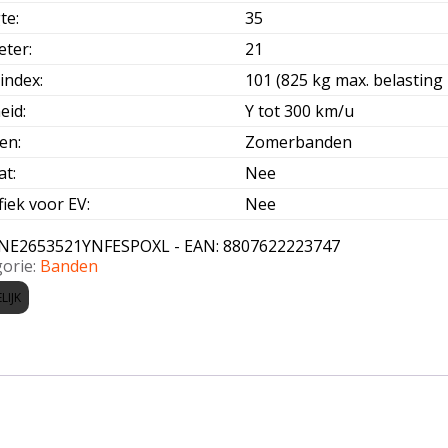
te
:
35
eter
:
21
index
:
101 (825 kg max. belasting 
eid
:
Y tot 300 km/u
oen
:
Zomerbanden
at
:
Nee
fiek voor EV
:
Nee
NE2653521YNFESPOXL - EAN: 8807622223747
orie:
Banden
LIJK