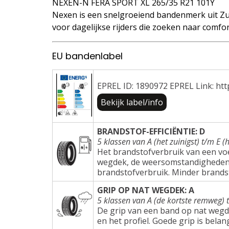
NEXEN-N FERA SPORT XL 265/35 R21 101Y
Nexen is een snelgroeiend bandenmerk uit Zu
voor dagelijkse rijders die zoeken naar comfo
EU bandenlabel
EPREL ID: 1890972 EPREL Link: htt
Bekijk label/info
BRANDSTOF-EFFICIËNTIE: D
5 klassen van A (het zuinigst) t/m E (h
Het brandstofverbruik van een voer
wegdek, de weersomstandigheden e
brandstofverbruik. Minder brands
GRIP OP NAT WEGDEK: A
5 klassen van A (de kortste remweg) 
De grip van een band op nat wegd
en het profiel. Goede grip is belang