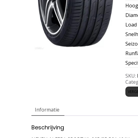
Hoog
Diam
Load 
Snelh
Seiz
Runfl
Speci
SKU:
Categ
VERGE
Informatie
Beschrijving