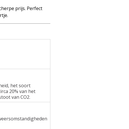
erpe prijs. Perfect
tje.
heid, het soort
irca 20% van het
stoot van CO2.
e weersomstandigheden