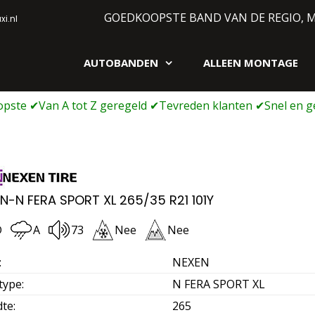
GOEDKOOPSTE BAND VAN DE REGIO, 
i.nl
AUTOBANDEN
ALLEEN MONTAGE
gen webshop
N-N FERA SPORT XL 265/35 R21 101Y
D
A
73
Nee
Nee
:
NEXEN
type
:
N FERA SPORT XL
dte
:
265