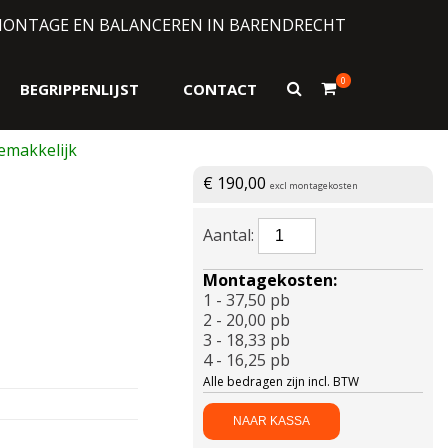
MONTAGE EN BALANCEREN IN BARENDRECHT
0
Toon
BEGRIPPENLIJST
CONTACT
zoekformulier
€
190,00
excl montagekosten
NEXEN-
N
FERA
Montagekosten:
SPORT
1 - 37,50 pb
XL
2 - 20,00 pb
265/35
3 - 18,33 pb
R21
4 - 16,25 pb
101Y
Alle bedragen zijn incl. BTW
aantal
NAAR KASSA