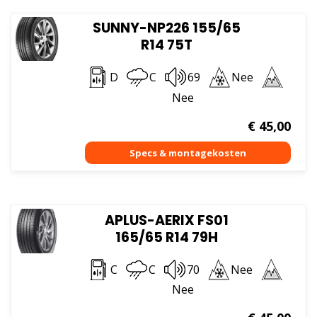
SUNNY-NP226 155/65
R14 75T
D
C
69
Nee
Nee
€
45,00
APLUS-AERIX FS01
165/65 R14 79H
C
C
70
Nee
Nee