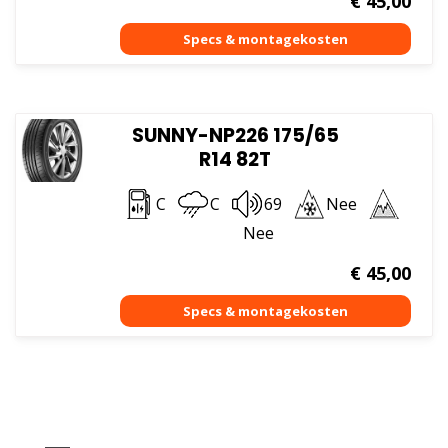
€
45,00
SUNNY-NP226 175/65
R14 82T
C
C
69
Nee
Nee
€
45,00