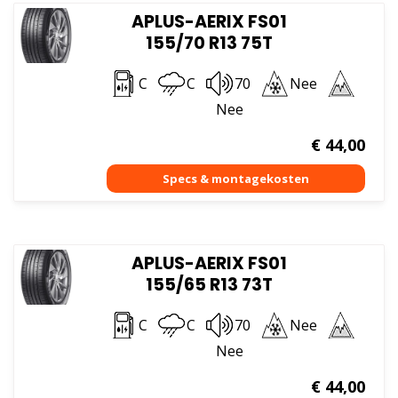
APLUS-AERIX FS01
155/70 R13 75T
C
C
70
Nee
Nee
€
44,00
APLUS-AERIX FS01
155/65 R13 73T
C
C
70
Nee
Nee
€
44,00