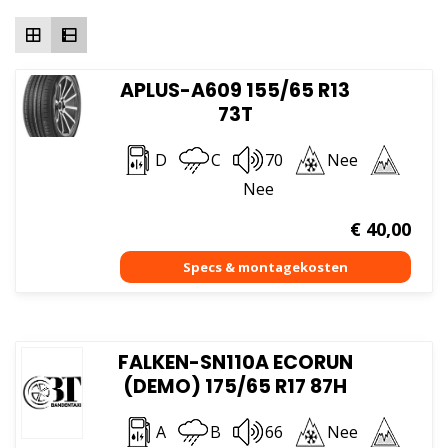
hoog
APLUS-A609 155/65 R13
73T
D
C
70
Nee
Nee
€
40,00
FALKEN-SN110A ECORUN
(DEMO) 175/65 R17 87H
A
B
66
Nee