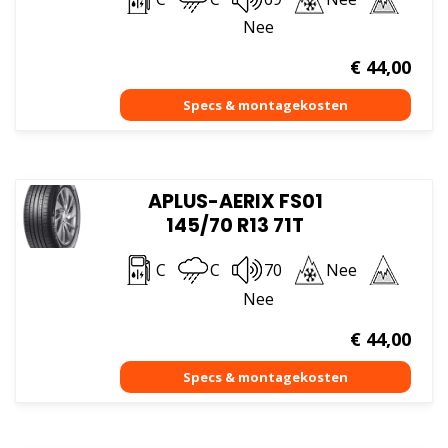
Nee
€
44,00
APLUS-AERIX FS01
145/70 R13 71T
C
C
70
Nee
Nee
€
44,00