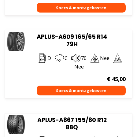
APLUS-A609 165/65 R14
79H
D
C
70
Nee
Nee
€
45,00
APLUS-A867 155/80 R12
88Q