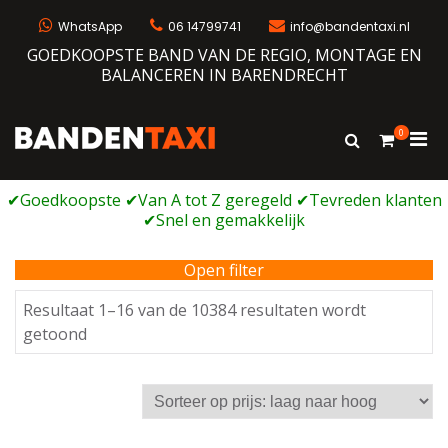
Ga
naar
WhatsApp
06 14799741
info@bandentaxi.nl
de
GOEDKOOPSTE BAND VAN DE REGIO, MONTAGE EN
inhoud
BALANCEREN IN BARENDRECHT
0
Prim
Toon
Bandentaxi
Bandengarage met eigen webshop
zoekformulie
men
voor
mobi
Open filter
Resultaat 1–16 van de 10384 resultaten wordt
Gesorteerd
getoond
op
prijs:
laag
naar