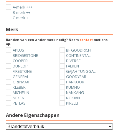
A-merk +++
B-merk ++
C-merk +
Merk
Banden van een ander merk nodig? Neem
contact
met ons
op.
APLUS
BF GOODRICH
BRIDGESTONE
CONTINENTAL
COOPER
DIVERSE
DUNLOP
FALKEN
FIRESTONE
GAJAH TUNGGAL
GENERAL
GOODYEAR
GRIPMAX
HANKOOK
KLEBER
KUMHO
MICHELIN
NANKANG
NEXEN
NOKIAN
PETLAS
PIRELLI
SUNNY
TOYO
UNIROYAL
VREDESTEIN
Andere Eigenschappen
YOKOHAMA