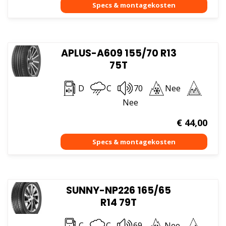
APLUS-A609 155/70 R13
75T
D
C
70
Nee
Nee
€
44,00
SUNNY-NP226 165/65
R14 79T
C
C
69
Nee