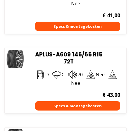
Nee
€
41,00
APLUS-A609 145/65 R15
72T
D
C
70
Nee
Nee
€
43,00