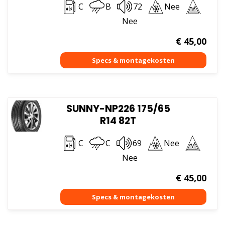
C
B
72
Nee
Nee
€
45,00
SUNNY-NP226 175/65
R14 82T
C
C
69
Nee
Nee
€
45,00