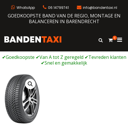
Ga
naar
WhatsApp
06 14799741
info@bandentaxi.nl
de
GOEDKOOPSTE BAND VAN DE REGIO, MONTAGE EN
inhoud
BALANCEREN IN BARENDRECHT
0
Prim
Toon
Bandentaxi
Bandengarage met eigen webshop
zoekformulie
men
voor
mobi