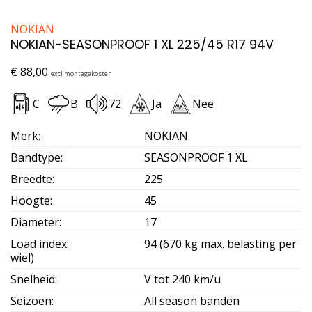
NOKIAN
NOKIAN-SEASONPROOF 1 XL 225/45 R17 94V
€
88,00
excl montagekosten
C
B
72
Ja
Nee
Merk
:
NOKIAN
Bandtype
:
SEASONPROOF 1 XL
Breedte
:
225
Hoogte
:
45
Diameter
:
17
Load index
:
94 (670 kg max. belasting per
wiel)
Snelheid
:
V tot 240 km/u
Seizoen
:
All season banden