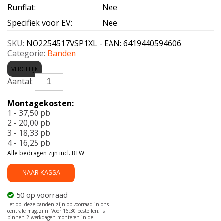
Runflat
:
Nee
Specifiek voor EV
:
Nee
SKU:
NO2254517VSP1XL - EAN: 6419440594606
Categorie:
Banden
VERGELIJK
NOKIAN-
SEASONPROOF
1
Montagekosten:
XL
1 - 37,50 pb
225/45
2 - 20,00 pb
R17
3 - 18,33 pb
94V
4 - 16,25 pb
aantal
Alle bedragen zijn incl. BTW
NAAR KASSA
50 op voorraad