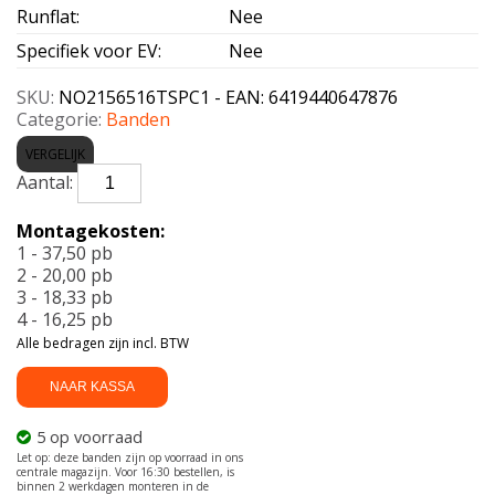
Runflat
:
Nee
Specifiek voor EV
:
Nee
SKU:
NO2156516TSPC1 - EAN: 6419440647876
Categorie:
Banden
VERGELIJK
NOKIAN-
SEASONPROOF
C1
Montagekosten:
215/65
1 - 37,50 pb
R16
2 - 20,00 pb
109T
3 - 18,33 pb
aantal
4 - 16,25 pb
Alle bedragen zijn incl. BTW
NAAR KASSA
5 op voorraad