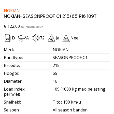
NOKIAN
NOKIAN-SEASONPROOF C1 215/65 R16 109T
€
122,00
excl montagekosten
D
A
72
Ja
Nee
Merk
:
NOKIAN
Bandtype
:
SEASONPROOF C1
Breedte
:
215
Hoogte
:
65
Diameter
:
16
Load index
:
109 (1030 kg max. belasting
per wiel)
Snelheid
:
T tot 190 km/u
Seizoen
:
All season banden