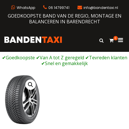
Ga
naar
WhatsApp
06 14799741
info@bandentaxi.nl
de
GOEDKOOPSTE BAND VAN DE REGIO, MONTAGE EN
inhoud
BALANCEREN IN BARENDRECHT
0
Prim
Toon
Bandentaxi
Bandengarage met eigen webshop
zoekformulie
men
voor
mobi