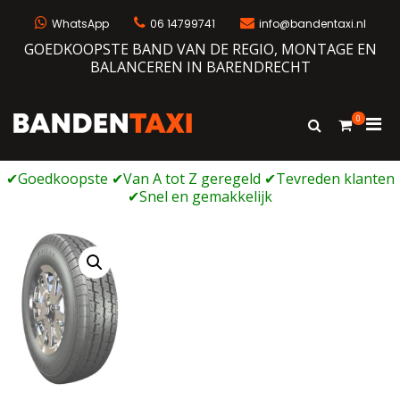
Ga
naar
WhatsApp
06 14799741
info@bandentaxi.nl
de
GOEDKOOPSTE BAND VAN DE REGIO, MONTAGE EN
inhoud
BALANCEREN IN BARENDRECHT
0
Prim
Toon
Bandentaxi
Bandengarage met eigen webshop
zoekformulie
men
voor
mobi