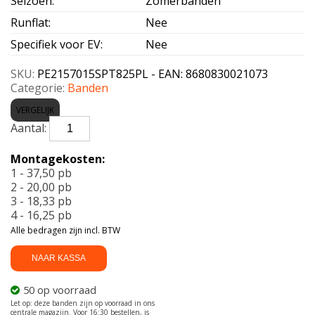
Seizoen
:
Zomerbanden
Runflat
:
Nee
Specifiek voor EV
:
Nee
SKU:
PE2157015SPT825PL - EAN: 8680830021073
Categorie:
Banden
VERGELIJK
PETLAS-
FULL
POWER
Montagekosten:
PT825
1 - 37,50 pb
+
2 - 20,00 pb
215/70
3 - 18,33 pb
R15
4 - 16,25 pb
109S
Alle bedragen zijn incl. BTW
aantal
NAAR KASSA
50 op voorraad