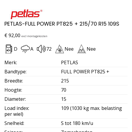
PETLAS-FULL POWER PT825 + 215/70 R15 109S
€
92,00
excl montagekosten
D
A
72
Nee
Nee
Merk
:
PETLAS
Bandtype
:
FULL POWER PT825 +
Breedte
:
215
Hoogte
:
70
Diameter
:
15
Load index
:
109 (1030 kg max. belasting
per wiel)
Snelheid
:
S tot 180 km/u