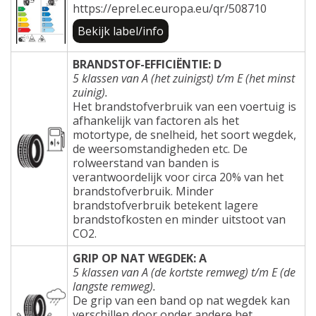
https://eprel.ec.europa.eu/qr/508710
Bekijk label/info
BRANDSTOF-EFFICIËNTIE: D
5 klassen van A (het zuinigst) t/m E (het minst
zuinig).
Het brandstofverbruik van een voertuig is
afhankelijk van factoren als het
motortype, de snelheid, het soort wegdek,
de weersomstandigheden etc. De
rolweerstand van banden is
verantwoordelijk voor circa 20% van het
brandstofverbruik. Minder
brandstofverbruik betekent lagere
brandstofkosten en minder uitstoot van
CO2.
GRIP OP NAT WEGDEK: A
5 klassen van A (de kortste remweg) t/m E (de
langste remweg).
De grip van een band op nat wegdek kan
verschillen door onder andere het