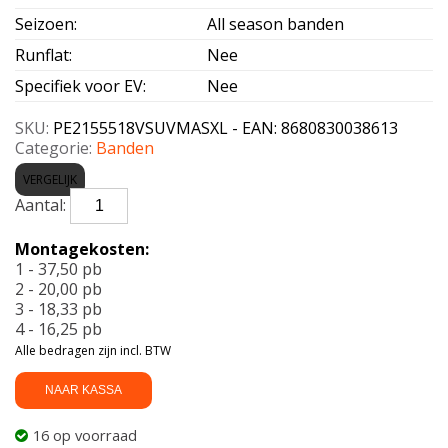
Seizoen
:
All season banden
Runflat
:
Nee
Specifiek voor EV
:
Nee
SKU:
PE2155518VSUVMASXL - EAN: 8680830038613
Categorie:
Banden
VERGELIJK
PETLAS-
SUVMASTER
ALL
Montagekosten:
SEASON
1 - 37,50 pb
XL
2 - 20,00 pb
215/55
3 - 18,33 pb
R18
4 - 16,25 pb
99V
Alle bedragen zijn incl. BTW
aantal
NAAR KASSA
16 op voorraad