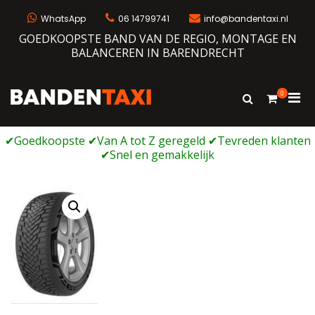
Ga
naar
WhatsApp
06 14799741
info@bandentaxi.nl
de
GOEDKOOPSTE BAND VAN DE REGIO, MONTAGE EN
inhoud
BALANCEREN IN BARENDRECHT
0
Prim
Toon
Bandentaxi
Bandengarage met eigen webshop
zoekformulie
men
voor
mobi