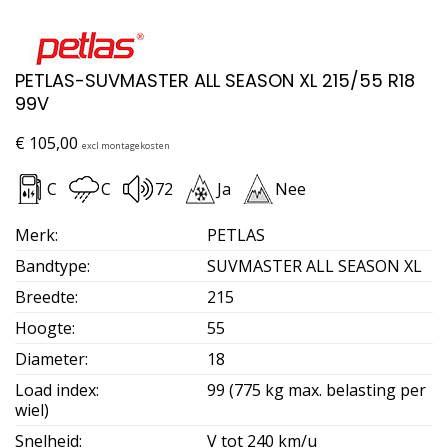
PETLAS-SUVMASTER ALL SEASON XL 215/55 R18
99V
€
105,00
excl montagekosten
C
C
72
Ja
Nee
Merk
:
PETLAS
Bandtype
:
SUVMASTER ALL SEASON XL
Breedte
:
215
Hoogte
:
55
Diameter
:
18
Load index
:
99 (775 kg max. belasting per
wiel)
Snelheid
:
V tot 240 km/u