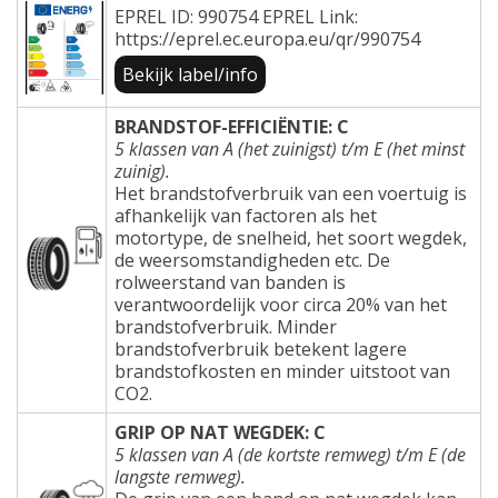
EPREL ID: 990754 EPREL Link:
https://eprel.ec.europa.eu/qr/990754
Bekijk label/info
BRANDSTOF-EFFICIËNTIE: C
5 klassen van A (het zuinigst) t/m E (het minst
zuinig).
Het brandstofverbruik van een voertuig is
afhankelijk van factoren als het
motortype, de snelheid, het soort wegdek,
de weersomstandigheden etc. De
rolweerstand van banden is
verantwoordelijk voor circa 20% van het
brandstofverbruik. Minder
brandstofverbruik betekent lagere
brandstofkosten en minder uitstoot van
CO2.
GRIP OP NAT WEGDEK: C
5 klassen van A (de kortste remweg) t/m E (de
langste remweg).