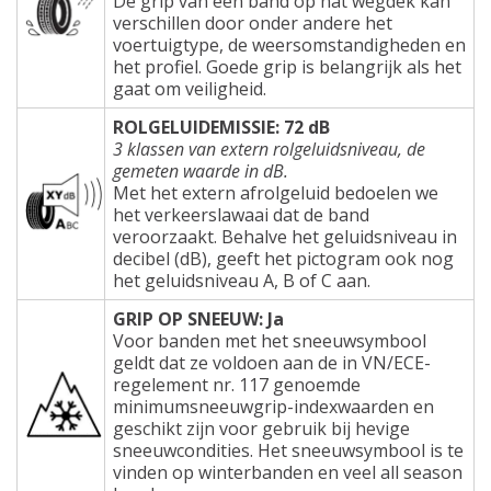
De grip van een band op nat wegdek kan
verschillen door onder andere het
voertuigtype, de weersomstandigheden en
het profiel. Goede grip is belangrijk als het
gaat om veiligheid.
ROLGELUIDEMISSIE: 72 dB
3 klassen van extern rolgeluidsniveau, de
gemeten waarde in dB.
Met het extern afrolgeluid bedoelen we
het verkeerslawaai dat de band
veroorzaakt. Behalve het geluidsniveau in
decibel (dB), geeft het pictogram ook nog
het geluidsniveau A, B of C aan.
GRIP OP SNEEUW: Ja
Voor banden met het sneeuwsymbool
geldt dat ze voldoen aan de in VN/ECE-
regelement nr. 117 genoemde
minimumsneeuwgrip-indexwaarden en
geschikt zijn voor gebruik bij hevige
sneeuwcondities. Het sneeuwsymbool is te
vinden op winterbanden en veel all season